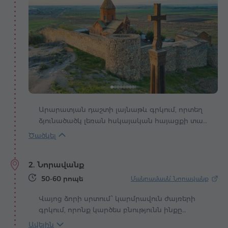
Արարատյան դաշտի լայնաթև գրկում, որտեղ
ձյունածածկ լեռան հսկայական հայացքի տակ
դողում է օդը, վեր է խոյանում Խոր Վիրապը՝
սրբավայր, որտեղ լեգենդը, հավատը և
Հայաստանի սրտի զարկը դառնում են մեկ
2. Նորավանք
ամբողջություն։ Ասում են՝ այստեղ, խոր ու մութ
փոսում, թագավոր Տրդատ Գ-ն ատելությամբ
50-60 րոպե
Մանրամասն՝ Նորավանք
բանտարկեց Գրիգոր Լուսավորչին՝ իր
Վայոց ձորի սրտում՝ կարմրավուն ժայռերի
ժողովրդին նոր լույս քարոզելու համար։
գրկում, որոնք կարծես բնությունն ինքը
Տարիներ հոսեցին մթության մեջ, մինչև որ
կանգնեցրել է որպես անառիկ պարիսպներ,
քարե պատերի ներսում տեղի ունեցավ հրաշք.
Ավելին