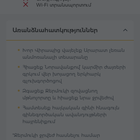
Wi-Fi տրանսպորտում
Առանձնահատկություններ
Խոր Վիրապից վայելեք Արարատ լեռան
անմոռանալի տեսարանը
Հիացեք Նորավանքով՝ կարմիր ժայռերի
գրկում վեր խոյացող երկհարկ
գլուխգործոցով
Զգացեք Ջերմուկի զովացնող
մթնոլորտը և հիացեք նրա ջրվեժով
Համտեսեք հայկական գինի հնագույն
գինեգործական ավանդույթների
հայրենիքում
*Ջերմուկի ջրվեժ հասնելու համար