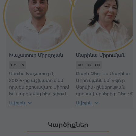
Խաչատուր Միրզոյան
Մարինա Միրումյան
HY
EN
RU
HY
EN
Անունս Խաչատուր է:
Բարև Ձեզ։ Ես Մարինա
2012թ.-ից աշխատում եմ
Միրումյանն եմ՝ «Հյուր
որպես զբոսավար։ Սիրում
Սերվիս» ընկերության
եմ մարդկանց հետ շփումը
զբոսավարներից։ Դեռ չե՞ք
և միշտ փորձում, որ
այցելել Հայաստանը։ Այդ
Ավելին
Ավելին
էքսկուրսիան արդարացնի
դեպքում անպայման
մեր հյուրերի
նախատեսե՛ք մոտակա
սպասելիքները։
այց և դարձե՛ք մեր հյուրը։
Կարծիքներ
Միացե՛ք «Հյուր Սերվիս»-ի
իմ կողմից անցկացվող