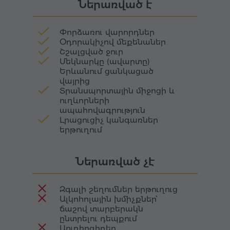
Ներառված է
համն ու բնույթը՝ սկսած բյուրեղյա մաքուր
քաղցրահամ ջրերից մինչև հանքանյութերով
հարուստ հոսքեր, որոնք դարեր շարունակ
Փորձառու վարորդներ
ծառայել են բուժման և ուժերի
Օդորակիչով մեքենաներ
վերականգնման համար։
Շշալցված ջուր
Մեկնարկը (ավարտը)
Երևանում ցանկացած
վայրից
Տրանսպորտային միջոցի և
ուղևորների
ապահովագրություն
Լրացուցիչ կանգառներ
երթուղում
Ներառված չէ
Զգալի շեղումներ երթուղուց
Ալկոհոլային խմիչքներ՝
ճաշով տարբերակն
ընտրելու դեպքում
Աուդիոգիդեր