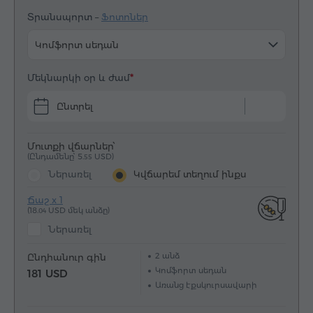
Տրանսպորտ –
Ֆոտոներ
Կոմֆորտ սեդան
Մեկնարկի օր և ժամ
Ընտրել
Մուտքի վճարներ՝
(Ընդամենը՝ 5.
USD)
55
Ներառել
Կվճարեմ տեղում ինքս
Ճաշ x 1
(18.
USD մեկ անձը)
04
Ներառել
2
անձ
Ընդհանուր գին
Կոմֆորտ սեդան
181 USD
Առանց էքսկուրսավարի