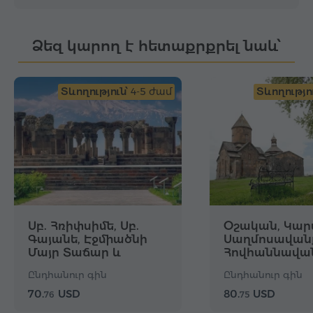
Ձեզ կարող է հետաքրքրել նաև՝
Տևողություն՝
4-5 ժամ
Տևողությու
Սբ. Հռիփսիմե, Սբ.
Օշական, Կար
Գայանե, Էջմիածնի
Սաղմոսավան
Մայր Տաճար և
Հովհաննավա
գանձարան,
Ընդհանուր գին
Ընդհանուր գին
Զվարթնոց
70.
USD
80.
USD
76
75