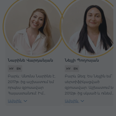
Նարինե Վարդանյան
Նելլի Պողոսյան
HY
EN
HY
EN
Բարև։ Անունս Նարինե է,
Բարև Ձեզ։ Ես Նելլին եմ՝
2017թ.-ից աշխատում եմ
սերտիֆիկացված
որպես զբոսավար
զբոսավար։ Աշխատում եմ
Հայաստանում։ Իմ
2012թ.-ից սկսած և ունեմ
ամենամեծ սերը և կիրքը
առանձնահատուկ
Ավելին
Ավելին
հայրենիքս է՝ Հայաստանը։
հմտություններ.
Այստեղ եմ՝
համբերատար եմ,
յուրաքանչյուրի համար
հարմարվող և հումորի