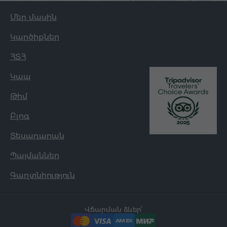
Մեր մասին
Կարծիքներ
ՀՏՀ
Կապ
Թիմ
Բլոգ
Տեսադարան
Պայմաններ
Գաղտնիություն
Վճարման ձևեր՝