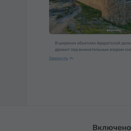
В широких объятиях Араратской доли
дрожит под внимательным взором с
великана, возвышается Хор Вирап – с
слились легенда, вера и пульс Армен
здесь, в глубокой и безмолвной яме, ц
Григория Просветителя за дерзость 
народу новый свет. Годы уходили во т
каменных стенах произошло чудо: ру
исцелили самого царя, приказавшего 
Пораженный милостью, Трдат воздви
христианства, сделав Армению перво
принявшей его как государственную 
Включено