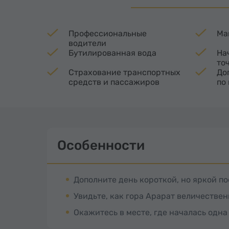
Профессиональные
Ма
водители
Бутилированная вода
На
то
Страхование транспортных
До
средств и пассажиров
по
Особенности
Дополните день короткой, но яркой п
Увидьте, как гора Арарат величестве
Окажитесь в месте, где началась од