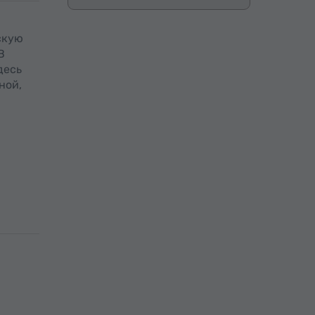
скую
 В
десь
ной,