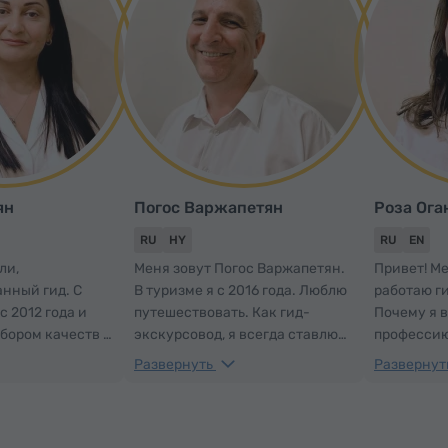
ян
Погос Варжапетян
Роза Ога
RU
HY
RU
EN
ли,
Меня зовут Погос Варжапетян.
Привет! Ме
нный гид. С
В туризме я с 2016 года. Люблю
работаю ги
с 2012 года и
путешествовать. Как гид-
Почему я 
бором качеств –
экскурсовод, я всегда ставлю
профессию
ением,
перед собой цель – влюбить
я люблю А
Развернуть
Развернут
вством юмора –
гостей в Армению так, чтобы в
людей и я
 посетить
конце тура они не прощались, а
людей с А
сте со мной
говорили: «До свидания,
просто зна
удивительный
Армения!».
всё, чтоб