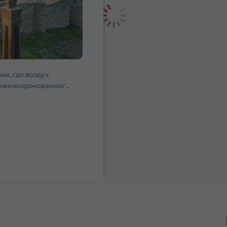
ны, где воздух
нежнокоронованного
вятыня, в которой
ии. По преданию,
арь Трдат III заточил
проповедовать своему
ьме, но в этих
ки Григория
его заковать.
г знамя
й страной,
веру.