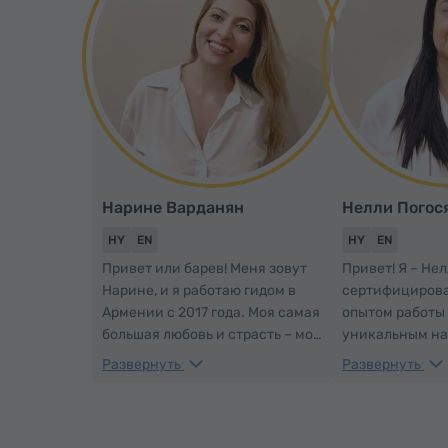
Нарине Варданян
Нелли Погос
HY
EN
HY
EN
Привет или барев! Меня зовут
Привет! Я – Нел
Нарине, и я работаю гидом в
сертифицирова
Армении с 2017 года. Моя самая
опытом работы 
большая любовь и страсть – моя
уникальным на
родина, Айастан! Я здесь, чтобы
глубоким терп
Развернуть
Развернуть
создавать удивительные
гибкостью и чу
впечатления для каждого. Я
приглашаю Вас
искренне считаю, что моя
Армению и вме
работа – лучшая в мире: она
открыть этот 