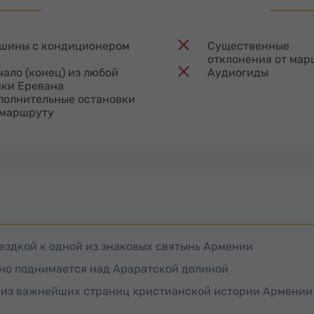
шины с кондиционером
Существенные
отклонения от мар
чало (конец) из любой
Аудиогиды
чки Еревана
полнительные остановки
 маршруту
оездкой к одной из знаковых святынь Армении
нно поднимается над Араратской долиной
на из важнейших страниц христианской истории Армении