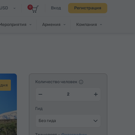
0
USD
Вход
Регистрация
Мероприятия
Армения
Компания
Количество человек
лдня
Гид
Без гида
Транспорт –
Фотографии