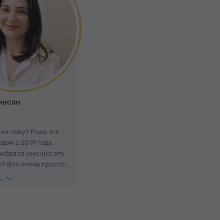
несян
ня зовут Роза, и я
дом с 2019 года.
выбрала именно эту
? Всё очень просто:
рмению, я люблю
ь
 люблю знакомить
рменией. Но не
комить, а сделать
ы и они полюбили мою