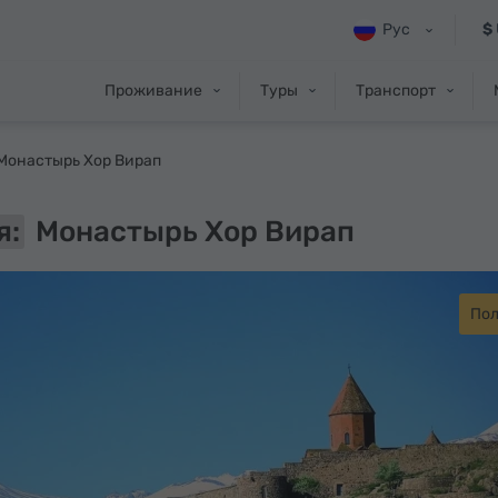
Рус
$
Проживание
Туры
Транспорт
Монастырь Хор Вирап
я:
Монастырь Хор Вирап
По