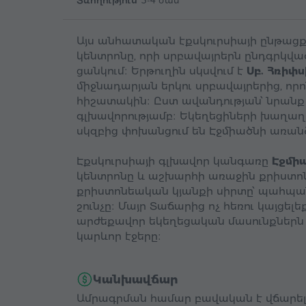
Տևողություն՝
3-4 ժամ
Այս անհատական էքսկուրսիայի ընթացքո
կենտրոնը, որի սրբավայրերն ընդգրկվ
ցանկում։ Երթուղին սկսվում է
Սբ. Հռիփս
միջնադարյան երկու սրբավայրերից, որո
հիշատակին։ Ըստ ավանդության՝ նրանք
գլխավորությամբ։ Եկեղեցիների խաղաղ
սկզբից փոխանցում են Էջմիածնի առան
Էքսկուրսիայի գլխավոր կանգառը
Էջմի
կենտրոնը և աշխարհի առաջին քրիստոն
քրիստոնեական կյանքի սիրտը՝ պահպան
շունչը։ Մայր Տաճարից ոչ հեռու կայցել
արժեքավոր եկեղեցական մասունքներն ո
կարևոր էջերը։
Կանխավճար
Ամրագրման համար բավական է վճարել է