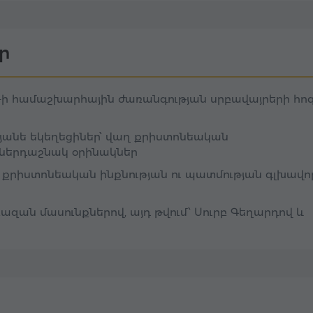
ի հարավարևելյան
ը։
դի հոգևոր կյանքի
Էջմիածնի գանձեր»
ր
ծու չէ, այլ
վոր հավատքն ու
-ի համաշխարհային ժառանգության սրբավայրերի հո
Գայանե եկեղեցիներ՝ վաղ քրիստոնեական
ներդաշնակ օրինակներ
յ քրիստոնեական ինքնության ու պատմության գլխավո
զան մասունքներով, այդ թվում՝ Սուրբ Գեղարդով և