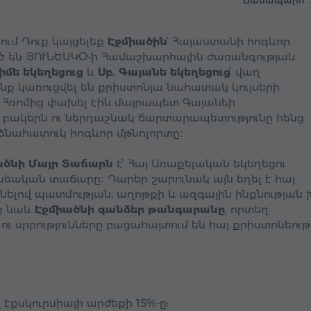
Ճանապարհ՝
ւմ Դուք կայցելեք
Էջմիածին
՝ Հայաստանի հոգևոր
ած են ՅՈՒՆԵՍԿՕ-ի Համաշխարհային ժառանգության
իմե եկեղեցուց
և
Սբ. Գայանե եկեղեցուց
՝ վաղ
նք կառուցվել են քրիստոնյա նահատակ կույսերի
 Հռոմից փախել էին մայրապետ Գայանեի
 բակերն ու ներդաշնակ ճարտարապետությունը հենց
ձնահատուկ հոգևոր մթնոլորտը։
ածնի Մայր Տաճարն
է՝ Հայ Առաքելական եկեղեցու
եական տաճարը։ Դարեր շարունակ այն եղել է հայ
ելով պատմության, աղոթքի և ազգային ինքնության 
եք նաև
Էջմիածնի գանձեր թանգարանը
, որտեղ
ւ սրբությունները բացահայտում են հայ քրիստոնեութ
քսկուրսիայի արժեքի 15%-ը: