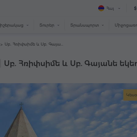
Հայ
$
իշերակաց
Տուրեր
Տրանսպորտ
Միջոցառո
Սբ. Հռիփսիմե և Սբ. Գայանե եկեղեցիներ, Էջմիածնի Մայր Տաճար, թանգարան
Սբ. Հռիփսիմե և Սբ. Գայանե եկե
Կեսօ