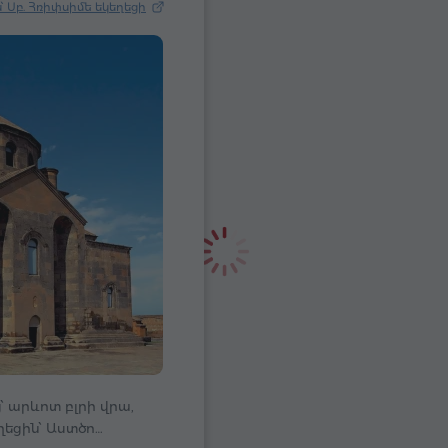
 Սբ. Հռիփսիմե եկեղեցի
 արևոտ բլրի վրա,
ղեցին՝ Աստծո