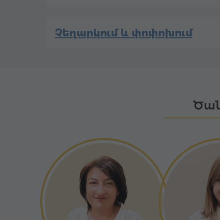
Չեղարկում և փոփոխում
Ծան