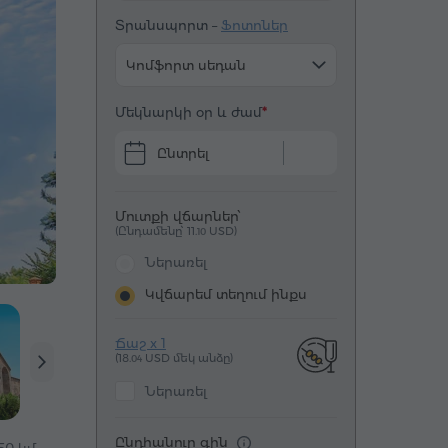
Տրանսպորտ –
Ֆոտոներ
Կոմֆորտ սեդան
Մեկնարկի օր և ժամ
Ընտրել
Մուտքի վճարներ՝
(Ընդամենը՝ 11.
USD)
10
Ներառել
Կվճարեմ տեղում ինքս
Ճաշ x 1
(18.
USD մեկ անձը)
04
Ներառել
Ընդհանուր գին