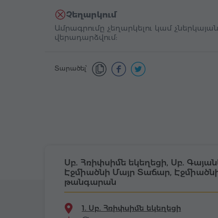
Չեղարկում
Ամրագրումը չեղարկելու կամ չներկայանա
վերադարձվում:
Տարածել՝
Սբ. Հռիփսիմե եկեղեցի, Սբ. Գայան
Էջմիածնի Մայր Տաճար, Էջմիածն
թանգարան
1. Սբ. Հռիփսիմե եկեղեցի