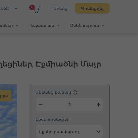
0
USD
Մուտք
Գրանցվել
ւմներ
Հայաստան
Ընկերություն
ղեցիներ, Էջմիածնի Մայր
Անձանց քանակ
րյա
Էքսկուրսավար
Էքսկուրսավար՝ ոչ