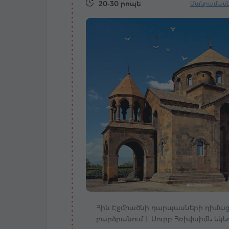
20-30 րոպե
Մանրամասն՝
Հին Էջմիածնի դարպասների դիմաց՝
բարձրանում է Սուրբ Հռիփսիմե եկե