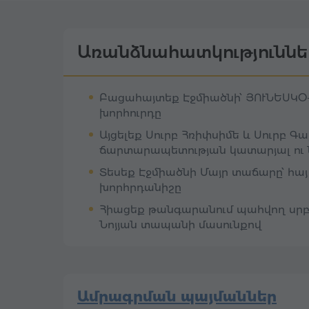
Էջմիածնի հինավուրց մայր տաճար
դարձավ Հայաստանի հոգևոր սիրտ
հատվածում գտնվում է հայ ժողովր
ամենասրբազան գանձերից մեկը՝ «
Ավելին
Առանձնահատկություննե
թանգարանը։ Սա պարզապես հավաքա
հիշողության տաճար, որտեղ դարա
ավանդույթները շունչ են առնում։
Բացահայտեք Էջմիածնի՝ ՅՈՒՆԵՍԿՕ
խորհուրդը
Այցելեք Սուրբ Հռիփսիմե և Սուրբ 
ճարտարապետության կատարյալ ու 
Տեսեք Էջմիածնի Մայր տաճարը՝ հա
խորհրդանիշը
Հիացեք թանգարանում պահվող սրբա
Նոյյան տապանի մասունքով
Ամրագրման պայմաններ