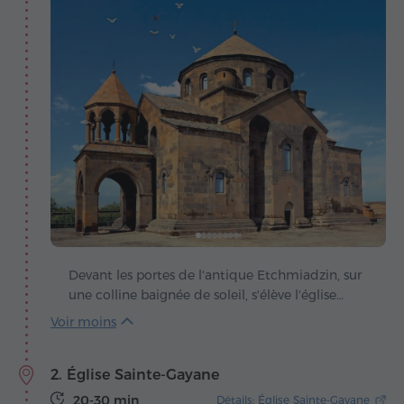
Devant les portes de l'antique Etchmiadzin, sur
une colline baignée de soleil, s'élève l'église
Sainte-Hripsime – un monument de pierre à
l'amour divin, plus fort que la peur et la mort. La
légende raconte l'histoire de la belle Hripsime,
2. Église Sainte-Gayane
dont le cœur appartenait à la foi et non aux
passions terrestres. Le roi Tiridates III, séduit par
20-30 min
Détails: Église Sainte-Gayane