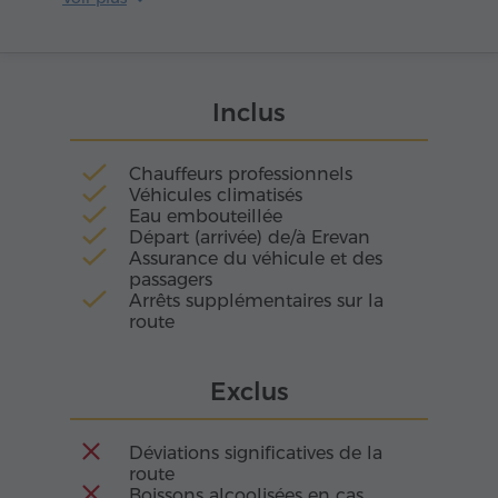
des «Trésors d'Etchmiadzin». Ce n'est pas une
simple collection de reliques, mais un véritable
sanctuaire de mémoire où la foi millénaire et
les légendes prennent une forme palpable.
Inclus
Chauffeurs professionnels
Véhicules climatisés
Eau embouteillée
Départ (arrivée) de/à Erevan
Assurance du véhicule et des
passagers
Arrêts supplémentaires sur la
route
Exclus
Déviations significatives de la
route
Boissons alcoolisées en cas