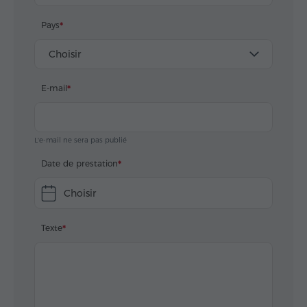
Теперь Наталья тоже рекомендует всем своим
друзьям и знакомым обращаться в Hyur)
Pays
Choisir
E-mail
L'e-mail ne sera pas publié
Date de prestation
Choisir
Texte