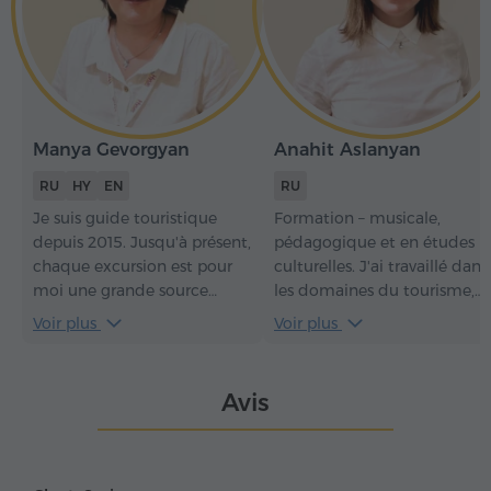
Manya Gevorgyan
Anahit Aslanyan
RU
HY
EN
RU
Je suis guide touristique
Formation – musicale,
depuis 2015. Jusqu'à présent,
pédagogique et en études
chaque excursion est pour
culturelles. J'ai travaillé dans
moi une grande source
les domaines du tourisme,
d'énergie positive. Au cours
de l'éducation et de la
Voir plus
Voir plus
des visites, vous découvrirez
culture en Russie et en
non seulement les sites
Arménie. Actuellement, je
touristiques, l'histoire du
travaille comme guide au
Avis
pays et ses particularités
Musée-institut du génocide
architecturales, mais vous
arménien et dans la société
ressentirez aussi tout le
«Hyur Service». En tant que
charme de la mentalité et
personne ayant une