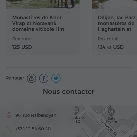
Monastères de Khor
Dilijan, lac Parz,
Virap et Noravank,
monastères de
domaine viticole Hin
Haghartsin et
Areni
Goshavank
Prix total
Prix total
125 USD
124.
USD
43
Partager
Nous contacter
96, rue Nalbandyan
+374 10 54 60 40