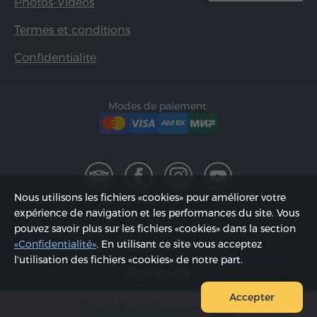
Photos-Vidéos
Termes et conditions
Confidentialité
Modes de paiement:
Nous utilisons les fichiers «cookies» pour améliorer votre
expérience de navigation et les performances du site. Vous
2002 - 2026, © «Hyur Service» SARL;
pouvez savoir plus sur les fichiers «cookies» dans la section
«Confidentialité»
. En utilisant ce site vous acceptez
Actualisée 06.08.2026
l'utilisation des fichiers «cookies» de notre part.
Plan du site
Accepter
Procéder à la réservation