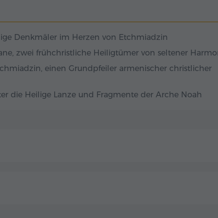
erabgestiegen" – das
 Orte der
eum "Schätze von
ine Sammlung von
lige Denkmäler im Herzen von Etchmiadzin
innerung, in dem
men.
ane, zwei frühchristliche Heiligtümer von seltener Harmo
chmiadzin, einen Grundpfeiler armenischer christlicher
ter die Heilige Lanze und Fragmente der Arche Noah