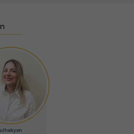
en
ulhakyan