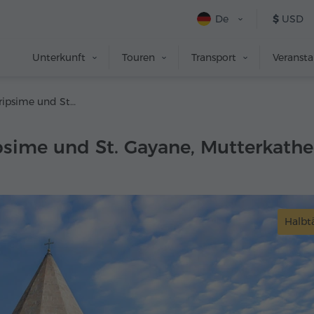
De
$
USD
Unterkunft
Touren
Transport
Veranst
Kirchen St. Hripsime und St. Gayane, Mutterkathedrale von Etchmiadzin, Schatzkammer
ipsime und St. Gayane, Mutterkath
Halbt