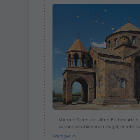
Vor den Toren des alten Etchmiadzin,
sonnenbeschienenen Hügel, erhebt sic
Heiligen Hripsime – ein steinernes De