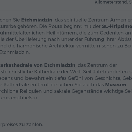
Kilometerstand:
5
uchen Sie
Etchmiadzin
, das spirituelle Zentrum Armenien
urerbe gehören. Die Route beginnt mit der
St.-Hripsime
frühmittelalterlichen Heiligtümern, die zum Gedenken an
ie der Überlieferung nach unter der Führung ihrer Äbtiss
 und die harmonische Architektur vermitteln schon zu Be
 Etchmiadzin.
erkathedrale von Etchmiadzin
, das Zentrum der
te christliche Kathedrale der Welt. Seit Jahrhunderten s
bens und bewahrt ein tiefes Gefühl von Geschichte, Geb
der Kathedrale entfernt besuchen Sie auch das
Museum
irchliche Reliquien und sakrale Gegenstände wichtige Se
ums erschließen.
rpreises zu zahlen.