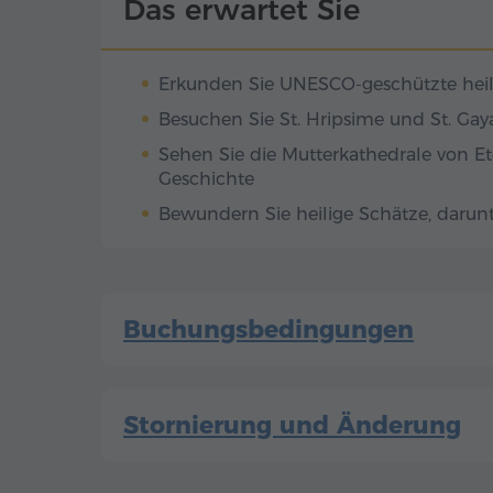
Etchmiadzin – "Der Eingeborene ist h
Das erwartet Sie
Etchmiadzin liegt einer der heiligsten
geistige Herz Armeniens.
armenischen Spiritualität – das Mus
Mehr
Etchmiadzin". Es ist nicht einfach e
Erkunden Sie UNESCO-geschützte hei
Reliquien, sondern ein Tempel der Er
Glaube und Legenden Gestalt anneh
Besuchen Sie St. Hripsime und St. Gay
Sehen Sie die Mutterkathedrale von Et
Geschichte
Bewundern Sie heilige Schätze, darun
Buchungsbedingungen
Stornierung und Änderung