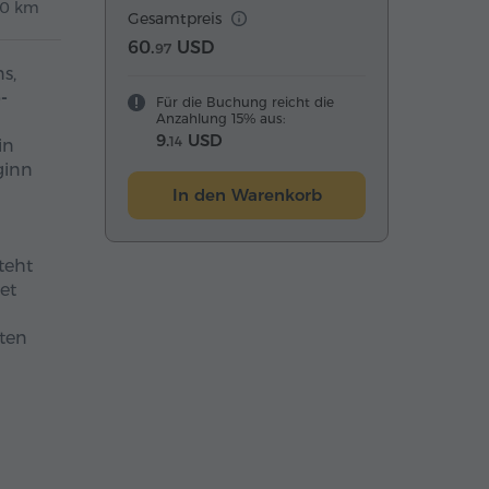
0 km
Gesamtpreis
60.
USD
97
s,
-
Für die Buchung reicht die
Anzahlung 15% aus:
9.
USD
14
in
ginn
In den Warenkorb
teht
et
iten