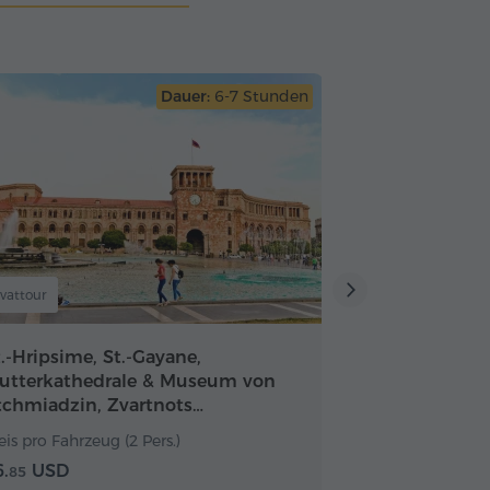
Dauer:
6-7 Stunden
ivattour
Privattour
.-Hripsime, St.-Gayane,
Saghmosavank
utterkathedrale & Museum von
Mutterkathed
tchmiadzin, Zvartnots…
Etchmiadzin, 
eis pro Fahrzeug (2 Pers.)
Preis pro Fahrzeu
.
USD
103.
USD
85
51