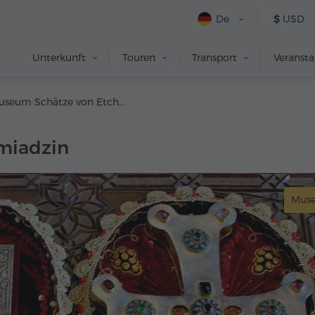
De
$
USD
Unterkunft
Touren
Transport
Veranst
Museum Schätze von Etchmiadzin
miadzin
Mus