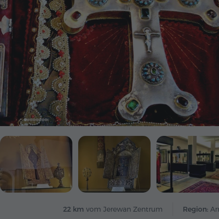
22 km
vom Jerewan Zentrum
Region:
Ar