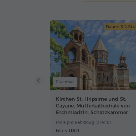
Dauer:
3-4 St
Privattour
Kirchen St. Hripsime und St.
Gayane, Mutterkathedrale von
Etchmiadzin, Schatzkammer
Preis pro Fahrzeug (2 Pers.)
61.
USD
05