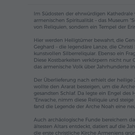
Im Südosten der ehrwürdigen Kathedrale vo
armenischen Spiritualität – das Museum "S
von Reliquien, sondern ein Tempel der E
Hier werden Heiligtümer bewahrt, die Gene
Geghard – die legendäre Lanze, die Christ
kunstvollen Silberreliquiar. Ebenso ein Fr
Diese Kostbarkeiten verkörpern nicht nur
das armenische Volk über Jahrhunderte ins
Der Überlieferung nach erhielt der heilige 
wollte den Ararat besteigen, um die Arche 
gesandten Schlaf. Da legte ein Engel des 
"Erwache, nimm diese Reliquie und steige 
fand die Legende der Arche Noah eine n
Auch archäologische Funde bereichern da
ältesten Altars entdeckt, datiert auf die Ja
die erste christliche Kirche Armeniens grü