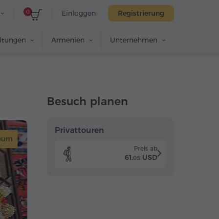
0
Einloggen
Registrierung
altungen
Armenien
Unternehmen
Besuch planen
Privattouren
eum
Preis ab
61.
USD
05