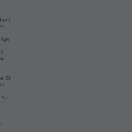
mlung
n.
lige
8.
ie
e. Er
tt
. So
er