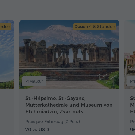
unden
Dauer:
4-5 Stunden
Privattour
Pr
St.-Hripsime, St.-Gayane,
St
Mutterkathedrale und Museum von
M
Etchmiadzin, Zvartnots
E
Preis pro Fahrzeug (2 Pers.)
Pr
70.
USD
96
76