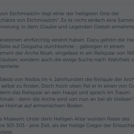
n Etchmiadzin liegt einer der heiligsten Orte der
chätze von Etchmiadzin". Es ist nicht einfach eine Sam
rinnerung, in dem Glaube und Legenden Gestalt annehme
rationen ehrfürchtig verehrt haben. Dazu gehört der Hei
i Seite auf Golgatha durchbohrte –, geborgen in einem
agment der Arche Noah, eingefasst in ein Reliquiar von 169
 Glauben, sondern auch die ewige Suche nach Wahrheit, d
pirierte.
Jakob von Nisibis im 4. Jahrhundert die Reliquie der Arch
selbst zu finden. Doch hoch oben fiel er in einen von Go
Herrn das Reliquiar an sein Haupt und sprach im Traum:
hinab – denn die Arche wird von nun an bei dir bleiben"
eue Heimat auf armenischem Boden.
s Museum: Unter dem Heiligen Altar wurden Reste des
hre 301-303 – jene Zeit, als der heilige Gregor der Erleucht
ndete.