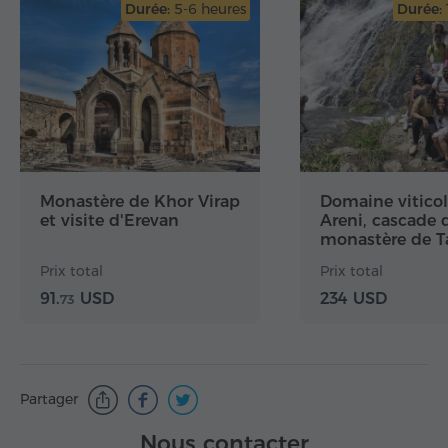
Hyur Service team, for the excellent organization
Durée:
5-6 heures
Durée:
and for choosing such professional and special
people.
Best regards from Italy,
Monastère de Khor Virap
Domaine vitico
et visite d'Erevan
Areni, cascade 
monastère de T
téléphérique
Prix total
Prix total
91.
USD
234 USD
73
Partager
Nous contacter