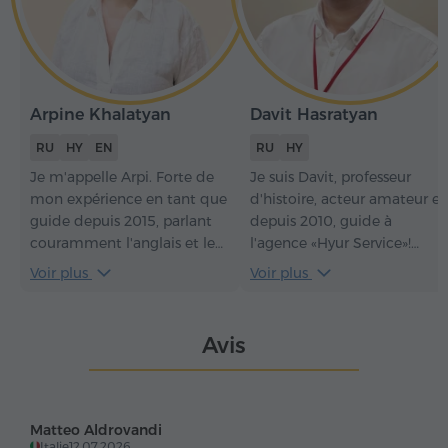
Arpine Khalatyan
Davit Hasratyan
RU
HY
EN
RU
HY
Je m'appelle Arpi. Forte de
Je suis Davit, professeur
mon expérience en tant que
d'histoire, acteur amateur et
guide depuis 2015, parlant
depuis 2010, guide à
couramment l'anglais et le
l'agence «Hyur Service»!
russe et possédant de vastes
J'aime mon pays et je
Voir plus
Voir plus
connaissances en histoire et
m'efforce de faire en sorte
en culture, je propose des
que chaque excursion que j
visites passionnantes et
conduis laisse une
Avis
instructives au cours
impression inoubliable aux
desquelles vous découvrirez
visiteurs et leur donne envie
l'Arménie et en ressentirez
de revenir encore et encore!
les plus belles vibrations.
Matteo Aldrovandi
Italie
12.07.2026