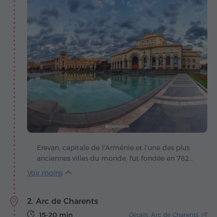
Erevan, capitale de l'Arménie et l'une des plus
anciennes villes du monde, fut fondée en 782
av. J.-C., ce qui la rend plus âgée que Rome de
29 ans. Son histoire débute avec la forteresse
d'Erebuni, érigée par le roi Argishti Ier, et
2. Arc de Charents
aujourd'hui les ruines antiques coexistent
harmonieusement avec les édifices modernes
15-20 min
Détails: Arc de Charents