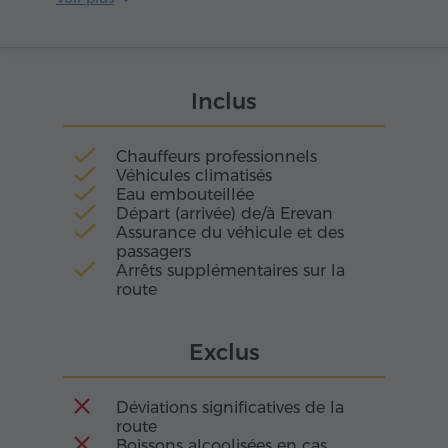
montagne elle-même avait sculpté un
sanctuaire pour l'éternité. Ses murs, mi-
forteresse, mi-grotte, semblent être une prière
pétrifiée. Ici, le silence respire encore des échos
Inclus
de chants séculaires.
Chauffeurs professionnels
Véhicules climatisés
Eau embouteillée
Départ (arrivée) de/à Erevan
Assurance du véhicule et des
passagers
Arrêts supplémentaires sur la
route
Exclus
Déviations significatives de la
route
Boissons alcoolisées en cas