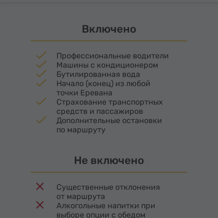
возносятся из скалы, словно застывшая в
камне молитва. Здесь жива тишина: она
Включено
наполнена мягким эхом вековых гимнов.
Профессиональные водители
Машины с кондиционером
Бутилированная вода
Начало (конец) из любой
точки Еревана
Страхование транспортных
средств и пассажиров
Дополнительные остановки
по маршруту
Не включено
Существенные отклонения
от маршрута
Алкогольные напитки при
выборе опции с обедом