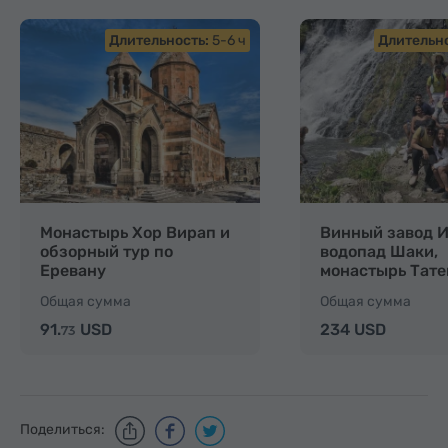
Длительность:
5-6 ч
Длительно
Монастырь Хор Вирап и
Винный завод И
обзорный тур по
водопад Шаки,
Еревану
монастырь Тате
канатная дорог
Общая сумма
Общая сумма
91.
USD
234 USD
73
Поделиться: