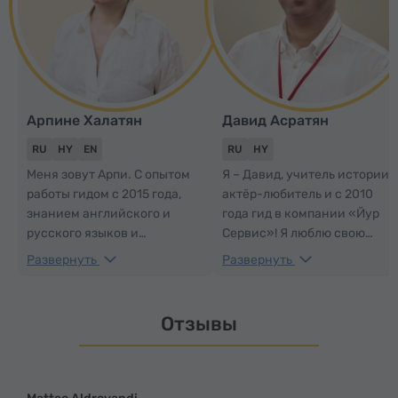
Арпине Халатян
Давид Асратян
RU
HY
EN
RU
HY
Меня зовут Арпи. С опытом
Я – Давид, учитель истории,
работы гидом с 2015 года,
актёр-любитель и с 2010
знанием английского и
года гид в компании «Йур
русского языков и
Сервис»! Я люблю свою
обширными познаниями в
страну и стараюсь, чтобы
Развернуть
Развернуть
истории и культуре, я
каждая экскурсия,
предлагаю увлекательные и
проведённая мною,
познавательные экскурсии,
оставляла у гостей
Отзывы
во время которых Вы
неизгладимое впечатление
откроете для себя Армению
и вызывала желание
и почувствуете её
приезжать ещё много-много
неповторимую атмосферу.
раз!