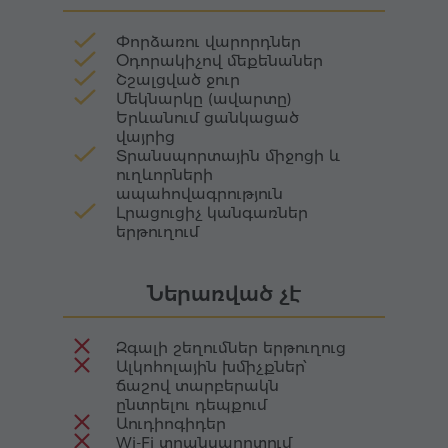
փողոցների հետ։ Քաղաքը երբեմն կոչվում է
«վարդագույն քաղաք», քանի որ
Փորձառու վարորդներ
շինությունների մեծ մասը կառուցված է տաք
Օդորակիչով մեքենաներ
վարդագույն երանգներով տուֆից, որոնք
Շշալցված ջուր
Մեկնարկը (ավարտը)
հատկապես գեղեցիկ են արևամուտին։
Երևանում ցանկացած
վայրից
Տրանսպորտային միջոցի և
ուղևորների
ապահովագրություն
Լրացուցիչ կանգառներ
երթուղում
Ներառված չէ
Զգալի շեղումներ երթուղուց
Ալկոհոլային խմիչքներ՝
ճաշով տարբերակն
ընտրելու դեպքում
Աուդիոգիդեր
Wi-Fi տրանսպորտում