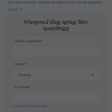
русским языком, экскурсия прошла на одном дыхании.
Сначала была обзорная экскурсия по Еревану, затем
Ավելին
поездка в Эчмиазин. Водитель Маис очень акккуратно
водит машину.
Խնդրում ենք գրեք ձեր
կարծիքը
Անուն, ազգանուն
Երկիր
Ընտրել
Էլ. հասցե
Էլ. փոստը չի հրապարակվի