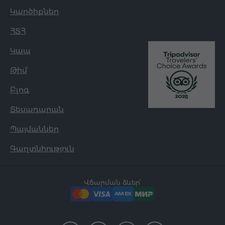
Կարծիքներ
ՀՏՀ
Կապ
Թիմ
Բլոգ
Տեսադարան
Պայմաններ
Գաղտնիություն
Վճարման ձևեր՝