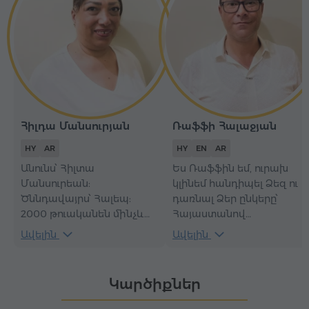
Հիլդա Մանսուրյան
Ռաֆֆի Հալաջյան
HY
AR
HY
EN
AR
Անունս՝ Հիլտա
Ես Ռաֆֆին եմ, ուրախ
Մանսուրեան:
կլինեմ հանդիպել Ձեզ ու
Ծննդավայրս՝ Հալեպ:
դառնալ Ձեր ընկերը՝
2000 թուականեն մինչև
Հայաստանով
այսօր կամավոր
շրջագայության
Ավելին
Ավելին
կաշխատեմ ՀՕՄ-ի (Հայ
ընթացքում։ Ազգությամբ
օգնութեան միություն) մէջ:
հայ եմ, ապրել եմ
Կաշխատւմ հայկական
Սիրիայում: Զբոսավարի
Կարծիքներ
ասեղնագործ և սբօսավ:
աշխատանքս
Ինչո՞ւ ընտրել ինձ: Կուզեմ՝
առանձնահատուկ