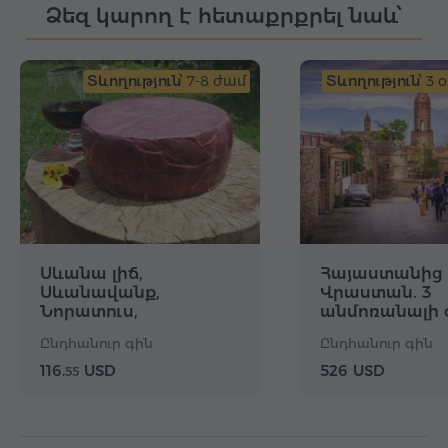
Ձեզ կարող է հետաքրքրել նաև՝
Տևողություն՝
7-8 ժամ
Տևողություն՝
3 օ
Սևանա լիճ,
Հայաստանից
Սևանավանք,
Վրաստան. 3
Նորատուս,
անմոռանալի 
Միքայելյանների
Ընդհանուր գին
Ընդհանուր գին
ընտանեկան ֆերմա
116.
USD
526 USD
55