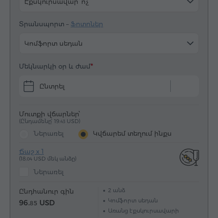
Էքսկուրսավար՝ ոչ
Տրանսպորտ –
Ֆոտոներ
Կոմֆորտ սեդան
Մեկնարկի օր և ժամ
Ընտրել
Մուտքի վճարներ՝
(Ընդամենը՝ 19.
USD)
43
Ներառել
Կվճարեմ տեղում ինքս
Ճաշ x 1
(18.
USD մեկ անձը)
04
Ներառել
2
անձ
Ընդհանուր գին
Կոմֆորտ սեդան
96.
USD
85
Առանց էքսկուրսավարի