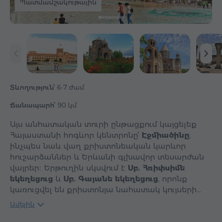
Պատմամշակութային
Տևողություն՝
6-7 ժամ
Ճանապարհ՝
90 կմ
Այս անհատական տուրի ընթացքում կայցելեք
Հայաստանի հոգևոր կենտրոնը՝
Էջմիածինը
,
ինչպես նաև վաղ քրիստոնեական կարևոր
հուշարձաններ և Երևանի գլխավոր տեսարժան
վայրեր։ Երթուղին սկսվում է
Սբ. Հռիփսիմե
եկեղեցուց
և
Սբ. Գայանե եկեղեցուց
, որոնք
կառուցվել են քրիստոնյա նահատակ կույսերի…
Ավելին