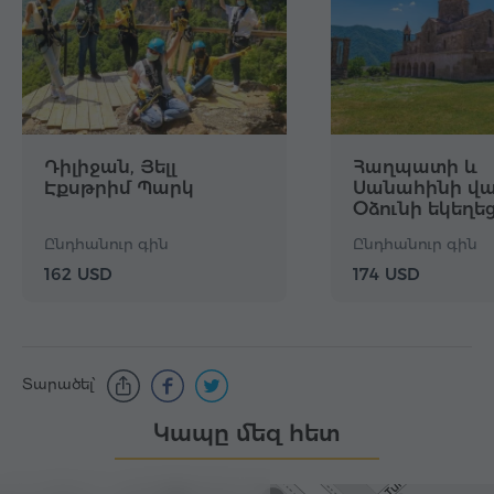
Դիլիջան, Յելլ
Հաղպատի և
Էքսթրիմ Պարկ
Սանահինի վա
Օձունի եկեղե
Ընդհանուր գին
Ընդհանուր գին
162 USD
174 USD
Տարածել՝
Կապը մեզ հետ