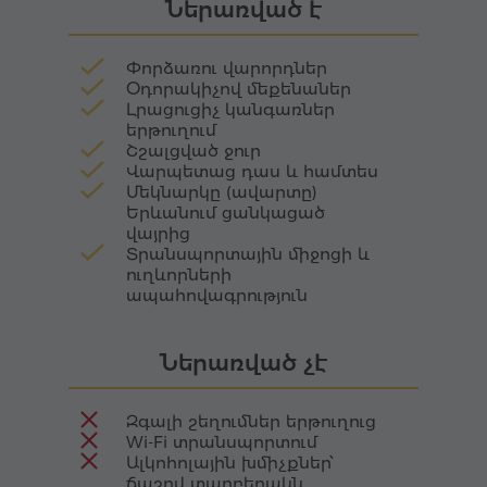
Ներառված է
ընտանեկան ջերմության և սերնդեսերունդ
փոխանցվող ավանդույթների խորհրդանիշ։
Փորձառու վարորդներ
Օդորակիչով մեքենաներ
Լրացուցիչ կանգառներ
երթուղում
Շշալցված ջուր
Վարպետաց դաս և համտես
Մեկնարկը (ավարտը)
Երևանում ցանկացած
վայրից
Տրանսպորտային միջոցի և
ուղևորների
ապահովագրություն
Ներառված չէ
Զգալի շեղումներ երթուղուց
Wi-Fi տրանսպորտում
Ալկոհոլային խմիչքներ՝
ճաշով տարբերակն