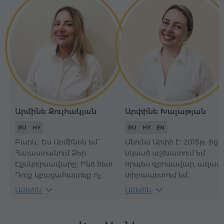
Արմինե Ջուլհակյան
Արփինե Խալաթյան
RU
HY
RU
HY
EN
Բարև։ Ես Արմինեն եմ՝
Անունս Արփի է։ 2015թ.-ից
Հայաստանում Ձեր
սկսած աշխատում եմ
էքսկուրսավարը։ Ինձ հետ
որպես զբոսավար, ազատ
Դուք կբացահայտեք ոչ
տիրապետում եմ
միայն հայտնի տեսարժան
անգլերեն և ռուսերեն
Ավելին
Ավելին
վայրերը, այլև իմ երկրի
լեզուներին, ինչպես նաև
թաքնված գոհարները։
ունեմ հարուստ
գիտելիքներ՝ պատմության