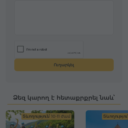
Ուղարկել
Ձեզ կարող է հետաքրքրել նաև՝
Տևողություն՝
10-11 ժամ
Տևողությու