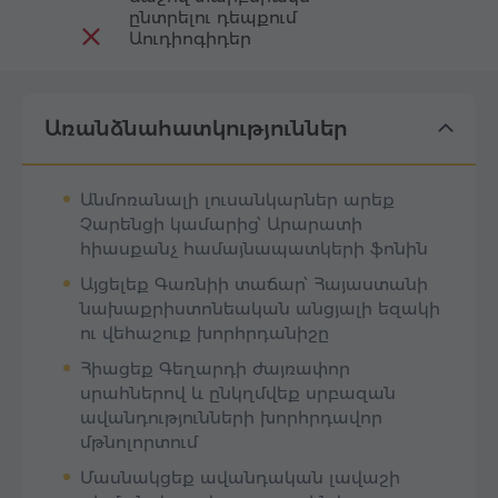
ընտրելու դեպքում
Աուդիոգիդեր
Առանձնահատկություններ
Անմոռանալի լուսանկարներ արեք
Չարենցի կամարից՝ Արարատի
հիասքանչ համայնապատկերի ֆոնին
Այցելեք Գառնիի տաճար՝ Հայաստանի
նախաքրիստոնեական անցյալի եզակի
ու վեհաշուք խորհրդանիշը
Հիացեք Գեղարդի ժայռափոր
սրահներով և ընկղմվեք սրբազան
ավանդությունների խորհրդավոր
մթնոլորտում
Մասնակցեք ավանդական լավաշի