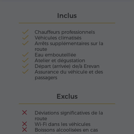
le quotidien arméniens. Le lavash n'est pas
qu'un aliment: c'est un symbole d'hospitalité,
Inclus
de chaleur familiale et de traditions millénaires
transmises de génération en génération.
Chauffeurs professionnels
Véhicules climatisés
Arrêts supplémentaires sur la
route
Eau embouteillée
Atelier et dégustation
Départ (arrivée) de/à Erevan
Assurance du véhicule et des
passagers
Exclus
Déviations significatives de la
route
Wi-Fi dans les véhicules
Boissons alcoolisées en cas