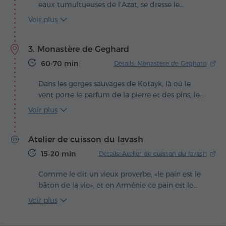
majestueuse apparaît comme encadrée dans
eaux tumultueuses de l'Azat, se dresse le
un tableau. On raconte que le poète lui-même
Temple païen de Garni, unique témoin de
Voir plus
aimait fréquenter ces lieux, ce qui confère au
l'héritage antique de l'Arménie. Ses colonnes
monument une valeur particulière.
élancées, tournées vers le soleil, semblent
3. Monastère de Geghard
prolonger l'hommage silencieux rendu à Mihr,
le dieu solaire auquel il fut consacré.
60-70 min
Détails: Monastère de Geghard
Dans les gorges sauvages de Kotayk, là où le
vent porte le parfum de la pierre et des pins, le
monastère de Geghard surgit comme si la
Voir plus
montagne elle-même avait sculpté un
sanctuaire pour l'éternité. Ses murs, mi-
Atelier de cuisson du lavash
forteresse, mi-grotte, semblent être une prière
pétrifiée. Ici, le silence respire encore des échos
15-20 min
Détails: Atelier de cuisson du lavash
de chants séculaires.
Comme le dit un vieux proverbe, «le pain est le
bâton de la vie», et en Arménie ce pain est le
lavash. Fine et souple, cette galette cuite dans
Voir plus
la chaleur ardente du tonir occupe depuis
toujours une place privilégiée dans la culture et