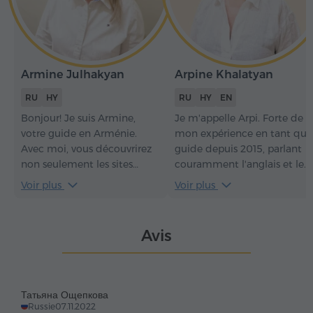
Armine Julhakyan
Arpine Khalatyan
RU
HY
RU
HY
EN
Bonjour! Je suis Armine,
Je m'appelle Arpi. Forte de
votre guide en Arménie.
mon expérience en tant que
Avec moi, vous découvrirez
guide depuis 2015, parlant
non seulement les sites
couramment l'anglais et le
célèbres, mais aussi les
russe et possédant de vastes
Voir plus
Voir plus
trésors cachés de mon pays.
connaissances en histoire et
en culture, je propose des
visites passionnantes et
Avis
instructives au cours
desquelles vous découvrirez
l'Arménie et en ressentirez
les plus belles vibrations.
Татьяна Ощепкова
Russie
07.11.2022