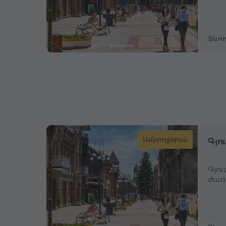
Տևող
Ամբողջօրյա
Գյո
Գյո
ժառ