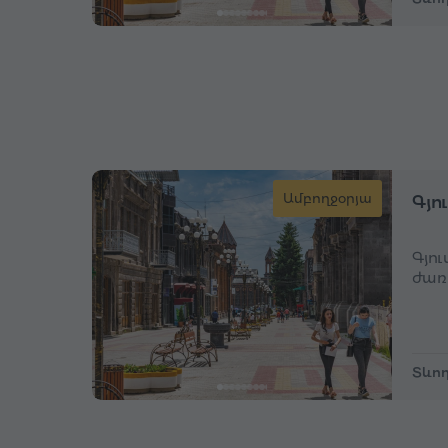
Ամբողջօրյա
Գյո
Գյո
ժառ
Տևող