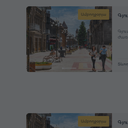
Ամբողջօրյա
Գյո
Գյո
ժառ
Տևող
Ամբողջօրյա
Գյո