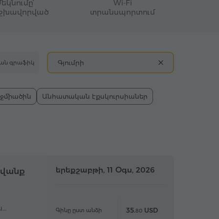
Մեկնումը՝
Wi-Fi
շխավորված
տրանսպորտում
Գյումրի
ան գրաֆիկ
Էջմիածին
Անհատական էքսկուրսիաներ
մբողջօրյա
երեքշաբթի, 11 Օգս, 2026
Ամբողջօրյա
ավանք
ս…
35.
USD
Գինը ըստ անձի
80