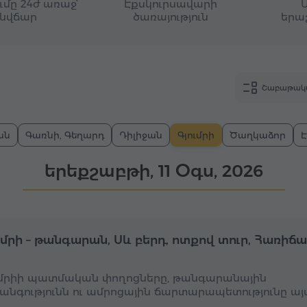
մը 24ժ առաջ՝
Էքսկուրսավարի
նվճար
ծառայություն
երա
Շաբաթակ
ան
Գառնի, Գեղարդ
Դիլիջան
Գյումրի
Ծաղկաձոր
երեքշաբթի, 11 Օգս, 2026
Ամբողջօրյա
Ա
ւմրի – թանգարան, Սև բերդ, ոտքով տուր, Հառիճ
ւմրիի պատմական փողոցները, թանգարանային
անգությունն ու ամրոցային ճարտարապետությունը այ