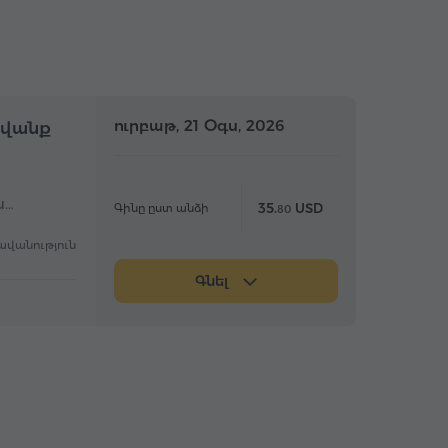
մբողջօրյա
ուրբաթ, 21 Օգս, 2026
Ամբողջօրյա
ավանք
ս…
35.
USD
Գինը ըստ անձի
80
ավանություն
Գնել