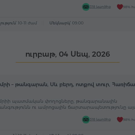
318 կարծիք
98% հ
ություն՝
10-11 ժամ
Մեկնարկ՝
09:00
ուրբաթ, 04 Սեպ, 2026
Ամբողջօրյա
Ա
ւմրի – թանգարան, Սև բերդ, ոտքով տուր, Հառիճ
ւմրիի պատմական փողոցները, թանգարանային
անգությունն ու ամրոցային ճարտարապետությունը այ
318 կարծիք
98% հ