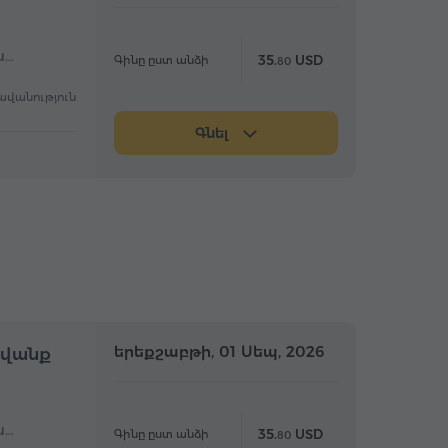
ս…
35.
USD
Գինը ըստ անձի
80
ավանություն
Գնել
մբողջօրյա
երեքշաբթի, 01 Սեպ, 2026
Ամբողջօրյա
ավանք
ս…
35.
USD
Գինը ըստ անձի
80