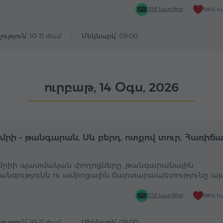
318 կարծիք
98% հ
ություն՝
10-11 ժամ
Մեկնարկ՝
09:00
ուրբաթ, 14 Օգս, 2026
Ամբողջօրյա
Ա
ւմրի – թանգարան, Սև բերդ, ոտքով տուր, Հառիճ
ւմրիի պատմական փողոցները, թանգարանային
անգությունն ու ամրոցային ճարտարապետությունը այ
318 կարծիք
98% հ
ություն՝
10-11 ժամ
Մեկնարկ՝
09:00