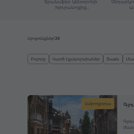
Տրանսֆեր կենտրոնի
Չեղարկու
հյուրանոցից
ա
մեկնակետ
Արդյունքներ՝
26
Բոլորը
Կարճ էքսկուրսիաներ
Տաթև
Սև
Ամբողջօրյա
Գյո
Գյո
ժառ