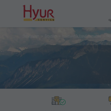
Գ
Գլխավոր
Տուրեր
Խմբային էքսկուրսիա
Գյ