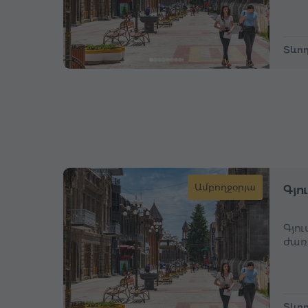
Տևող
Ամբողջօրյա
Գյո
Գյո
ժառ
Տևող