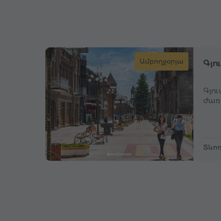
Ամբողջօրյա
Գյո
Գյո
ժառ
Տևող