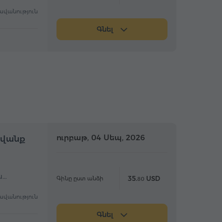
ավանություն
Գնել
մբողջօրյա
ուրբաթ, 04 Սեպ, 2026
Ամբողջօրյա
ավանք
ս…
35.
USD
Գինը ըստ անձի
80
ավանություն
Գնել