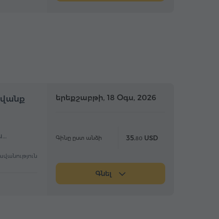
մբողջօրյա
երեքշաբթի, 18 Օգս, 2026
Ամբողջօրյա
ավանք
ս…
35.
USD
Գինը ըստ անձի
80
ավանություն
Գնել