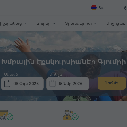
Հայ
$
իշերակաց
Տուրեր
Տրանսպորտ
Միջոցառո
ումրի
Խմբային էքսկուրսիաներ Գյումրի
Սկսած
Մինչև
Որոնել
08 Օգս 2026
15 Նմբ 2026