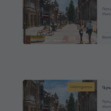
Գյո
ժառ
Տևող
Ամբողջօրյա
Գյո
Գյո
ժառ