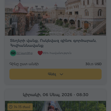
Տեղերի վանք, Ոսկեվազ գինու գործարան,
Հովհաննավանք
22 կարծիք
95% հավանություն
Գինը ըստ անձի
30.
USD
25
Գնել
կիրակի, 06 Սեպ, 2026
- 08:30
14-15 ժամ