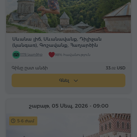
Սևանա լիճ, Սևանավանք, Դիլիջան
(կանգառ), Գոշավանք, Հաղարծին
1178 կարծիք
98% հավանություն
Գինը ըստ անձի
33.
USD
02
Գնել
շաբաթ, 05 Սեպ, 2026
- 09:00
5-6 ժամ