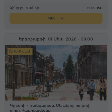
Գինը ըստ անձի
35.
USD
80
Գնել
երեքշաբթի, 01 Սեպ, 2026
- 09:00
10-11 ժամ
Գյումրի – թանգարան, Սև բերդ, ոտքով
տուր, Հառիճավանք