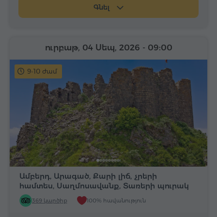
Գնել
ուրբաթ, 04 Սեպ, 2026
- 09:00
9-10 ժամ
Ամբերդ, Արագած, Քարի լիճ, չրերի
համտես, Սաղմոսավանք, Տառերի պուրակ
369 կարծիք
100% հավանություն