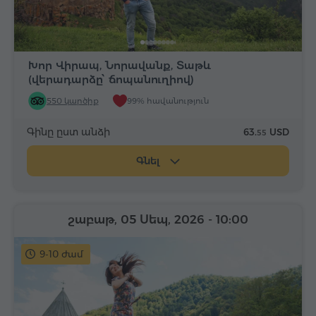
Խոր Վիրապ, Նորավանք, Տաթև
(վերադարձը՝ ճոպանուղիով)
550 կարծիք
99% հավանություն
Գինը ըստ անձի
63.
USD
55
Գնել
շաբաթ, 05 Սեպ, 2026
- 10:00
9-10 ժամ