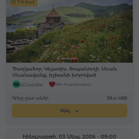
7-8 ժամ
Ծաղկաձոր, Կեչառիս, ճոպանուղի, Սևան,
Սևանավանք, իշխանի խորոված
537 կարծիք
98% հավանություն
Գինը ըստ անձի
35.
USD
80
Գնել
հինգշաբթի, 03 Սեպ, 2026
- 09:00