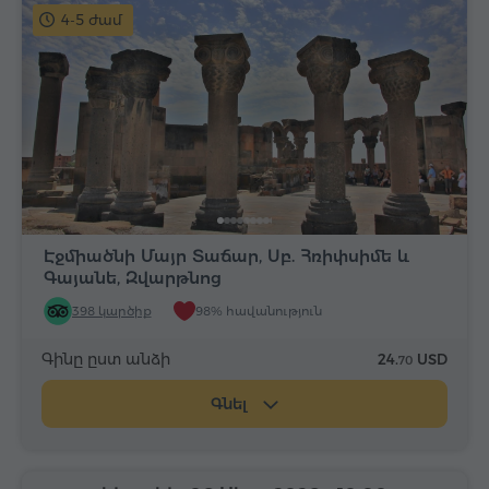
4-5 ժամ
Էջմիածնի Մայր Տաճար, Սբ. Հռիփսիմե և
Գայանե, Զվարթնոց
398 կարծիք
98% հավանություն
Գինը ըստ անձի
24.
USD
70
Գնել