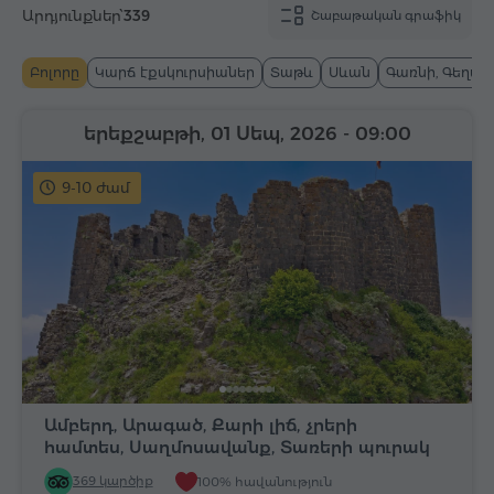
Արդյունքներ՝
339
Շաբաթական գրաֆիկ
Բոլորը
Կարճ էքսկուրսիաներ
Տաթև
Սևան
Գառնի, Գեղար
երեքշաբթի, 01 Սեպ, 2026
- 09:00
9-10 ժամ
Ամբերդ, Արագած, Քարի լիճ, չրերի
համտես, Սաղմոսավանք, Տառերի պուրակ
369 կարծիք
100% հավանություն