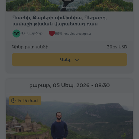
Գառնի, Քարերի սիմֆոնիա, Գեղարդ,
լավաշի թխման վարպետաց դաս
1131 կարծիք
99% հավանություն
Գինը ըստ անձի
30.
USD
25
Գնել
շաբաթ, 05 Սեպ, 2026
- 08:30
14-15 ժամ