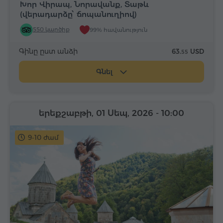
Խոր Վիրապ, Նորավանք, Տաթև
(վերադարձը՝ ճոպանուղիով)
550 կարծիք
99% հավանություն
Գինը ըստ անձի
63.
USD
55
Գնել
երեքշաբթի, 01 Սեպ, 2026
- 10:00
9-10 ժամ