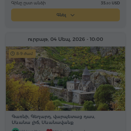
Գինը ըստ անձի
35.
USD
80
Գնել
ուրբաթ, 04 Սեպ, 2026
- 10:00
8-9 ժամ
Գառնի, Գեղարդ, վարպետաց դաս,
Սևանա լիճ, Սևանավանք