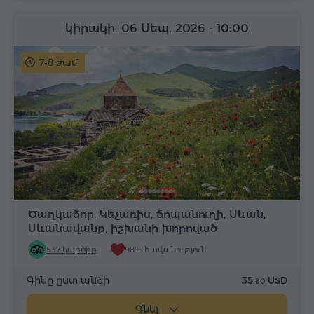
կիրակի, 06 Սեպ, 2026
- 10:00
7-8 ժամ
Ծաղկաձոր, Կեչառիս, ճոպանուղի, Սևան,
Սևանավանք, իշխանի խորոված
537 կարծիք
98% հավանություն
Գինը ըստ անձի
35.
USD
80
Գնել