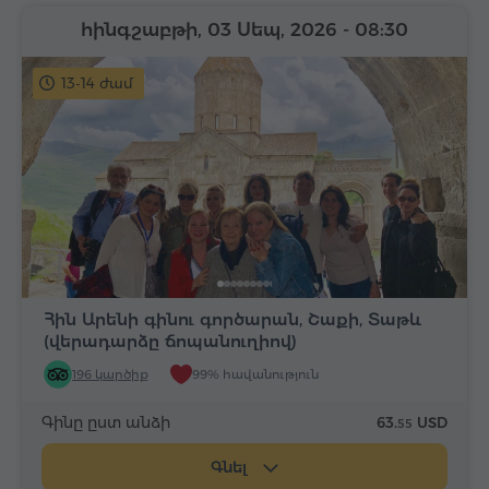
հինգշաբթի, 03 Սեպ, 2026
- 08:30
13-14 ժամ
Հին Արենի գինու գործարան, Շաքի, Տաթև
(վերադարձը ճոպանուղիով)
196 կարծիք
99% հավանություն
Գինը ըստ անձի
63.
USD
55
Գնել