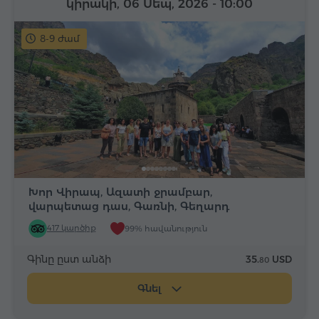
կիրակի, 06 Սեպ, 2026
- 10:00
8-9 ժամ
Խոր Վիրապ, Ազատի ջրամբար,
վարպետաց դաս, Գառնի, Գեղարդ
417 կարծիք
99% հավանություն
Գինը ըստ անձի
35.
USD
80
Գնել