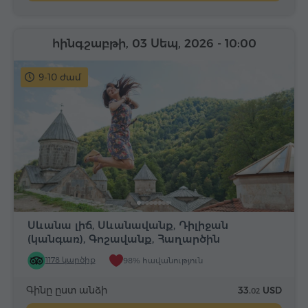
հինգշաբթի, 03 Սեպ, 2026
- 10:00
9-10 ժամ
Սևանա լիճ, Սևանավանք, Դիլիջան
(կանգառ), Գոշավանք, Հաղարծին
1178 կարծիք
98% հավանություն
Գինը ըստ անձի
33.
USD
02