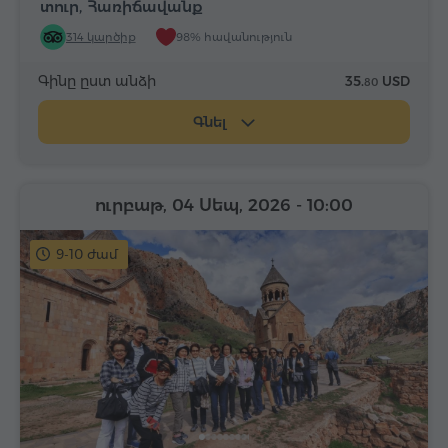
տուր, Հառիճավանք
314 կարծիք
98% հավանություն
Գինը ըստ անձի
35.
USD
80
Գնել
ուրբաթ, 04 Սեպ, 2026
- 10:00
9-10 ժամ