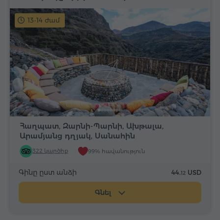
13-14 ժամ
Հաղպատ, Զարնի-Պարնի, Ախթալա,
Արամյանց դղյակ, Սանահին
322 կարծիք
99% հավանություն
Գինը ըստ անձի
44.
USD
12
Գնել