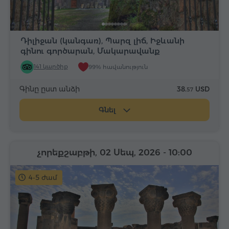
Դիլիջան (կանգառ), Պարզ լիճ, Իջևանի
գինու գործարան, Մակարավանք
141 կարծիք
99% հավանություն
Գինը ըստ անձի
38.
USD
57
Գնել
չորեքշաբթի, 02 Սեպ, 2026
- 10:00
4-5 ժամ