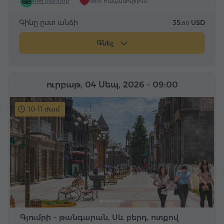
466 կարծիք
98% հավանություն
Գինը ըստ անձի
35.
USD
80
Գնել
ուրբաթ, 04 Սեպ, 2026
- 09:00
10-11 ժամ
Գյումրի – թանգարան, Սև բերդ, ոտքով