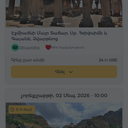
Էջմիածնի Մայր Տաճար, Սբ. Հռիփսիմե և
Գայանե, Զվարթնոց
398 կարծիք
98% հավանություն
Գինը ըստ անձի
24.
USD
70
Գնել
չորեքշաբթի, 02 Սեպ, 2026
- 10:00
8-9 ժամ