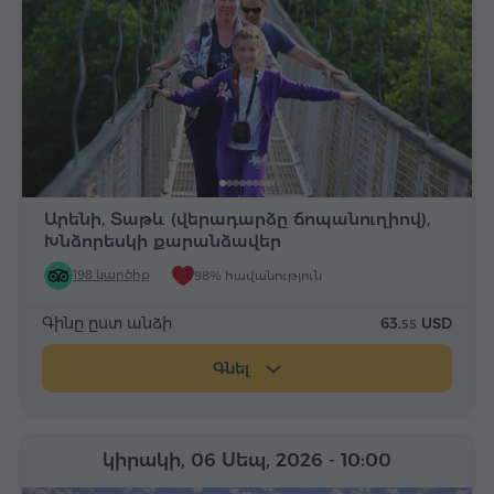
Արենի, Տաթև (վերադարձը ճոպանուղիով),
Խնձորեսկի քարանձավեր
198 կարծիք
98% հավանություն
Գինը ըստ անձի
63.
USD
55
Գնել
կիրակի, 06 Սեպ, 2026
- 10:00