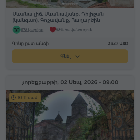
Սևանա լիճ, Սևանավանք, Դիլիջան
(կանգառ), Գոշավանք, Հաղարծին
1178 կարծիք
98% հավանություն
Գինը ըստ անձի
33.
USD
02
Գնել
չորեքշաբթի, 02 Սեպ, 2026
- 09:00
10-11 ժամ