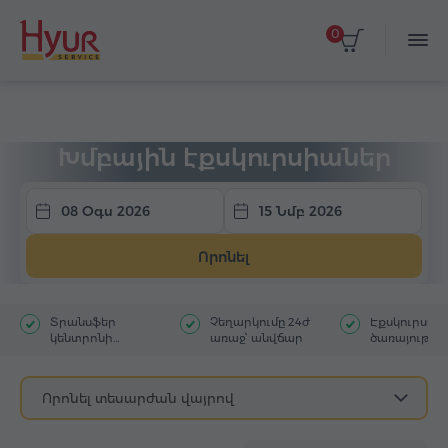
0
Գլխավոր
Տուրեր
Խմբային էքսկուրսիա
Խմբային էքսկուրսիաներ
08 Օգս 2026
15 Նմբ 2026
Որոնել
Տրանսֆեր
Չեղարկումը 24ժ
Էքսկուրսա
կենտրոնի
առաջ՝ անվճար
ծառայությու
հյուրանոցից
մեկնակետ
Որոնել տեսարժան վայրով