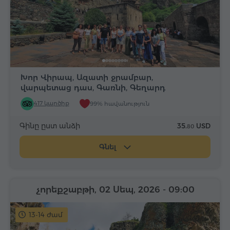
Խոր Վիրապ, Ազատի ջրամբար,
վարպետաց դաս, Գառնի, Գեղարդ
417 կարծիք
99% հավանություն
Գինը ըստ անձի
35.
USD
80
Գնել
չորեքշաբթի, 02 Սեպ, 2026
- 09:00
13-14 ժամ