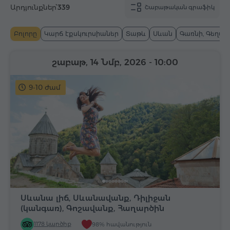
Արդյունքներ՝
339
Շաբաթական գրաֆիկ
Բոլորը
Կարճ էքսկուրսիաներ
Տաթև
Սևան
Գառնի, Գեղար
շաբաթ, 14 Նմբ, 2026
- 10:00
9-10 ժամ
Սևանա լիճ, Սևանավանք, Դիլիջան
(կանգառ), Գոշավանք, Հաղարծին
1178 կարծիք
98% հավանություն