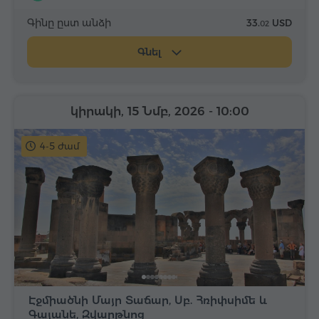
Գինը ըստ անձի
33.
USD
02
Գնել
կիրակի, 15 Նմբ, 2026
- 10:00
4-5 ժամ
Էջմիածնի Մայր Տաճար, Սբ. Հռիփսիմե և
Գայանե, Զվարթնոց