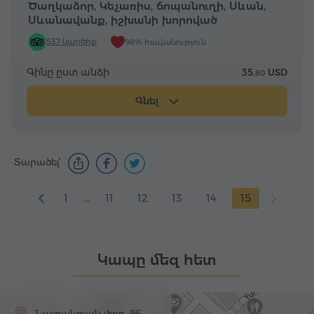
Ծաղկաձոր, Կեչառիս, ճոպանուղի, Սևան,
Սևանավանք, իշխանի խորոված
537 կարծիք
98% հավանություն
Գինը ըստ անձի
35.
USD
80
Գնել
Տարածել՝
1
...
11
12
13
14
15
Կապը մեզ հետ
Նալբանդյան փող. 96