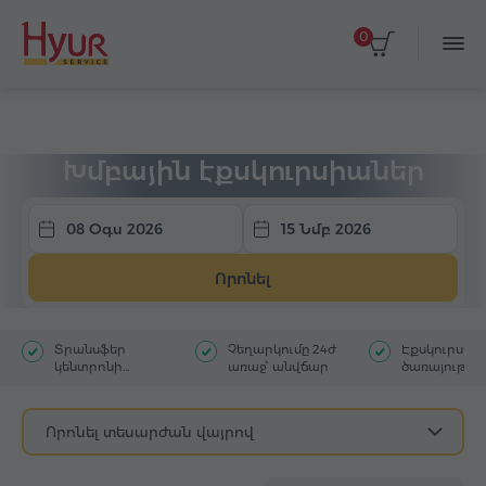
0
Գլխավոր
Տուրեր
Խմբային էքսկուրսիա
Խմբային էքսկուրսիաներ
08 Օգս 2026
15 Նմբ 2026
Որոնել
Տրանսֆեր
Չեղարկումը 24ժ
Էքսկուրսա
կենտրոնի
առաջ՝ անվճար
ծառայությու
հյուրանոցից
մեկնակետ
Որոնել տեսարժան վայրով