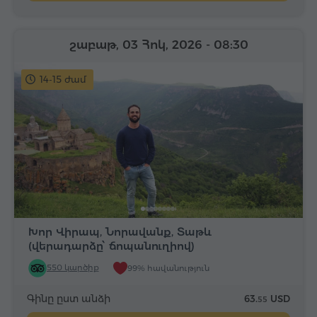
շաբաթ, 03 Հոկ, 2026
- 08:30
14-15 ժամ
Խոր Վիրապ, Նորավանք, Տաթև
(վերադարձը՝ ճոպանուղիով)
550 կարծիք
99% հավանություն
Գինը ըստ անձի
63.
USD
55