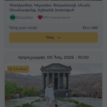
Ծաղկաձոր, Կեչառիս, ճոպանուղի, Սևան,
Սևանավանք, իշխանի խորոված
537 կարծիք
98% հավանություն
Գինը ըստ անձի
35.
USD
80
Գնել
երկուշաբթի, 05 Հոկ, 2026
- 10:00
5-6 ժամ