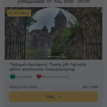
չորեքշաբթի, 07 Հոկ, 2026
- 09:00
10-11 ժամ
Դիլիջան (կանգառ), Պարզ լիճ, Իջևանի
գինու գործարան, Մակարավանք
141 կարծիք
99% հավանություն
Գինը ըստ անձի
38.
USD
57
Գնել