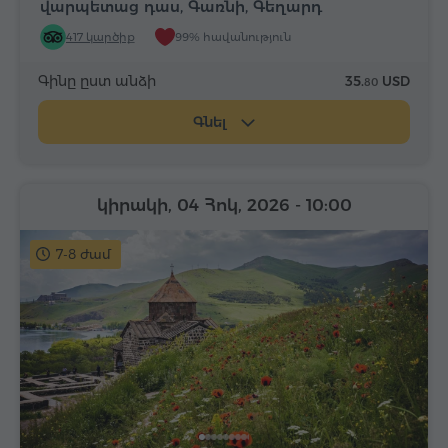
վարպետաց դաս, Գառնի, Գեղարդ
417 կարծիք
99% հավանություն
Գինը ըստ անձի
35.
USD
80
Գնել
կիրակի, 04 Հոկ, 2026
- 10:00
7-8 ժամ