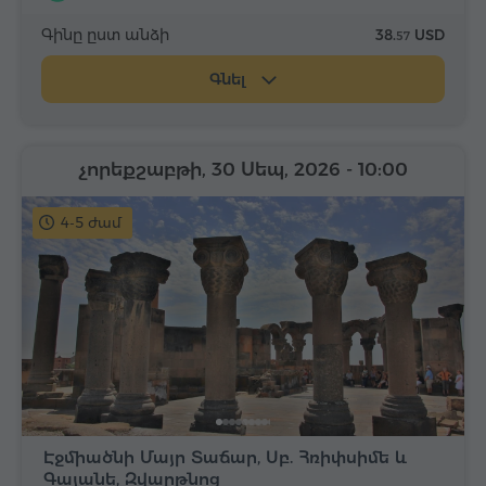
Գինը ըստ անձի
38.
USD
57
Գնել
չորեքշաբթի, 30 Սեպ, 2026
- 10:00
4-5 ժամ
Էջմիածնի Մայր Տաճար, Սբ. Հռիփսիմե և
Գայանե, Զվարթնոց