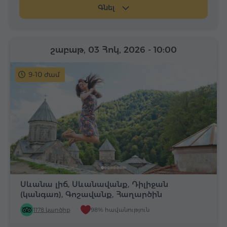
Գնել
շաբաթ, 03 Հոկ, 2026
- 10:00
9-10 ժամ
Սևանա լիճ, Սևանավանք, Դիլիջան
(կանգառ), Գոշավանք, Հաղարծին
1178 կարծիք
98% հավանություն