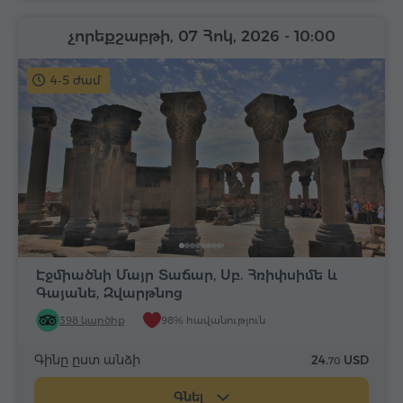
չորեքշաբթի, 07 Հոկ, 2026
- 10:00
4-5 ժամ
Էջմիածնի Մայր Տաճար, Սբ. Հռիփսիմե և
Գայանե, Զվարթնոց
398 կարծիք
98% հավանություն
Գինը ըստ անձի
24.
USD
70
Գնել