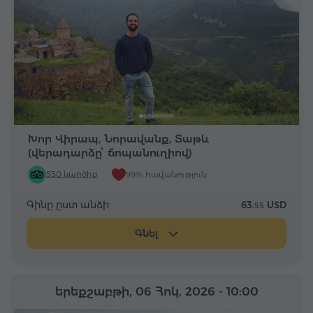
Խոր Վիրապ, Նորավանք, Տաթև
(վերադարձը՝ ճոպանուղիով)
550 կարծիք
99% հավանություն
Գինը ըստ անձի
63.
USD
55
Գնել
երեքշաբթի, 06 Հոկ, 2026
- 10:00