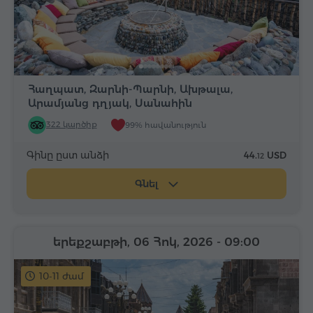
Հաղպատ, Զարնի-Պարնի, Ախթալա,
Արամյանց դղյակ, Սանահին
322 կարծիք
99% հավանություն
Գինը ըստ անձի
44.
USD
12
Գնել
երեքշաբթի, 06 Հոկ, 2026
- 09:00
10-11 ժամ