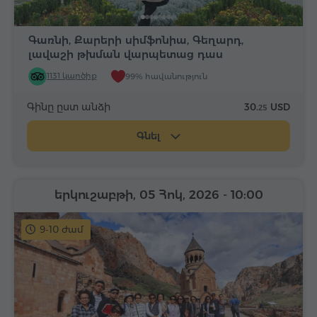
Գառնի, Քարերի սիմֆոնիա, Գեղարդ,
լավաշի թխման վարպետաց դաս
1131 կարծիք
99% հավանություն
Գինը ըստ անձի
30.
USD
25
Գնել
երկուշաբթի, 05 Հոկ, 2026
- 10:00
9-10 ժամ