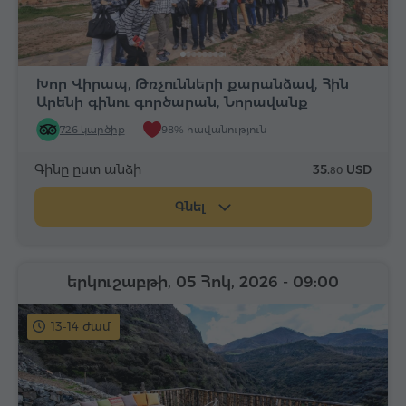
Խոր Վիրապ, Թռչունների քարանձավ, Հին
Արենի գինու գործարան, Նորավանք
726 կարծիք
98% հավանություն
Գինը ըստ անձի
35.
USD
80
Գնել
երկուշաբթի, 05 Հոկ, 2026
- 09:00
13-14 ժամ