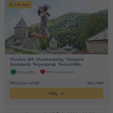
9-10 ժամ
Սևանա լիճ, Սևանավանք, Դիլիջան
(կանգառ), Գոշավանք, Հաղարծին
1178 կարծիք
98% հավանություն
Գինը ըստ անձի
33.
USD
02
Գնել