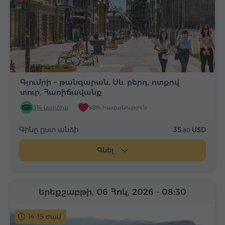
Գյումրի – թանգարան, Սև բերդ, ոտքով
տուր, Հառիճավանք
314 կարծիք
98% հավանություն
Գինը ըստ անձի
35.
USD
80
Գնել
երեքշաբթի, 06 Հոկ, 2026
- 08:30
14-15 ժամ