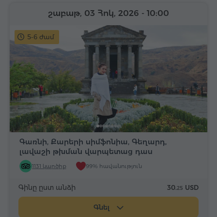
շաբաթ, 03 Հոկ, 2026
- 10:00
5-6 ժամ
Գառնի, Քարերի սիմֆոնիա, Գեղարդ,
լավաշի թխման վարպետաց դաս
1131 կարծիք
99% հավանություն
Գինը ըստ անձի
30.
USD
25
Գնել