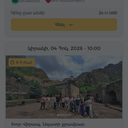
398 կարծիք
98% հավանություն
Գինը ըստ անձի
24.
USD
70
Գնել
կիրակի, 04 Հոկ, 2026
- 10:00
8-9 ժամ
Խոր Վիրապ, Ազատի ջրամբար,