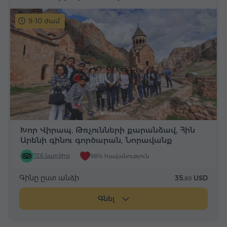
9-10 ժամ
Խոր Վիրապ, Թռչունների քարանձավ, Հին
Արենի գինու գործարան, Նորավանք
726 կարծիք
98% հավանություն
Գինը ըստ անձի
35.
USD
80
Գնել