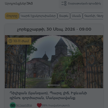
Արդյունքներ՝
343
Շաբաթական գրաֆիկ
Բոլորը
Կարճ էքսկուրսիաներ
Տաթև
Սևան
Գառնի, Գեղար
չորեքշաբթի, 30 Սեպ, 2026
- 09:00
10-11 ժամ
Դիլիջան (կանգառ), Պարզ լիճ, Իջևանի
գինու գործարան, Մակարավանք
141 կարծիք
99% հավանություն