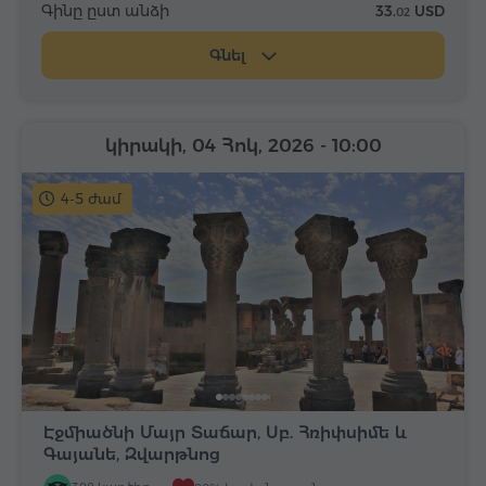
Գինը ըստ անձի
33.
USD
02
Գնել
կիրակի, 04 Հոկ, 2026
- 10:00
4-5 ժամ
Էջմիածնի Մայր Տաճար, Սբ. Հռիփսիմե և
Գայանե, Զվարթնոց