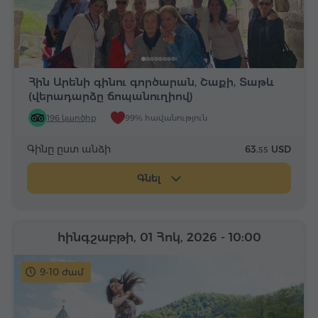
Հին Արենի գինու գործարան, Շաքի, Տաթև
(վերադարձը ճոպանուղիով)
196 կարծիք
99% հավանություն
Գինը ըստ անձի
63.
USD
55
Գնել
հինգշաբթի, 01 Հոկ, 2026
- 10:00
9-10 ժամ