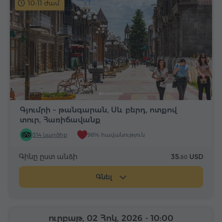
10-11 ժամ
Գյումրի – թանգարան, Սև բերդ, ոտքով
տուր, Հառիճավանք
314 կարծիք
98% հավանություն
Գինը ըստ անձի
35.
USD
80
Գնել
ուրբաթ, 02 Հոկ, 2026
- 10:00