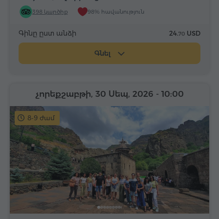
398 կարծիք
98% հավանություն
Գինը ըստ անձի
24.
USD
70
Գնել
չորեքշաբթի, 30 Սեպ, 2026
- 10:00
8-9 ժամ