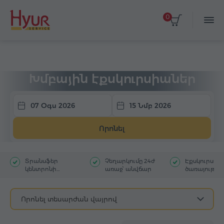
0
Գլխավոր
Տուրեր
Խմբային էքսկուրսիա
Խմբային էքսկուրսիաներ
07 Օգս 2026
15 Նմբ 2026
Որոնել
Տրանսֆեր
Չեղարկումը 24ժ
Էքսկուրսա
կենտրոնի
առաջ՝ անվճար
ծառայությու
հյուրանոցից
մեկնակետ
Որոնել տեսարժան վայրով