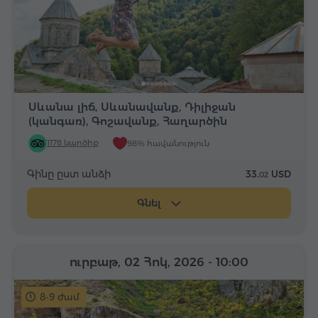
Սևանա լիճ, Սևանավանք, Դիլիջան
(կանգառ), Գոշավանք, Հաղարծին
1178 կարծիք
98% հավանություն
Գինը ըստ անձի
33.
USD
02
Գնել
ուրբաթ, 02 Հոկ, 2026
- 10:00
8-9 ժամ