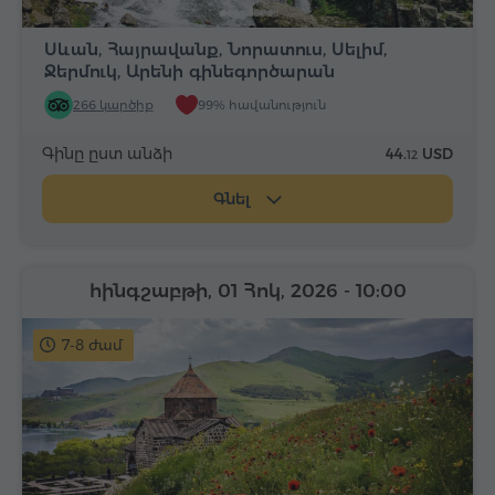
Սևան, Հայրավանք, Նորատուս, Սելիմ,
Ջերմուկ, Արենի գինեգործարան
266 կարծիք
99% հավանություն
Գինը ըստ անձի
44.
USD
12
Գնել
հինգշաբթի, 01 Հոկ, 2026
- 10:00
7-8 ժամ