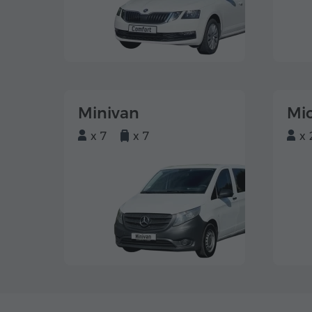
Minivan
Mi
x 7
x 7
x 