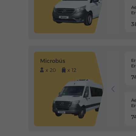
Ae
Er
3
Microbús
E
Er
x 20
x 12
7
Ae
Er
7