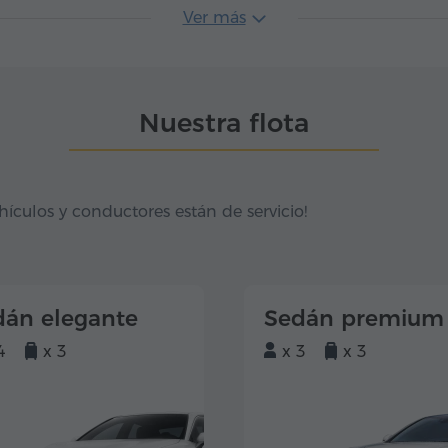
Ver más
Nuestra flota
hículos y conductores están de servicio!
dán elegante
Sedán premium
4
x 3
x 3
x 3