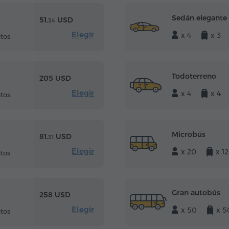
Sedán elegante
51.
USD
34
Elegir
x 4
x 3
tos
Todoterreno
205 USD
Elegir
x 4
x 4
tos
Microbús
81.
USD
31
Elegir
x 20
x 12
tos
Gran autobús
258 USD
Elegir
x 50
x 5
tos