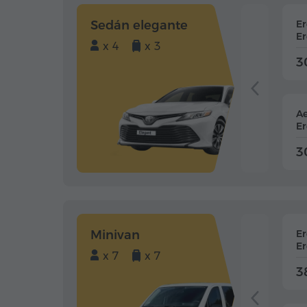
Sedán elegante
E
Er
x 4
x 3
3
Ae
Er
3
Minivan
E
Er
x 7
x 7
3