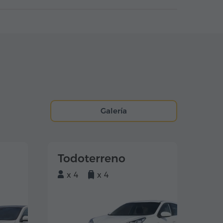
Galería
Todoterreno
x 4
x 4