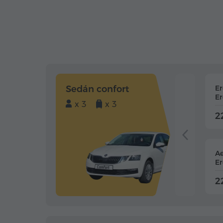
Sedán confort
E
Er
x 3
x 3
2
Ae
Er
2