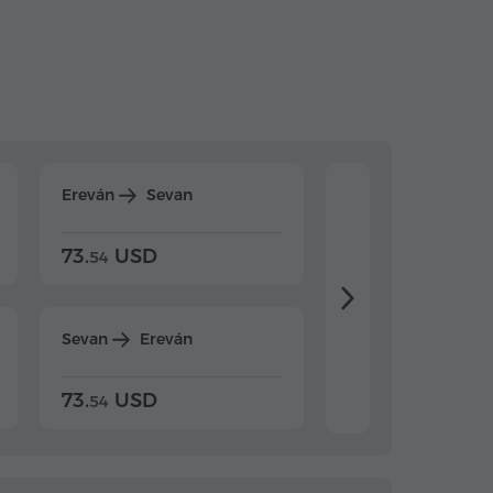
Ereván
Sevan
Ereván
Dilijan
73.
USD
84.
USD
54
92
Sevan
Ereván
Dilijan
Ereván
73.
USD
84.
USD
54
92