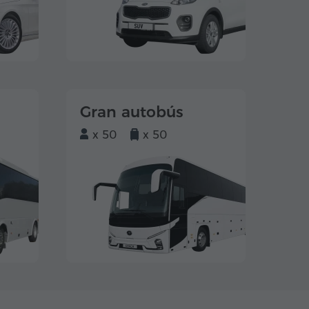
Gran autobús
x 50
x 50