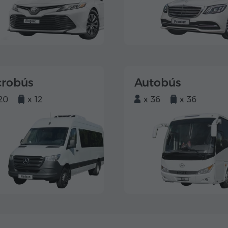
crobús
Autobús
20
x 12
x 36
x 36