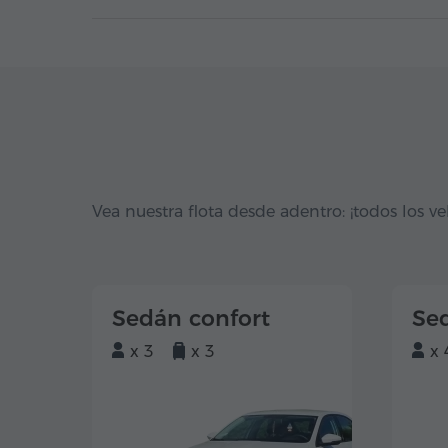
Vea nuestra flota desde adentro: ¡todos los ve
Sedán confort
Se
x 3
x 3
x 