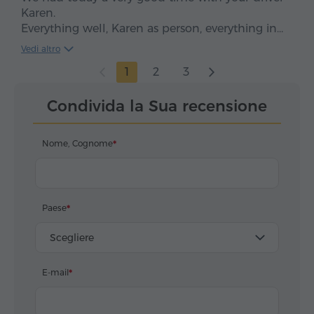
Karen.
Everything well, Karen as person, everything in
time, clean car, smooth drive. We enjoyed, five
Vedi altro
stars*****
1
2
3
Condivida la Sua recensione
Nome, Cognome
Paese
Scegliere
E-mail