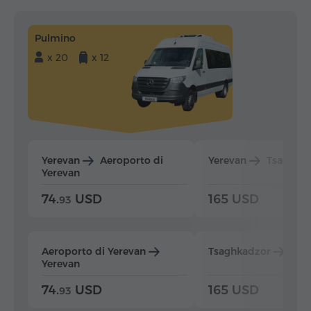
Pulmino
x 20
x 12
Yerevan
Aeroporto di
Yerevan
Tsaghka
Yerevan
74.
USD
165 USD
93
Aeroporto di Yerevan
Tsaghkadzor
Yer
Yerevan
74.
USD
165 USD
93