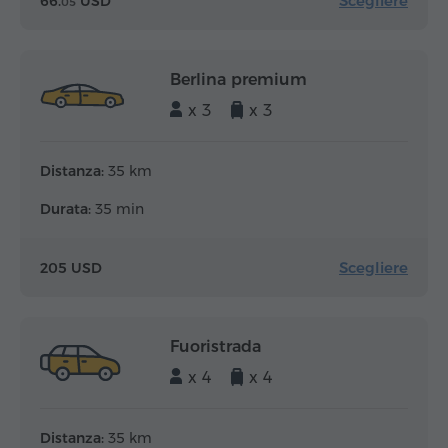
Scegliere
66.
USD
05
Berlina premium
x 3
x 3
Distanza:
35 km
Durata:
35 min
Scegliere
205 USD
Fuoristrada
x 4
x 4
Distanza:
35 km