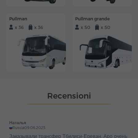
Pullman
Pullman grande
x 36
x 36
x 50
x 50
Recensioni
Наталья
Russia
09.06.2025
Заказывали трансфер Тбилиси-Ереван. Аро очень