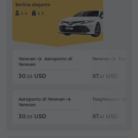
Berlina elegante
x 4
x 3
Yerevan
Aeroporto di
Yerevan
Tsaghka
Yerevan
30.
USD
87.
USD
53
41
Aeroporto di Yerevan
Tsaghkadzor
Yer
Yerevan
30.
USD
87.
USD
53
41