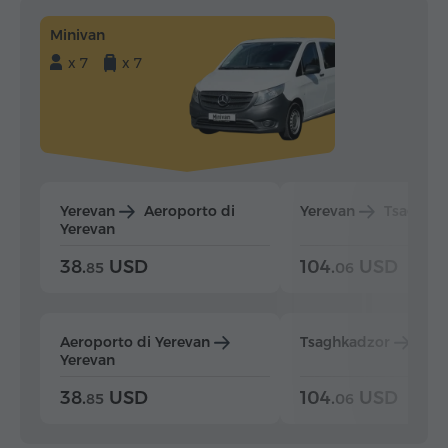
Minivan
x 7
x 7
Yerevan
Aeroporto di
Yerevan
Tsaghka
Yerevan
38.
USD
104.
USD
85
06
Aeroporto di Yerevan
Tsaghkadzor
Yer
Yerevan
38.
USD
104.
USD
85
06