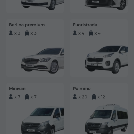
Berlina premium
Fuoristrada
x 3
x 3
x 4
x 4
Minivan
Pulmino
x 7
x 7
x 20
x 12