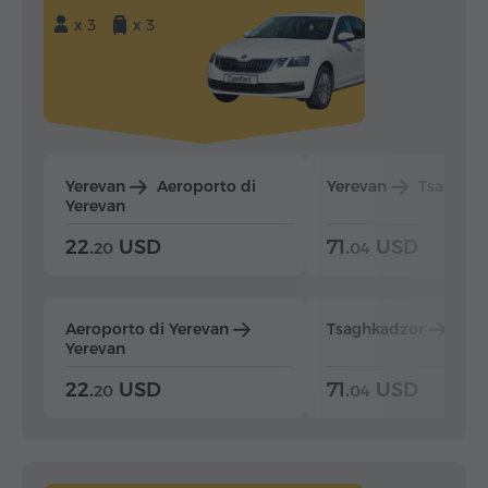
x 3
x 3
Yerevan
Aeroporto di
Yerevan
Tsaghka
Yerevan
22.
USD
71.
USD
20
04
Aeroporto di Yerevan
Tsaghkadzor
Yer
Yerevan
22.
USD
71.
USD
20
04