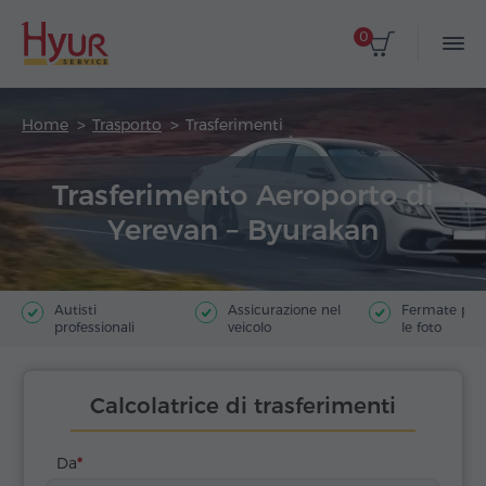
0
Home
Trasporto
Trasferimenti
Trasferimento Aeroporto di
Yerevan – Byurakan
Autisti
Assicurazione nel
Fermate poer
professionali
veicolo
le foto
Calcolatrice di trasferimenti
Da