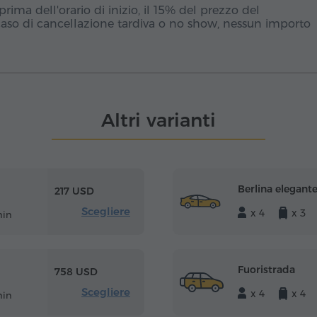
ima dell'orario di inizio, il 15% del prezzo del
caso di cancellazione tardiva o no show, nessun importo
Altri varianti
Berlina elegant
217 USD
Scegliere
x 4
x 3
min
Fuoristrada
758 USD
Scegliere
x 4
x 4
min