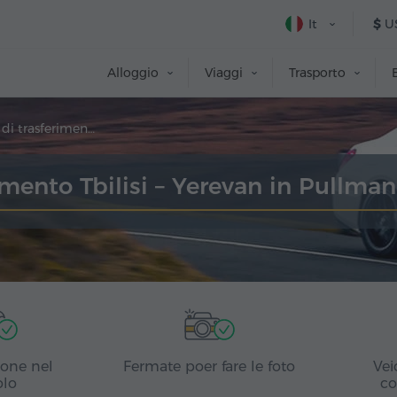
It
$
U
Alloggio
Viaggi
Trasporto
Prenotazione di trasferimento
imento Tbilisi – Yerevan in Pullma
ione nel
Fermate poer fare le foto
Vei
olo
co