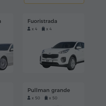
m
Fuoristrada
x 4
x 4
Pullman grande
x 50
x 50