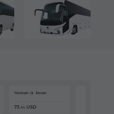
Yerevan
Sevan
Yerevan
Dilijan
73.
USD
84.
USD
54
92