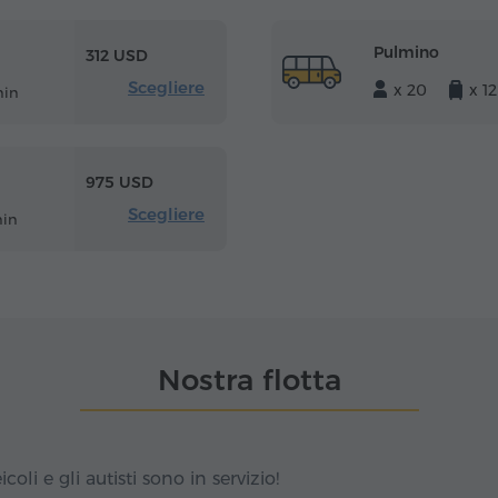
Pulmino
312 USD
Scegliere
x 20
x 12
min
975 USD
Scegliere
min
Nostra flotta
icoli e gli autisti sono in servizio!