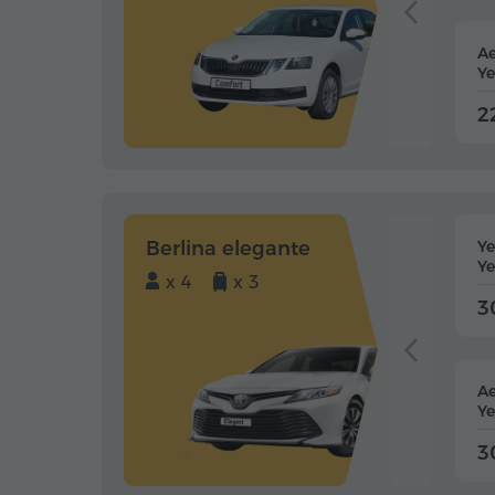
Ae
Ye
2
Berlina elegante
Y
Ye
x 4
x 3
3
Ae
Ye
3