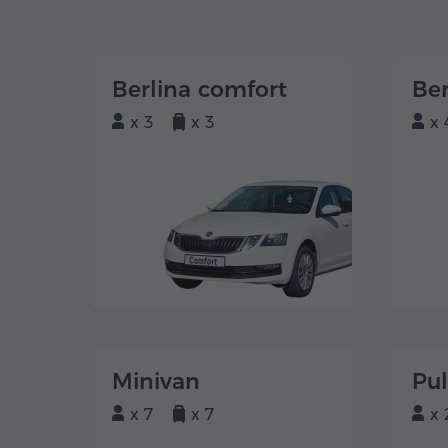
Berlina comfort
Ber
x 3
x 3
x 
Minivan
Pu
x 7
x 7
x 