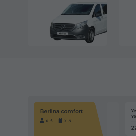
Berlina comfort
Y
Ye
x 3
x 3
2