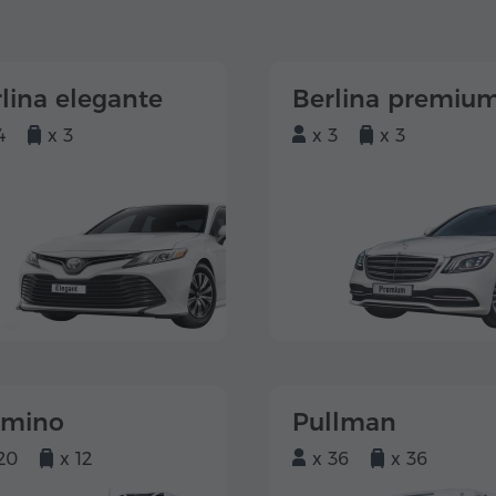
lina elegante
Berlina premiu
4
x 3
x 3
x 3
lmino
Pullman
20
x 12
x 36
x 36