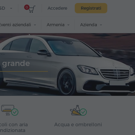
0
SD
Accedere
Registrati
Eventi aziendali
Armenia
Azienda
n grande
coli con aria
Acqua e ombrelloni
ndizionata