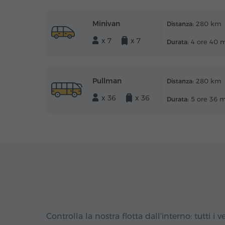
Minivan
280 km
Distanza:
x 7
x 7
4 ore 40 
Durata:
Pullman
280 km
Distanza:
x 36
x 36
5 ore 36 
Durata:
Controlla la nostra flotta dall'interno: tutti i ve