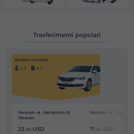
Trasferimenti popolari
Berlina comfort
x 3
x 3
Yerevan
Aeroporto di
Yerevan
Tsaghka
Yerevan
22.
USD
71.
USD
20
04