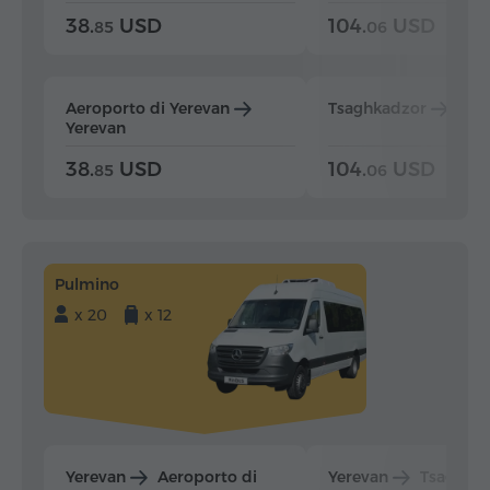
38.
USD
104.
USD
85
06
Aeroporto di Yerevan
Tsaghkadzor
Yer
Yerevan
38.
USD
104.
USD
85
06
Pulmino
x 20
x 12
Yerevan
Aeroporto di
Yerevan
Tsaghka