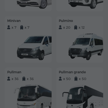
Minivan
Pulmino
x 7
x 7
x 20
x 12
Pullman
Pullman grande
x 36
x 36
x 50
x 50