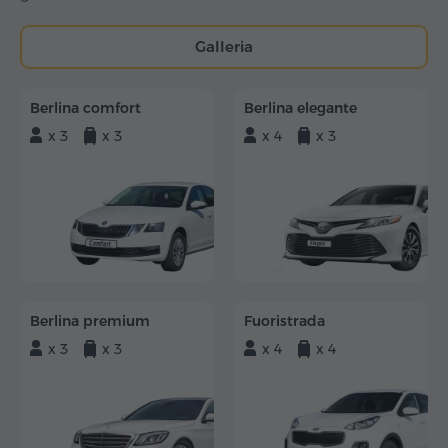
Galleria
Berlina comfort
Berlina elegante
x 3
x 3
x 4
x 3
Berlina premium
Fuoristrada
x 3
x 3
x 4
x 4