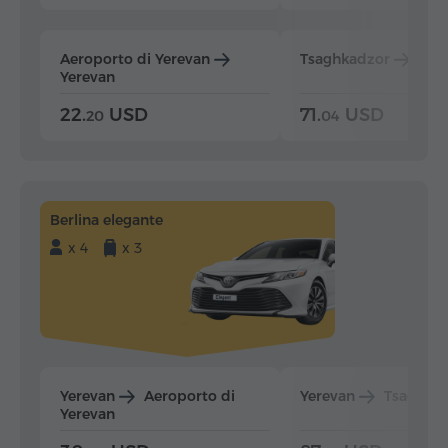
Aeroporto di Yerevan
Tsaghkadzor
Yer
Yerevan
22.
USD
71.
USD
20
04
Berlina elegante
x 4
x 3
Yerevan
Aeroporto di
Yerevan
Tsaghka
Yerevan