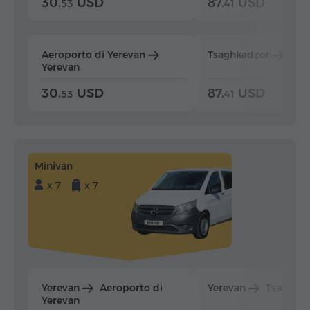
30.
USD
87.
USD
53
41
Aeroporto di Yerevan
Tsaghkadzor
Yer
Yerevan
30.
USD
87.
USD
53
41
Minivan
x 7
x 7
Yerevan
Aeroporto di
Yerevan
Tsaghka
Yerevan