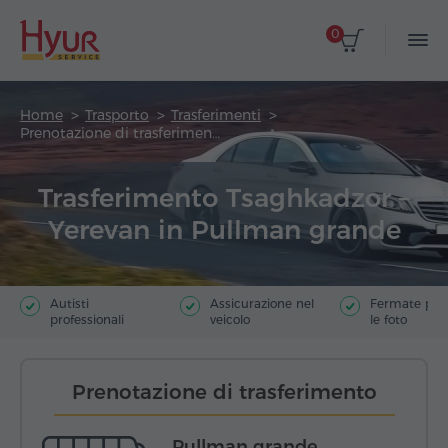
0
Home
Trasporto
Trasferimenti
Prenotazione di trasferimento
Trasferimento Tsaghkadzor –
Yerevan in Pullman grande
Autisti
Assicurazione nel
Fermate poer
professionali
veicolo
le foto
Prenotazione di trasferimento
Pullman grande