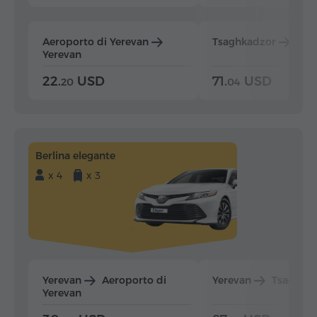
Aeroporto di Yerevan
Tsaghkadzor
Yer
Yerevan
22.
USD
71.
USD
20
04
Berlina elegante
x 4
x 3
Yerevan
Aeroporto di
Yerevan
Tsaghka
Yerevan