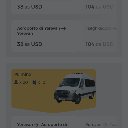
38.
USD
104.
USD
85
06
Aeroporto di Yerevan
Tsaghkadzor
Yer
Yerevan
38.
USD
104.
USD
85
06
Pulmino
x 20
x 12
Yerevan
Aeroporto di
Yerevan
Tsaghka