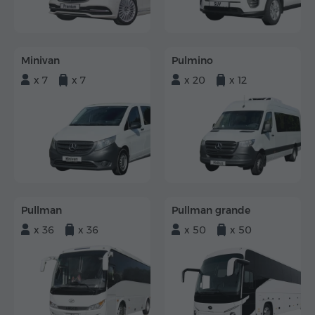
Minivan
Pulmino
x 7
x 7
x 20
x 12
Pullman
Pullman grande
x 36
x 36
x 50
x 50