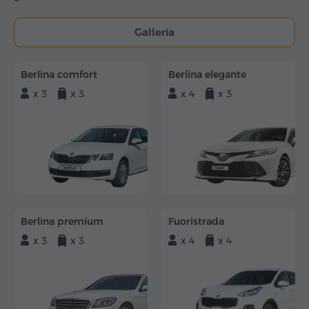
Galleria
Berlina comfort
Berlina elegante
x 3
x 3
x 4
x 3
Berlina premium
Fuoristrada
x 3
x 3
x 4
x 4