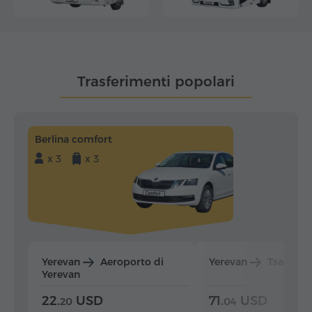
Trasferimenti popolari
Berlina comfort
x 3
x 3
Yerevan
Aeroporto di
Yerevan
Tsaghka
Yerevan
22.
USD
71.
USD
20
04