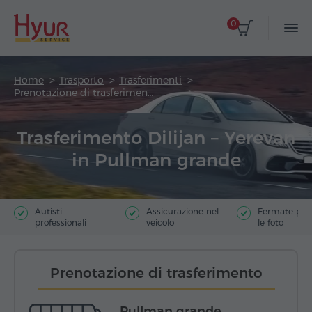
0
Home
Trasporto
Trasferimenti
Prenotazione di trasferimento
Trasferimento Dilijan – Yerevan
in Pullman grande
Autisti
Assicurazione nel
Fermate poer
professionali
veicolo
le foto
Prenotazione di trasferimento
Pullman grande