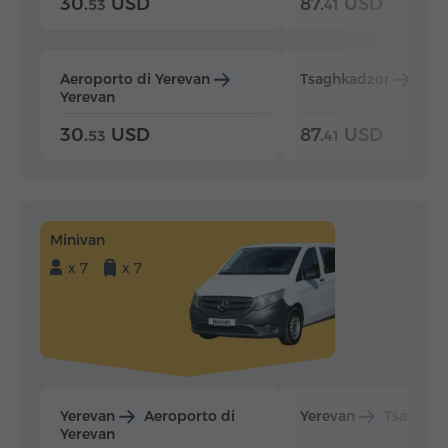
30.
USD
87.
USD
53
41
Aeroporto di Yerevan
Tsaghkadzor
Yer
Yerevan
30.
USD
87.
USD
53
41
Minivan
x 7
x 7
Yerevan
Aeroporto di
Yerevan
Tsaghka
Yerevan