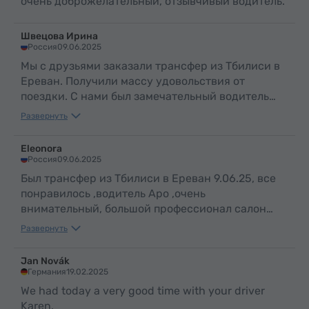
очень доброжелательный, отзывчивый водитель.
Швецова Ирина
Россия
09.06.2025
Мы с друзьями заказали трансфер из Тбилиси в
Ереван. Получили массу удовольствия от
поездки. С нами был замечательный водитель
Аро. По таким людям и можно судить о
Развернуть
прекрасной стране Армения и об ее
гостеприимном и добром народе .
Eleonora
Россия
09.06.2025
Был трансфер из Тбилиси в Ереван 9.06.25, все
понравилось ,водитель Аро ,очень
внимательный, большой профессионал салон
машины чистый в машине вода ,путешествие
Развернуть
прошло отлично,рекомендую
Jan Novák
Германия
19.02.2025
We had today a very good time with your driver
Karen.