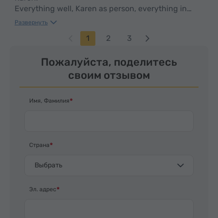
Everything well, Karen as person, everything in
time, clean car, smooth drive. We enjoyed, five
Развернуть
stars*****
1
2
3
Пожалуйста, поделитесь
своим отзывом
Имя, Фамилия
Страна
Выбрать
Эл. адрес