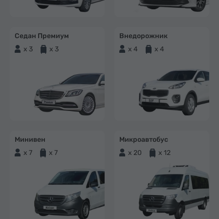
Седан Премиум
Внедорожник
x 3
x 3
x 4
x 4
Минивен
Микроавтобус
x 7
x 7
x 20
x 12