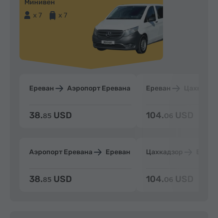
Минивен
x 7
x 7
Ереван
Аэропорт Еревана
Ереван
Цахкадзо
38.
USD
104.
USD
85
06
Аэропорт Еревана
Ереван
Цахкадзор
Ерева
38.
USD
104.
USD
85
06