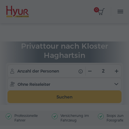
0
Startseite
Touren
Privattouren
Privattour nach Kloster
Haghartsin
Anzahl der Personen
Ohne Reiseleiter
Suchen
Professionelle
Versicherung im
Stops zum
Fahrer
Fahrzeug
Fotografiere