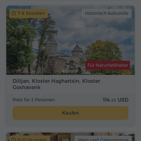
7-8 Stunden
Historisch-kulturelle
Für Naturliebhaber
Dilijan, Kloster Haghartsin, Kloster
Goshavank
Preis für 2 Personen
114.
USD
33
Kaufen
9-10 Stunden
Wein und Gastronomie