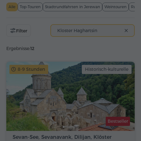
Alle
Top-Touren
Stadtrundfahrten in Jerewan
Weintouren
Rund
Kloster Haghartsin
Filter
Ergebnisse:
12
8-9 Stunden
Historisch-kulturelle
Bestseller
Sevan-See, Sevanavank, Dilijan, Klöster