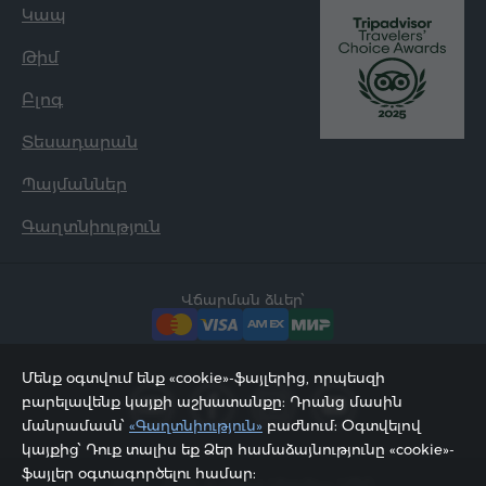
Կապ
Թիմ
Բլոգ
Տեսադարան
Պայմաններ
Գաղտնիություն
Վճարման ձևեր՝
Մենք օգտվում ենք «cookie»-ֆայլերից, որպեսզի
բարելավենք կայքի աշխատանքը: Դրանց մասին
մանրամասն՝
«Գաղտնիություն»
բաժնում: Օգտվելով
կայքից՝ Դուք տալիս եք Ձեր համաձայնությունը «cookie»-
ֆայլեր օգտագործելու համար:
2002 - 2026, © «Հյուր Սերվիս» ՍՊԸ;