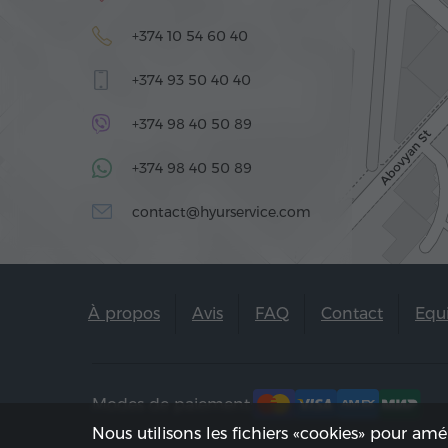
+374 10 54 60 40
+374 93 50 40 40
+374 98 40 50 89
+374 98 40 50 89
contact@hyurservice.com
À propos
Avis
FAQ
Contact
Equ
Modes de paiement:
Nous utilisons les fichiers «cookies» pour amé