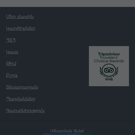
Մեր մասին
Կարծիքներ
ՀՏՀ
Կապ
Թիմ
Բլոգ
Տեսադարան
Պայմաններ
Գաղտնիություն
Վճարման ձևեր՝