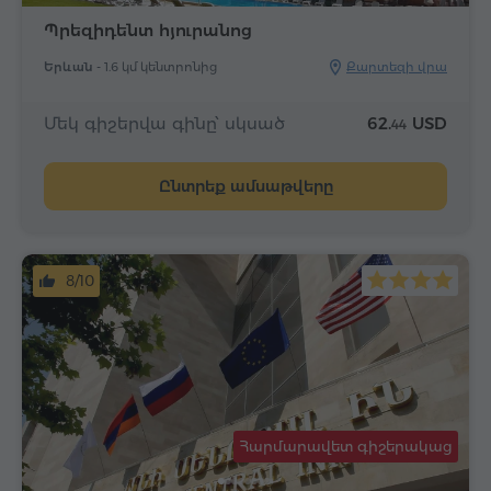
Պրեզիդենտ հյուրանոց
Երևան -
1.6 կմ կենտրոնից
Քարտեզի վրա
Մեկ գիշերվա գինը՝ սկսած
62.
USD
44
Ընտրեք ամսաթվերը
8/10
Հարմարավետ գիշերակաց