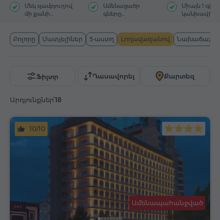
Մեկ զամբյուղով
Ամենացածր
Միայն 1 գիշ
մի քանի
գները
կանխավճա
հյուրանոց
Հայաստանում
Բոլորը
Մատչելիներ
5-աստղ
Լողավազանով
Նախաճաշով
Դասավորել
Քարտեզ
Ֆիլտր
Արդյունքներ՝
18
10/10
Ամենապահանջված