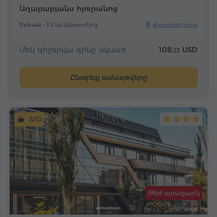
Աղաբաբյանս հյուրանոց
Երևան -
5.8 կմ կենտրոնից
Քարտեզի վրա
Մեկ գիշերվա գինը՝ սկսած
108.
USD
23
Ընտրեք ամսաթվերը
8/10
Թեժ առաջարկ