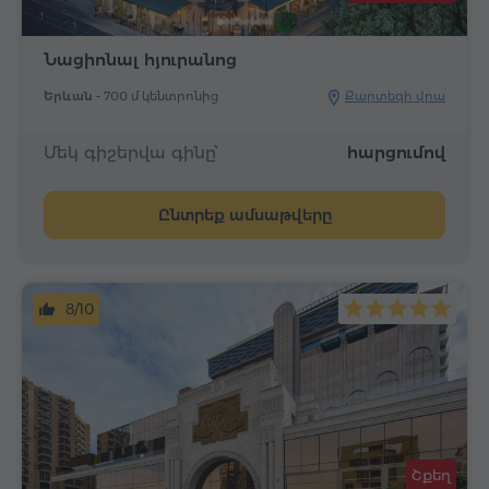
Նացիոնալ հյուրանոց
Երևան -
700 մ կենտրոնից
Քարտեզի վրա
Մեկ գիշերվա գինը՝
հարցումով
Ընտրեք ամսաթվերը
8/10
Շքեղ