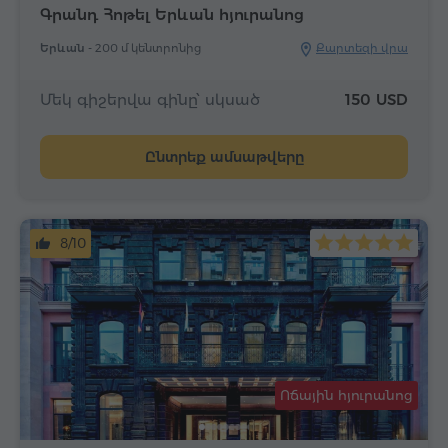
Գրանդ Հոթել Երևան հյուրանոց
Երևան -
200 մ կենտրոնից
Քարտեզի վրա
Մեկ գիշերվա գինը՝ սկսած
150 USD
Ընտրեք ամսաթվերը
8/10
Ոճային հյուրանոց