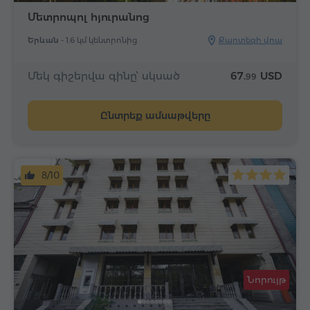
Մետրոպոլ հյուրանոց
Երևան -
1.6 կմ կենտրոնից
Քարտեզի վրա
Մեկ գիշերվա գինը՝ սկսած
67.
USD
99
Ընտրեք ամսաթվերը
8/10
Նորույթ