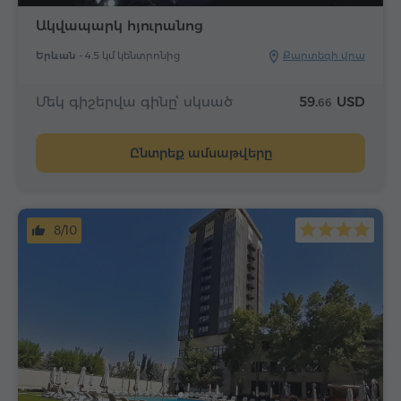
Ակվապարկ հյուրանոց
Երևան -
4.5 կմ կենտրոնից
Քարտեզի վրա
Մեկ գիշերվա գինը՝ սկսած
59.
USD
66
Ընտրեք ամսաթվերը
8/10