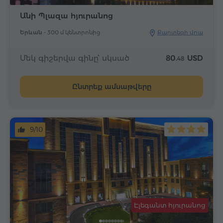
Անի Պլազա հյուրանոց
Երևան -
300 մ կենտրոնից
Քարտեզի վրա
Մեկ գիշերվա գինը՝ սկսած
80.
USD
48
Ընտրեք ամսաթվերը
9/10
Էլեգանտ հյուրանոց