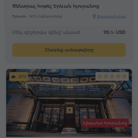
Ցենտրալ հոթել Երևան հյուրանոց
Երևան -
900 մ կենտրոնից
Քարտեզի վրա
Մեկ գիշերվա գինը՝ սկսած
95.
USD
74
Ընտրեք ամսաթվերը
8/10
Էլեգանտ հյուրանոց