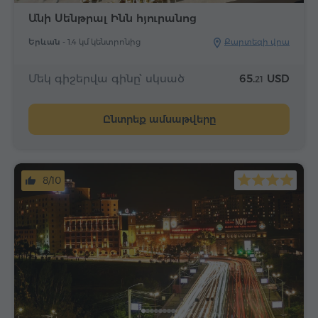
Անի Սենթրալ Ինն հյուրանոց
Երևան -
1.4 կմ կենտրոնից
Քարտեզի վրա
Մեկ գիշերվա գինը՝ սկսած
65.
USD
21
Ընտրեք ամսաթվերը
8/10