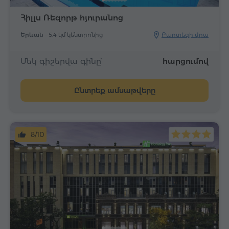
Հիլլս Ռեզորթ հյուրանոց
Երևան -
5.4 կմ կենտրոնից
Քարտեզի վրա
Մեկ գիշերվա գինը՝
հարցումով
Ընտրեք ամսաթվերը
8/10