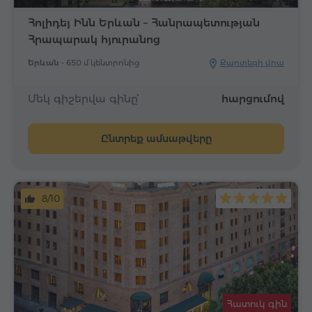
Հոլիդեյ Ինն Երևան – Հանրապետության
Հրապարակ հյուրանոց
Երևան -
650 մ կենտրոնից
Քարտեզի վրա
Մեկ գիշերվա գինը՝
հարցումով
Ընտրեք ամսաթվերը
8/10
Հատուկ գին