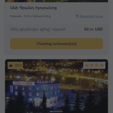
Անի Գրանդ հյուրանոց
Երևան -
300 մ կենտրոնից
Քարտեզի վրա
Մեկ գիշերվա գինը՝ սկսած
92.
USD
96
Ընտրեք ամսաթվերը
8/10