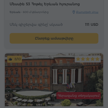
Մեսսիե 53 Հոթել Երևան հյուրանոց
Երևան -
600 մ կենտրոնից
Քարտեզի վրա
Մեկ գիշերվա գինը՝ սկսած
111 USD
Ընտրեք ամսաթվերը
8/10
Գերազանց տեղակայում