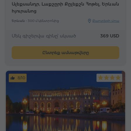
Ալեքսանդր, Լաքշըրի Քըլեքշն Հոթել, Երևան
հյուրանոց
Երևան -
300 մ կենտրոնից
Քարտեզի վրա
Մեկ գիշերվա գինը՝ սկսած
369 USD
Ընտրեք ամսաթվերը
8/10