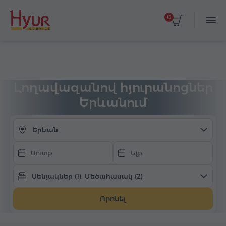
0
Ընտրել ամսաթվերը
Գլխավոր
Գիշերակաց
Հյուրանոց Հայաստանում
Երևան
Լողավազանով
Լողավազանով հյուրանոցներ
Երևանում
Երևան
Սենյակներ (1), Մեծահասակ (2)
Որոնել