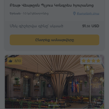
Բեսթ Վեսթըռն Պլյուս Կոնգրես հյուրանոց
Երևան -
1.0 կմ կենտրոնից
Քարտեզի վրա
Մեկ գիշերվա գինը՝ սկսած
91.
USD
58
Ընտրեք ամսաթվերը
8/10