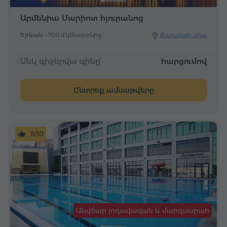
Արմենիա Մարիոտ հյուրանոց
Երևան -
700 մ կենտրոնից
Քարտեզի վրա
Մեկ գիշերվա գինը՝
հարցումով
Ընտրեք ամսաթվերը
8/10
Անվճար լողավազան և մարզասրահ