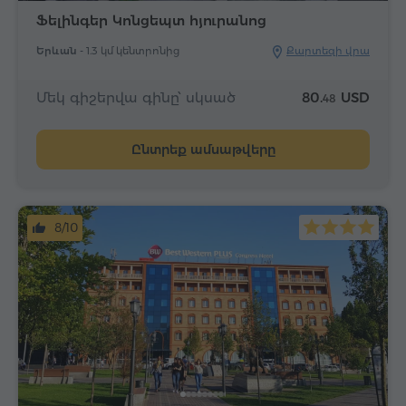
Ֆելինգեր Կոնցեպտ հյուրանոց
Երևան -
1.3 կմ կենտրոնից
Քարտեզի վրա
Մեկ գիշերվա գինը՝ սկսած
80.
USD
48
Ընտրեք ամսաթվերը
8/10