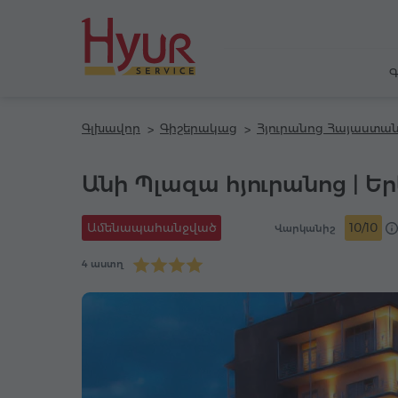
Գ
Գլխավոր
Գիշերակաց
Հյուրանոց Հայաստան
Անի Պլազա հյուրանոց | Ե
Ամենապահանջված
10/10
Վարկանիշ
4 աստղ