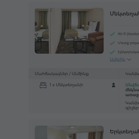
Մեկտեղա
Wi-Fi ինտե
Մուտք լող
Էլեկտրակա
Ավելին
Վարսահար
Հեռախոս
Մահճակալներ /
Անձինք
Կանխ
Գորգապատ
1 x Մեկտեղանի
Անվճա
Արդուկ և ս
մեկնա
առաջ
Կանխ
գիշե
Երկտեղա