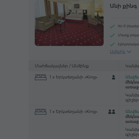
Անի քինգ
Wi-Fi ինտե
Մուտք լող
Էլեկտրակա
Ավելին
Հողաթափե
Բազմոց
Մահճակալներ /
Անձինք
Կանխ
"Զանգ-զարթ
1 x Երկտեղանի «King»
Անվճա
Գորգապատ
մեկնա
առաջ
Արդուկ և ս
Կանխ
գիշե
1 x Երկտեղանի «King»
Անվճա
մեկնա
առաջ
Կանխ
գիշե