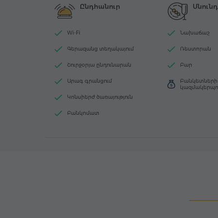
Ընդհանուր
Սնունդ
Wi-Fi
Նախաճաշ
Գերազանց տեղակայում
Ռեստորան
Շուրջօրյա ընդունարան
Բար
Արագ գրանցում
Բանկետների
կազմակերպո
Կոնսիերժ ծառայություն
Բանկոմատ