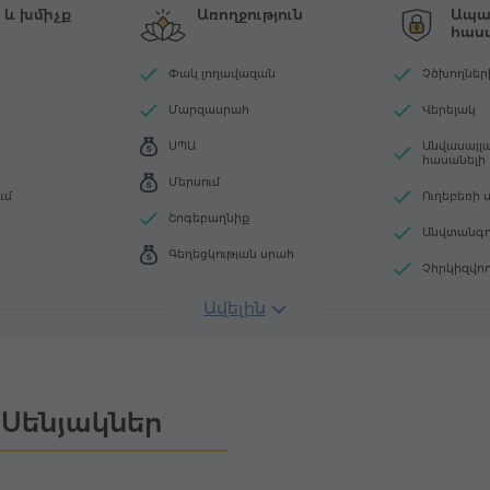
 և խմիչք
Առողջություն
Ապահ
հասա
Փակ լողավազան
Չծխողներ
Մարզասրահ
Վերելակ
ՍՊԱ
Անվասայլ
հասանելի
Մերսում
ւմ
Ուղեբեռի 
Շոգեբաղնիք
Անվտանգու
Գեղեցկության սրահ
Չհրկիզվո
Ավելին
Սենյակներ