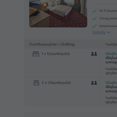
Wi-Fi ինտե
Մուտք լող
Էլեկտրակա
Ավելին
Վարսահար
Հեռախոս
Մահճակալներ /
Անձինք
Կանխ
Գորգապատ
1 x Երկտեղանի
Անվճա
Արդուկ և ս
մեկնա
առաջ
Կանխ
գիշե
2 x Մեկտեղանի
Անվճա
մեկնա
առաջ
Կանխ
գիշե