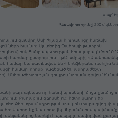
Վայր՝
Ե
Հեռավորությունը՝
300 մ կենտ
ոտայում գտնվող Անի Պլազա հյուրանոցը հաճախ
յունների համար։ Այստեղից Օպերայի թատրոն
րոպեում, իսկ Հանրապետության հրապարակ՝ մոտ 10-1
ուստի հարմար ընտրություն է թե՛ խմբերի, թե՛ անհատնե
ան համար նախատեսված են 4 կոնֆերանս դահլիճ և 
ակցի համար, որոնք հագեցած են անհրաժեշտ
եր)։ Անհրաժեշտության դեպքում տրամադրվում են նա
քանի բար, այնպես որ հանդիպումների միջև ընդմիջու
նոցում։ Քաղաքում զբոսնելուց հետո կարող եք
 այստեղ Ձեր տրամադրության տակ են տաքացվող փակ
ահը։ Կարող եք նաև օգտվել մերսման ու սպա խնամք
ցի սենյակներից կարելի է վայելել լուսավորված քաղա