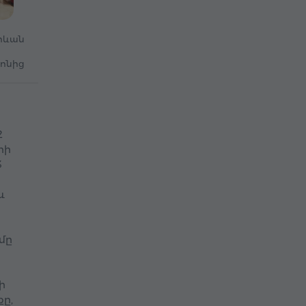
րևան
րոնից
2
րի
3
և
մը
ի
քը,