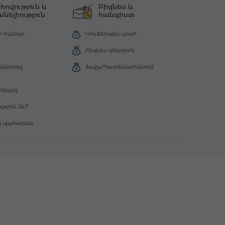
ովություն և
Բիզնես և
նելիություն
հանգիստ
ի համար
Կոնֆերանս սրահ
Բիզնես կենտրոն
ակներով
Ֆաքս/Պատճենահանում
սենյակ
թյուն 24/7
ղ պահարան