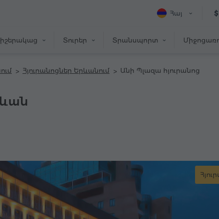
Հայ
$
իշերակաց
Տուրեր
Տրանսպորտ
Միջոցառո
ում
Հյուրանոցներ Երևանում
Անի Պլազա հյուրանոց
րևան
Հյու