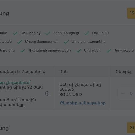
նոց
15
րնետ
Օդափոխիչ
Հեռուստացույց
Լոգարան
ավազան
Մուտք մարզասրահ
Մուտք շոգեբաղնիք
ն թեյնիկ
Հիգիենայի պարագաներ
Սրբիչներ
Հողաթափե
դարիչ
Ջեռուցում
Պահարան
Չհրկիզվող պահարան
"Զանգ-զարթուցիչ" ծառայություն
Արբանյակային հեռուստաալիքնե
ավճար և Չեղարկում
Գին
Ընտրել
 հատակ
Սառնարան
Շշալցված ջուր
Թեյ/Սուրճ
ր չեղարկում՝
Մեկ գիշերվա գինը՝
եղան
րկից մինչև 72 ժամ
սկսած
80.
USD
48
ավճար` Առաջին
Ընտրեք ամսաթվերը
րվա արժեքը
նոց
21