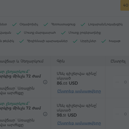
40 
րնետ
Օդափոխիչ
Հեռուստացույց
Լոգարան/Լոգախցիկ
ավազան
Մուտք մարզասրահ
Մուտք շոգեբաղնիք
ն թեյնիկ
Հիգիենայի պարագաներ
Սրբիչներ
Խալաթ
ր
Վարսահարդարիչ
Ջեռուցում
Պահարան
Գրասեղ
Բազկաթոռ
Աթոռ
Չհրկիզվող պահարան
Հեռախոս
ավճար և Չեղարկում
Գին
Ընտրել
ուցիչ" ծառայություն
Արբանյակային հեռուստաալիքներ
ր չեղարկում՝
Մեկ գիշերվա գինը՝
 հատակ
Սառնարան
Շշալցված ջուր
Թեյ/Սուրճ
րկից մինչև 72 ժամ
սկսած
86.
USD
եղան
03
ավճար` Առաջին
Ընտրեք ամսաթվերը
րվա արժեքը
ր չեղարկում՝
Մեկ գիշերվա գինը՝
րկից մինչև 72 ժամ
սկսած
98.
USD
51
ավճար` Առաջին
Ընտրեք ամսաթվերը
րվա արժեքը