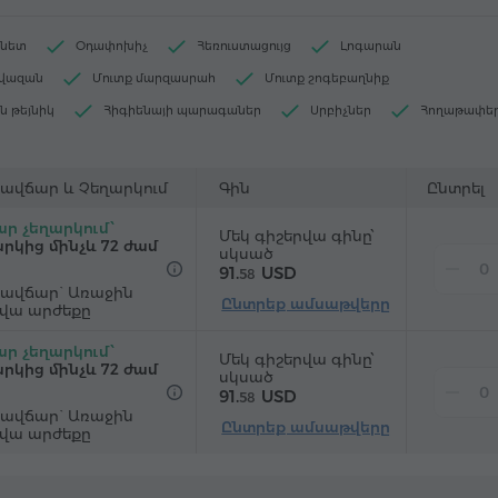
րնետ
Օդափոխիչ
Հեռուստացույց
Լոգարան
ավազան
Մուտք մարզասրահ
Մուտք շոգեբաղնիք
ն թեյնիկ
Հիգիենայի պարագաներ
Սրբիչներ
Հողաթափե
դարիչ
Ջեռուցում
Պահարան
Չհրկիզվող պահարան
"Զանգ-զարթուցիչ" ծառայություն
Արբանյակային հեռուստաալիքնե
ավճար և Չեղարկում
Գին
Ընտրել
 հատակ
Սառնարան
Շշալցված ջուր
Թեյ/Սուրճ
ր չեղարկում՝
Մեկ գիշերվա գինը՝
եղան
րկից մինչև 72 ժամ
սկսած
91.
USD
58
ավճար` Առաջին
Ընտրեք ամսաթվերը
րվա արժեքը
ր չեղարկում՝
Մեկ գիշերվա գինը՝
րկից մինչև 72 ժամ
սկսած
91.
USD
58
ավճար` Առաջին
Ընտրեք ամսաթվերը
րվա արժեքը