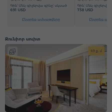
Մեկ գիշերվա գինը՝ սկսած
Մեկ գիշերվա 
Զարթուցիչ
"Զանգ-զարթուցիչ" ծառայություն
691 USD
738 USD
Արբանյակային հեռուստաալիքներ
Ընտրեք ամսաթվերը
Ընտրեք ամ
Մանրահատակ
Թեյ/Սուրճ
Արդուկ և սեղան
Ջունիոր սուիտ
49 ք. մ