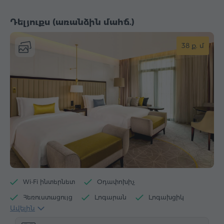
Արդուկ և սեղան
Դելյուքս (առանձին մահճ.)
38 ք. մ
Wi-Fi ինտերնետ
Օդափոխիչ
Հեռուստացույց
Լոգարան
Լոգախցիկ
Ավելին
Մուտք լողավազան
Մուտք մարզասրահ