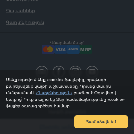
Պայմաններ
Գաղտնիություն
Վճարման ձևեր՝
Մենք օգտվում ենք «cookie»-ֆայլերից, որպեսզի
բարելավենք կայքի աշխատանքը: Դրանց մասին
մանրամասն՝
«Գաղտնիություն»
բաժնում: Օգտվելով
2002 - 2026, © «Հյուր Սերվիս» ՍՊԸ;
կայքից՝ Դուք տալիս եք Ձեր համաձայնությունը «cookie»-
Էջը թարմացվել է 08.08.2026
ֆայլեր օգտագործելու համար:
Կայքի քարտեզ
Համաձայն եմ
Ընտրել ամսաթվերը