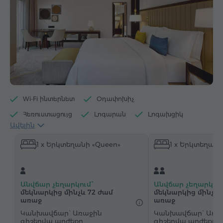
Wi-Fi ինտերնետ
Օդափոխիչ
Հեռուստացույց
Լոգարան
Լոգախցիկ
Ավելին
Մուտք լողավազան
Մուտք մարզասրահ
1 x Երկտեղանի «Queen»
1 x Երկտեղանի
Սրճեփ մեքենա
Էլեկտրական թեյնիկ
Մինիբար
Հիգիենայի պարագաներ
Սրբիչներ
Խալաթ
Հողաթափեր
Անվճար չեղարկում՝
Անվճար չեղարկում
Վարսահարդարիչ
Ջեռուցում
Պահարան
մեկնարկից մինչև 72 ժամ
մեկնարկից մինչև 
առաջ
առաջ
Գրասեղան
Հյուրասենյակ
Աթոռ
Կանխավճար` Առաջին
Կանխավճար` Առա
գիշերվա արժեքը
գիշերվա արժեքը
Չհրկիզվող պահարան
Հեռախոս