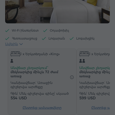
Wi-Fi ինտերնետ
Օդափոխիչ
Հեռուստացույց
Լոգարան
Լոգախցիկ
Ավելին
Մուտք լողավազան
Մուտք մարզասրահ
1 x Երկտեղանի «King»
1 x Երկտեղանի
Սրճեփ մեքենա
Էլեկտրական թեյնիկ
Մինիբար
Հիգիենայի պարագաներ
Անվճար չեղարկում՝
Անվճար չեղարկում
Սրբիչներ
Խալաթ
Հողաթափեր
մեկնարկից մինչև 72 ժամ
մեկնարկից մինչև 
առաջ
առաջ
Վարսահարդարիչ
Ջեռուցում
Պահարան
Կանխավճար` Առաջին
Կանխավճար` Առա
Գրասեղան
Հյուրասենյակ
Ճաշասեղան
գիշերվա արժեքը
գիշերվա արժեքը
Մեկ գիշերվա գինը՝ սկսած
Մեկ գիշերվա 
Բազմոց
Բազկաթոռ
Աթոռ
554 USD
599 USD
Չհրկիզվող պահարան
Հեռախոս
Ընտրեք ամսաթվերը
Ընտրեք ամ
Զարթուցիչ
"Զանգ-զարթուցիչ" ծառայություն