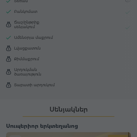
Տեռաս
Լ
Բանկոմատ
ս
Ճաշ/ընթրիք
Լ
սենյակում
ա
Ամենօրյա մաքրում
Լվացքատուն
Քիմմաքրում
Արդուկման
ծառայություն
Տաբատի արդուկում
Սենյակներ
Սուպերիոր երկտեղանոց