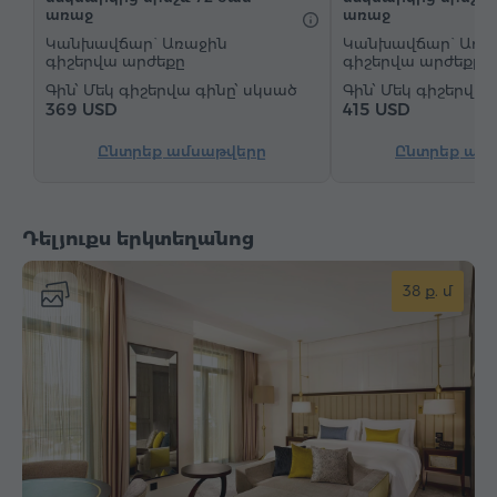
առաջ
առաջ
Վարսահարդարիչ
Գրասեղան
Կանխավճար` Առաջին
Կանխավճար` Առա
Հյուրասենյակ
Բազկաթոռ
Աթոռ
գիշերվա արժեքը
գիշերվա արժեքը
Մեկ գիշերվա գինը՝ սկսած
Մեկ գիշերվա 
Չհրկիզվող պահարան
Հեռախոս
369 USD
415 USD
Զարթուցիչ
"Զանգ-զարթուցիչ" ծառայություն
Ընտրեք ամսաթվերը
Ընտրեք ամ
Արբանյակային հեռուստաալիքներ
Գորգապատ հատակ
Թեյ/Սուրճ
Արդուկ և սեղան
Դելյուքս երկտեղանոց
38 ք. մ