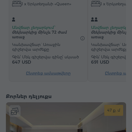
1 x Երկտեղանի «Queen»
1 x Երկտեղանի
Սրճեփ մեքենա
Էլեկտրական թեյնիկ
Մինիբար
Հիգիենայի պարագաներ
Սրբիչներ
Խալաթ
Հողաթափեր
Անվճար չեղարկում՝
Անվճար չեղարկում
Վարսահարդարիչ
Ջեռուցում
Պահարան
մեկնարկից մինչև 72 ժամ
մեկնարկից մինչև 
առաջ
առաջ
Գրասեղան
Հյուրասենյակ
Աթոռ
Կանխավճար` Առաջին
Կանխավճար` Առա
գիշերվա արժեքը
գիշերվա արժեքը
Չհրկիզվող պահարան
Հեռախոս
Մեկ գիշերվա գինը՝ սկսած
Մեկ գիշերվա 
Զարթուցիչ
"Զանգ-զարթուցիչ" ծառայություն
647 USD
691 USD
Արբանյակային հեռուստաալիքներ
Ընտրեք ամսաթվերը
Ընտրեք ամ
Մանրահատակ
Թեյ/Սուրճ
Արդուկ և սեղան
Քորներ դելյուքս
47 ք. մ