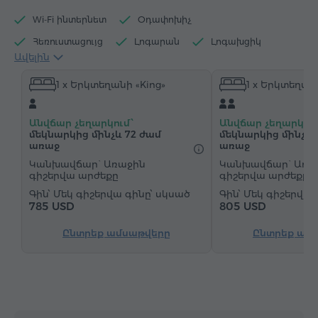
Wi-Fi ինտերնետ
Օդափոխիչ
Հեռուստացույց
Լոգարան
Լոգախցիկ
Ավելին
Մուտք լողավազան
Մուտք մարզասրահ
1 x Երկտեղանի «King»
1 x Երկտեղանի
Սրճեփ մեքենա
Էլեկտրական թեյնիկ
Մինիբար
Հիգիենայի պարագաներ
Անվճար չեղարկում՝
Անվճար չեղարկում
Սրբիչներ
Խալաթ
Հողաթափեր
մեկնարկից մինչև 72 ժամ
մեկնարկից մինչև 
առաջ
առաջ
Վարսահարդարիչ
Ջեռուցում
Պահարան
Կանխավճար` Առաջին
Կանխավճար` Առա
Գրասեղան
Հյուրասենյակ
Ճաշասրահ
գիշերվա արժեքը
գիշերվա արժեքը
Մեկ գիշերվա գինը՝ սկսած
Մեկ գիշերվա 
Բազմոց
Բազկաթոռ
Աթոռ
785 USD
805 USD
Չհրկիզվող պահարան
Հեռախոս
Ընտրեք ամսաթվերը
Ընտրեք ամ
Զարթուցիչ
"Զանգ-զարթուցիչ" ծառայություն
Արբանյակային հեռուստաալիքներ
Գորգապատ հատակ
Թեյ/Սուրճ
Արդուկ և սեղան