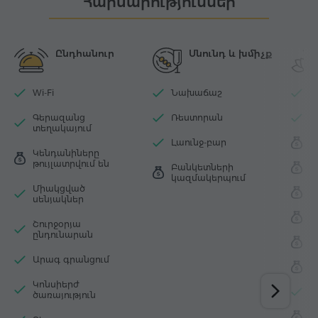
Հարմարություններ
Ընդհանուր
Սնունդ և խմիչք
Wi-Fi
Նախաճաշ
Փ
Գերազանց
Ռեստորան
Մ
տեղակայում
Լաունջ-բար
Ս
Կենդանիները
թույլատրվում են
Բանկետների
Մ
կազմակերպում
Միակցված
Շ
սենյակներ
Հ
Շուրջօրյա
ընդունարան
Թ
Արագ գրանցում
Ջ
Կոնսիերժ
Հ
ծառայություն
Գ