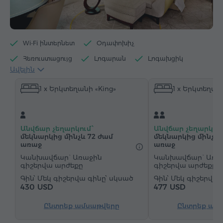
Wi-Fi ինտերնետ
Օդափոխիչ
Հեռուստացույց
Լոգարան
Լոգախցիկ
Ավելին
Մուտք լողավազան
Մուտք մարզասրահ
1 x Երկտեղանի «King»
1 x Երկտեղանի
Սրճեփ մեքենա
Էլեկտրական թեյնիկ
Մինիբար
Հիգիենայի պարագաներ
Սրբիչներ
Խալաթ
Հողաթափեր
Անվճար չեղարկում՝
Անվճար չեղարկում
Վարսահարդարիչ
Պահարան
Գրասեղան
մեկնարկից մինչև 72 ժամ
մեկնարկից մինչև 
առաջ
առաջ
Հյուրասենյակ
Բազկաթոռ
Աթոռ
Կանխավճար` Առաջին
Կանխավճար` Առա
գիշերվա արժեքը
գիշերվա արժեքը
Չհրկիզվող պահարան
Հեռախոս
Մեկ գիշերվա գինը՝ սկսած
Մեկ գիշերվա 
Զարթուցիչ
"Զանգ-զարթուցիչ" ծառայություն
430 USD
477 USD
Արբանյակային հեռուստաալիքներ
Ընտրեք ամսաթվերը
Ընտրեք ամ
Գորգապատ հատակ
Թեյ/Սուրճ