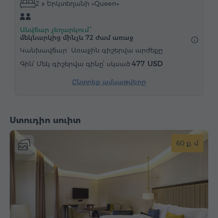
2 x Երկտեղանի «Queen»
Սրճեփ մեքենա
Էլեկտրական թեյնիկ
Մինիբար
Հիգիենայի պարագաներ
Անվճար չեղարկում՝
Սրբիչներ
Խալաթ
Հողաթափեր
մեկնարկից մինչև 72 ժամ առաջ
Վարսահարդարիչ
Ջեռուցում
Պահարան
Կանխավճար` Առաջին գիշերվա արժեքը
477 USD
Մեկ գիշերվա գինը՝ սկսած
Գրասեղան
Հյուրասենյակ
Բազկաթոռ
Աթոռ
Չհրկիզվող պահարան
Հեռախոս
Ընտրեք ամսաթվերը
Զարթուցիչ
"Զանգ-զարթուցիչ" ծառայություն
Արբանյակային հեռուստաալիքներ
Ստուդիո սուիտ
Գորգապատ հատակ
Թեյ/Սուրճ
Արդուկ և սեղան
60 ք. մ