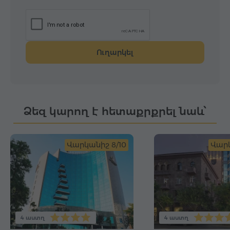
Ուղարկել
Ձեզ կարող է հետաքրքրել նաև՝
Վարկանիշ 8/10
Վարկ
4 աստղ
4 աստղ