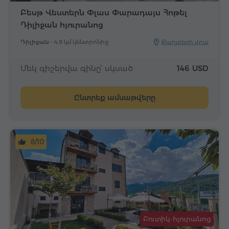
Բեսթ Վեստերն Փլաս Փարադայս Հոթել
Դիլիջան հյուրանոց
Դիլիջան -
4.9 կմ կենտրոնից
Քարտեզի վրա
Մեկ գիշերվա գինը՝ սկսած
146 USD
Ընտրեք ամսաթվերը
8/10
Բուտիկ-հյուրանոց