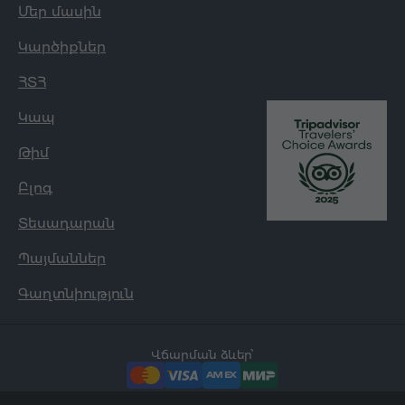
Մեր մասին
Կարծիքներ
ՀՏՀ
Կապ
Թիմ
Բլոգ
Տեսադարան
Պայմաններ
Գաղտնիություն
Վճարման ձևեր՝