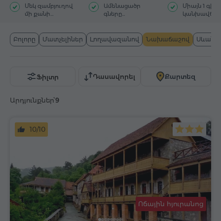
Մեկ զամբյուղով
Ամենացածր
Միայն 1 գիշ
մի քանի
գները
կանխավճա
հյուրանոց
Հայաստանում
Բոլորը
Մատչելիներ
Լողավազանով
Նախաճաշով
Սևան
Դասավորել
Քարտեզ
Ֆիլտր
Արդյունքներ՝
9
10/10
Ոճային հյուրանոց