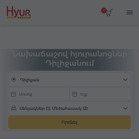
0
Ընտրել ամսաթվերը
Գլխավոր
Գիշերակաց
Հյուրանոց Հայաստանում
Դիլիջան
Նախաճաշով
Նախաճաշով հյուրանոցներ
Դիլիջանում
Դիլիջան
Սենյակներ (1), Մեծահասակ (2)
Որոնել