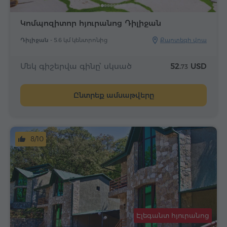
Կոմպոզիտոր հյուրանոց Դիլիջան
Դիլիջան -
5.6 կմ կենտրոնից
Քարտեզի վրա
Մեկ գիշերվա գինը՝ սկսած
52.
USD
73
Ընտրեք ամսաթվերը
8/10
Էլեգանտ հյուրանոց