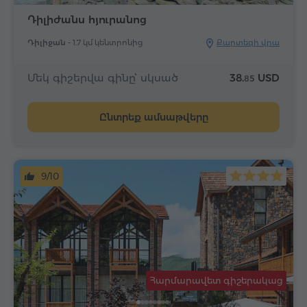
Դիլիժանս հյուրանոց
Դիլիջան -
1.7 կմ կենտրոնից
Քարտեզի վրա
Մեկ գիշերվա գինը՝ սկսած
38.
USD
85
Ընտրեք ամսաթվերը
9/10
Հարմարավետ գիշերակաց