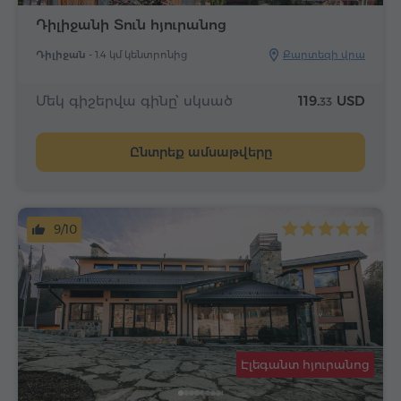
Դիլիջանի Տուն հյուրանոց
Դիլիջան -
1.4 կմ կենտրոնից
Քարտեզի վրա
Մեկ գիշերվա գինը՝ սկսած
119.
USD
33
Ընտրեք ամսաթվերը
9/10
Էլեգանտ հյուրանոց