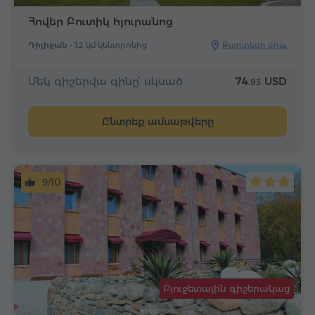
Հովեր Բուտիկ հյուրանոց
Դիլիջան -
1.2 կմ կենտրոնից
Քարտեզի վրա
Մեկ գիշերվա գինը՝ սկսած
74.
USD
93
Ընտրեք ամսաթվերը
9/10
Բյուջետային գիշերակաց