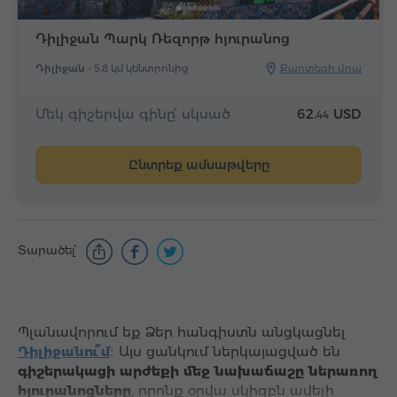
Դիլիջան Պարկ Ռեզորթ հյուրանոց
Դիլիջան -
5.8 կմ կենտրոնից
Քարտեզի վրա
Մեկ գիշերվա գինը՝ սկսած
62.
USD
44
Ընտրեք ամսաթվերը
Տարածել՝
Պլանավորում եք Ձեր հանգիստն անցկացնել
Դիլիջանու՞մ
։ Այս ցանկում ներկայացված են
գիշերակացի արժեքի մեջ նախաճաշը ներառող
հյուրանոցները
, որոնք օրվա սկիզբն ավելի