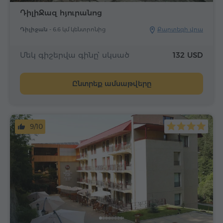
ԴիլիՋազ հյուրանոց
Դիլիջան -
6.6 կմ կենտրոնից
Քարտեզի վրա
Մեկ գիշերվա գինը՝ սկսած
132 USD
Ընտրեք ամսաթվերը
9/10