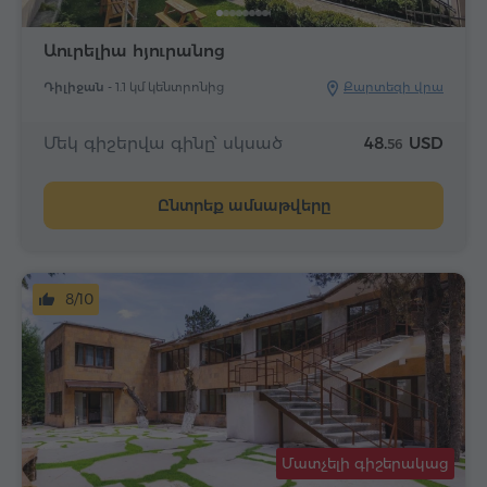
Աուրելիա հյուրանոց
Դիլիջան -
1.1 կմ կենտրոնից
Քարտեզի վրա
Մեկ գիշերվա գինը՝ սկսած
48.
USD
56
Ընտրեք ամսաթվերը
8/10
Մատչելի գիշերակաց