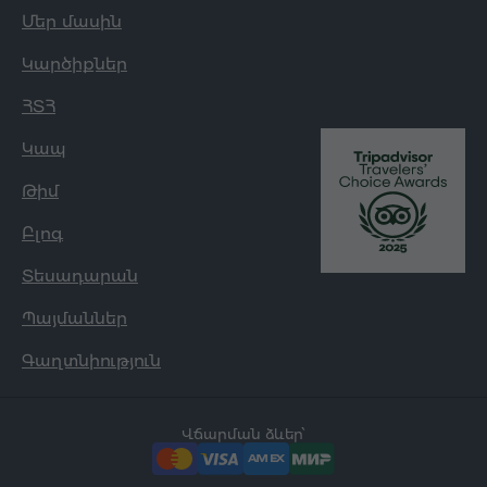
Մեր մասին
Կարծիքներ
ՀՏՀ
Կապ
Թիմ
Բլոգ
Տեսադարան
Պայմաններ
Գաղտնիություն
Վճարման ձևեր՝