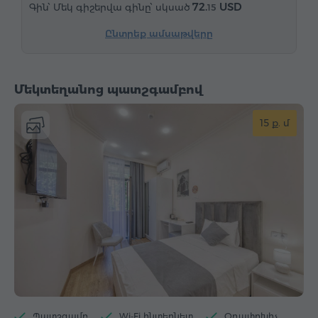
72.
USD
Մեկ գիշերվա գինը՝ սկսած
15
"Զանգ-զարթուցիչ" ծառայություն
Կաբելային հեռուստաալիքներ
Մանրահատակ
Ընտրեք ամսաթվերը
Արդուկ և սեղան (ըստ հարցման)
Մեկտեղանոց պատշգամբով
15 ք. մ
Պատշգամբ
Wi-Fi ինտերնետ
Օդափոխիչ