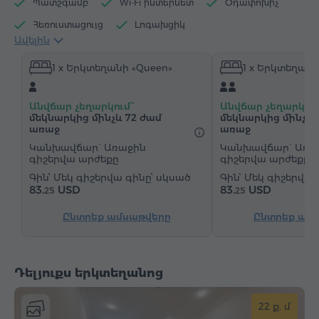
Պատշգամբ
Wi-Fi ինտերնետ
Օդափոխիչ
Հեռուստացույց
Լոգախցիկ
Ավելին
Էլեկտրական թեյնիկ
Մինիբար
1 x Երկտեղանի «Queen»
1 x Երկտեղանի
Հիգիենայի պարագաներ
Սրբիչներ
Հողաթափեր
Վարսահարդարիչ
Ջեռուցում
Անվճար չեղարկում՝
Անվճար չեղարկում
Պահարան
Գրասեղան
Աթոռ
մեկնարկից մինչև 72 ժամ
մեկնարկից մինչև 
առաջ
առաջ
Չհրկիզվող պահարան
Կանխավճար` Առաջին
Կանխավճար` Առա
"Զանգ-զարթուցիչ" ծառայություն
գիշերվա արժեքը
գիշերվա արժեքը
Մեկ գիշերվա գինը՝ սկսած
Մեկ գիշերվա 
Կաբելային հեռուստաալիքներ
Մանրահատակ
83.
USD
83.
USD
25
25
Արդուկ և սեղան (ըստ հարցման)
Ընտրեք ամսաթվերը
Ընտրեք ամ
Դելյուքս երկտեղանոց
22 ք. մ