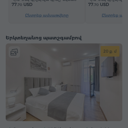
Կաբելային հեռուստաալիքներ
Մանրահատակ
77.
USD
77.
USD
70
70
Արդուկ և սեղան (ըստ հարցման)
Ընտրեք ամսաթվերը
Ընտրեք ամ
Երկտեղանոց պատշգամբով
20 ք. մ