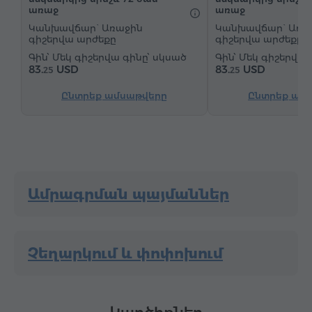
առաջ
առաջ
"Զանգ-զարթուցիչ" ծառայություն
Կանխավճար` Առաջին
Կանխավճար` Առա
Կաբելային հեռուստաալիքներ
Մանրահատակ
գիշերվա արժեքը
գիշերվա արժեքը
Մեկ գիշերվա գինը՝ սկսած
Մեկ գիշերվա 
Արդուկ և սեղան (ըստ հարցման)
83.
USD
83.
USD
25
25
Ընտրեք ամսաթվերը
Ընտրեք ամ
Ամրագրման պայմաններ
Չեղարկում և փոփոխում