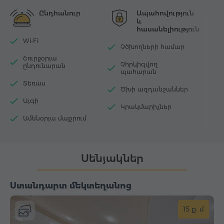
Ընդհանուր
Ապահովություն
և
հասանելիություն
Wi-Fi
Չծխողների համար
Շուրջօրյա
Չհրկիզվող
ընդունարան
պահարան
Տեռաս
Ծխի ազդանշաններ
Այգի
Կրակմարիչներ
Ամենօրյա մաքրում
Սենյակներ
Ստանդարտ մեկտեղանոց
15 ք. մ