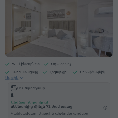
Wi-Fi ինտերնետ
Օդափոխիչ
Հեռուստացույց
Լոգախցիկ
Սրճեփ/Թեյնիկ
Ավելին
Էլեկտրական թեյնիկ
Մինիբար
1 x Մեկտեղանի
Հիգիենայի պարագաներ
Սրբիչներ
Հողաթափեր
Վարսահարդարիչ
Ջեռուցում
Անվճար չեղարկում՝
Պահարան
Գրասեղան
Աթոռ
մեկնարկից մինչև 72 ժամ առաջ
Չհրկիզվող պահարան
Կանխավճար` Առաջին գիշերվա արժեքը