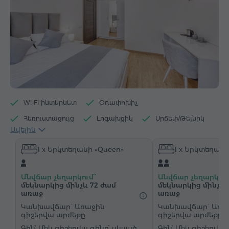
Wi-Fi ինտերնետ
Օդափոխիչ
Հեռուստացույց
Լոգախցիկ
Սրճեփ/Թեյնիկ
Ավելին
Էլեկտրական թեյնիկ
Մինիբար
1 x Երկտեղանի «Queen»
1 x Երկտեղանի
Հիգիենայի պարագաներ
Սրբիչներ
Հողաթափեր
Վարսահարդարիչ
Ջեռուցում
Անվճար չեղարկում՝
Անվճար չեղարկում
Պահարան
Գրասեղան
Աթոռ
մեկնարկից մինչև 72 ժամ
մեկնարկից մինչև 
առաջ
առաջ
Չհրկիզվող պահարան
Կանխավճար` Առաջին
Կանխավճար` Առա
"Զանգ-զարթուցիչ" ծառայություն
գիշերվա արժեքը
գիշերվա արժեքը
Մեկ գիշերվա գինը՝ սկսած
Մեկ գիշերվա 