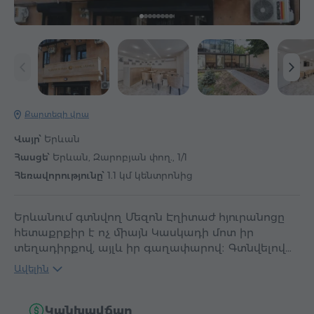
Քարտեզի վրա
Վայր՝
Երևան
Հասցե՝
Երևան, Զարոբյան փող., 1/1
Հեռավորությունը՝
1.1 կմ կենտրոնից
Երևանում գտնվող Մեզոն Էղիտաժ հյուրանոցը
հետաքրքիր է ոչ միայն Կասկադի մոտ իր
տեղադիրքով, այլև իր գաղափարով։ Գտնվելով…
Ավելին
Կանխավճար