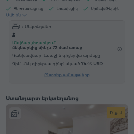
Հեռուստացույց
Լոգախցիկ
Սրճեփ/Թեյնիկ
Ավելին
Էլեկտրական թեյնիկ
Մինիբար
1 x Մեկտեղանի
Հիգիենայի պարագաներ
Սրբիչներ
Հողաթափեր
Վարսահարդարիչ
Ջեռուցում
Անվճար չեղարկում՝
Պահարան
Գրասեղան
Սեղան
Աթոռ
մեկնարկից մինչև 72 ժամ առաջ
Չհրկիզվող պահարան
Կանխավճար` Առաջին գիշերվա արժեքը
74.
USD
Մեկ գիշերվա գինը՝ սկսած
93
"Զանգ-զարթուցիչ" ծառայություն
Կաբելային հեռուստաալիքներ
Մանրահատակ
Ընտրեք ամսաթվերը
Արդուկ և սեղան (ըստ հարցման)
Ստանդարտ երկտեղանոց
17 ք. մ