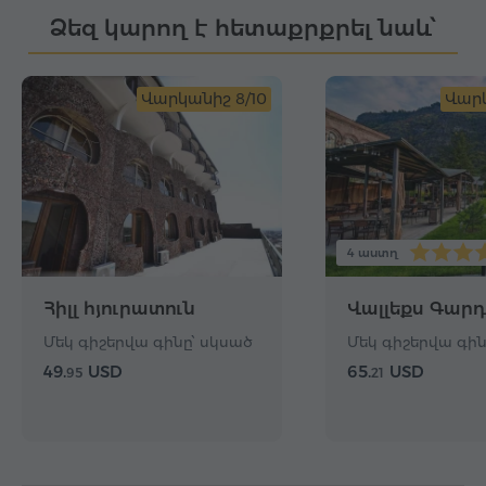
Ձեզ կարող է հետաքրքրել նաև՝
Վարկանիշ 8/10
Վարկ
4 աստղ
Հիլլ հյուրատուն
Վալլեքս Գարդ
Մեկ գիշերվա գինը՝ սկսած
Մեկ գիշերվա գին
49.
USD
65.
USD
95
21