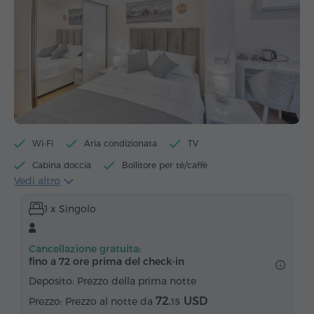
Wi-Fi
Aria condizionata
TV
Cabina doccia
Bollitore per tè/caffè
Vedi altro
Bollitore elettrico
Minibar
Articoli da toeletta
1 x Singolo
Asciugamani
Pantofole
Asciugacapelli
Riscaldamento
Armadio/Guardaroba
Scrivania
Cancellazione gratuita:
Sedia
Cassaforte
Servizio sveglia
fino a 72 ore prima del check‑in
Canali via cavo
Pavimenti in parquet
Deposito: Prezzo della prima notte
Ferro da stiro con asse (su richiesta)
72.
USD
Prezzo al notte da
15