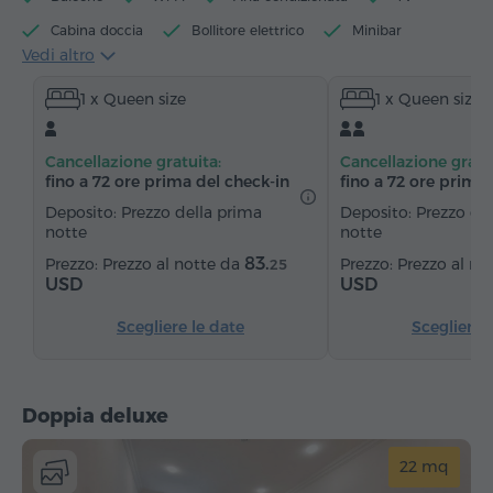
Cabina doccia
Bollitore elettrico
Minibar
Vedi altro
Articoli da toeletta
Asciugamani
Pantofole
1 x Queen size
1 x Queen size
Asciugacapelli
Riscaldamento
Armadio/Guardaroba
Scrivania
Sedia
Cancellazione gratuita:
Cancellazione gratu
Cassaforte
Servizio sveglia
Canali via cavo
fino a 72 ore prima del check‑in
fino a 72 ore prima 
Pavimenti in parquet
Deposito: Prezzo della prima
Deposito: Prezzo de
notte
notte
Ferro da stiro con asse (su richiesta)
83.
Prezzo al notte da
Prezzo al no
25
USD
USD
Scegliere le date
Scegliere 
Doppia deluxe
22 mq