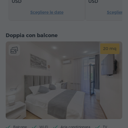
USD
USD
Scegliere le date
Scegliere 
Doppia con balcone
20 mq
Balcone
Wi-Fi
Aria condizionata
TV