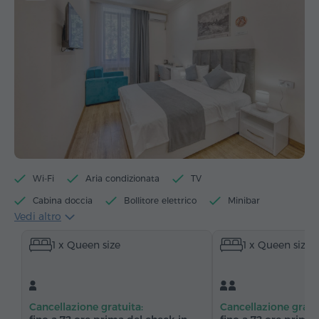
Wi-Fi
Aria condizionata
TV
Cabina doccia
Bollitore elettrico
Minibar
Vedi altro
Articoli da toeletta
Asciugamani
Pantofole
1 x Queen size
1 x Queen size
Asciugacapelli
Riscaldamento
Armadio/Guardaroba
Scrivania
Divano
Sedia
Cassaforte
Servizio sveglia
Cancellazione gratuita:
Cancellazione gratu
Canali via cavo
Pavimenti in parquet