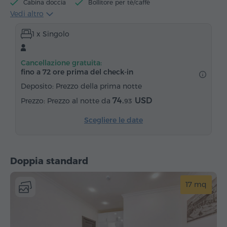
Cabina doccia
Bollitore per tè/caffè
Vedi altro
Bollitore elettrico
Minibar
Articoli da toeletta
1 x Singolo
Asciugamani
Pantofole
Asciugacapelli
Riscaldamento
Armadio/Guardaroba
Scrivania
Cancellazione gratuita:
Tavolo
Sedia
Cassaforte
Servizio sveglia
fino a 72 ore prima del check‑in
Canali via cavo
Pavimenti in parquet
Deposito: Prezzo della prima notte
Ferro da stiro con asse (su richiesta)
74.
USD
Prezzo al notte da
93
Scegliere le date
Doppia standard
17 mq