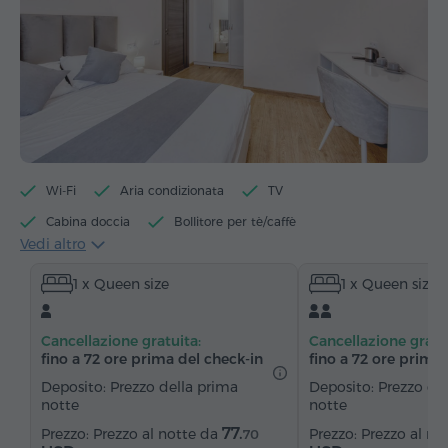
Wi-Fi
Aria condizionata
TV
Cabina doccia
Bollitore per tè/caffè
Vedi altro
Bollitore elettrico
Minibar
Articoli da toeletta
1 x Queen size
1 x Queen size
Asciugamani
Pantofole
Asciugacapelli
Riscaldamento
Armadio/Guardaroba
Scrivania
Cancellazione gratuita:
Cancellazione gratu
Sedia
Cassaforte
Servizio sveglia
fino a 72 ore prima del check‑in
fino a 72 ore prima 
Canali via cavo
Pavimenti in parquet
Deposito: Prezzo della prima
Deposito: Prezzo de
notte
notte
Ferro da stiro con asse (su richiesta)
77.
Prezzo al notte da
Prezzo al no
70