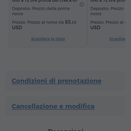
fino a 72 ore prima del check‑in
fino a 72 ore prima 
Ferro da stiro con asse (su richiesta)
Deposito: Prezzo della prima
Deposito: Prezzo de
notte
notte
83.
Prezzo al notte da
Prezzo al no
25
USD
USD
Scegliere le date
Scegliere 
Condizioni di prenotazione
Cancellazione e modifica