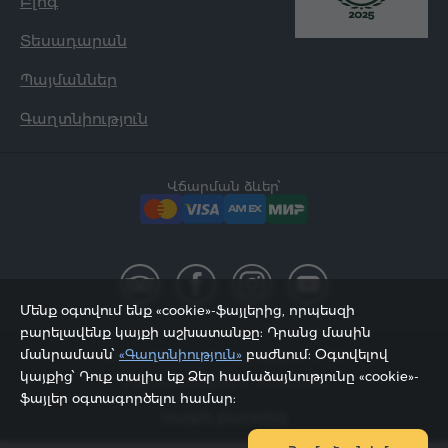
Բլոգ
Տեսադարան
Պայմաններ
Գաղտնիություն
Վճարման ձևեր՝
Մենք օգտվում ենք «cookie»-ֆայլերից, որպեսզի
բարելավենք կայքի աշխատանքը: Դրանց մասին
մանրամասն՝
«Գաղտնիություն»
բաժնում: Օգտվելով
2002 - 2026, © «Հյուր Սերվիս» ՍՊԸ;
կայքից՝ Դուք տալիս եք Ձեր համաձայնությունը «cookie»-
Էջը թարմացվել է 06.08.2026
ֆայլեր օգտագործելու համար:
Կայքի քարտեզ