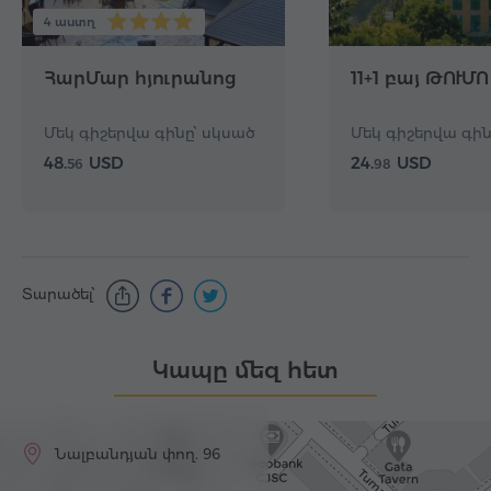
4 աստղ
ՀարՄար հյուրանոց
11+1 բայ ԹՈՒՄՈ
Մեկ գիշերվա գինը՝ սկսած
Մեկ գիշերվա գին
48.
USD
24.
USD
56
98
Տարածել՝
Կապը մեզ հետ
Նալբանդյան փող. 96