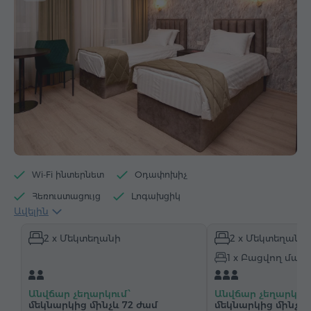
Wi-Fi ինտերնետ
Օդափոխիչ
Հեռուստացույց
Լոգախցիկ
Ավելին
Էլեկտրական թեյնիկ
Հիգիենայի պարագաներ
2 x Մեկտեղանի
2 x Մեկտեղանի
Սրբիչներ
Հողաթափեր
Վարսահարդարիչ
1 x Բացվող մահ
Ջեռուցում
Պահարան
Գրասեղան
Սեղան
Աթոռ
Հեռախոս
Անվճար չեղարկում՝
Անվճար չեղարկում
Կաբելային հեռուստաալիքներ
Մանրահատակ
մեկնարկից մինչև 72 ժամ
մեկնարկից մինչև 