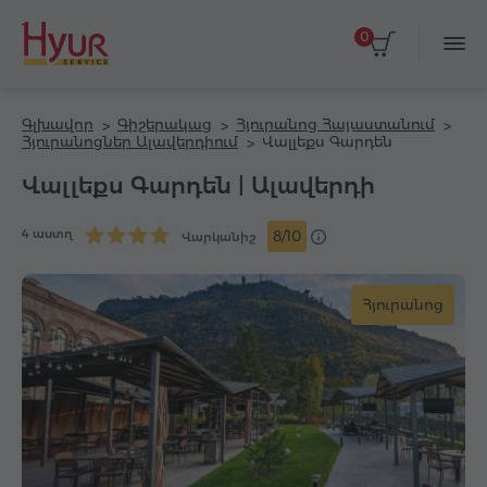
0
Գլխավոր
Գիշերակաց
Հյուրանոց Հայաստանում
Հյուրանոցներ Ալավերդիում
Վալլեքս Գարդեն
Վալլեքս Գարդեն | Ալավերդի
4 աստղ
8/10
Վարկանիշ
Հյուրանոց