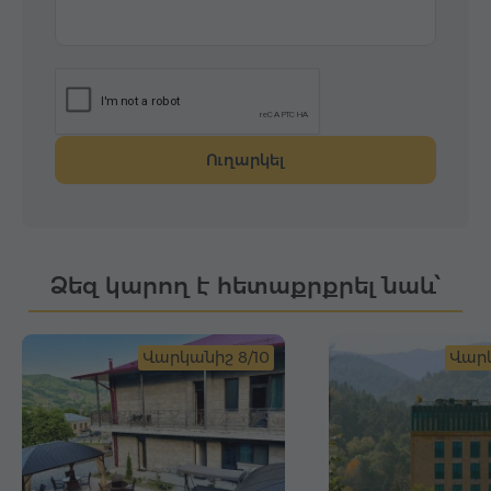
Ուղարկել
Ձեզ կարող է հետաքրքրել նաև՝
Վարկանիշ 8/10
Վարկ