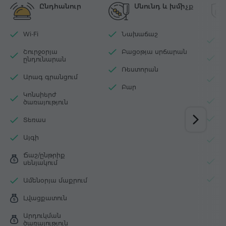
Ընդհանուր
Սնունդ և խմիչք
Wi-Fi
Նախաճաշ
Կ
Շուրջօրյա
Բացօթյա սրճարան
Չ
ընդունարան
Ռեստորան
Ա
Արագ գրանցում
հ
Բար
Կոնսիերժ
Ո
ծառայություն
Ա
Տեռաս
Չ
Այգի
պ
Ճաշ/ընթրիք
Ծ
սենյակում
Կ
Ամենօրյա մաքրում
Լվացքատուն
Արդուկման
ծառայություն