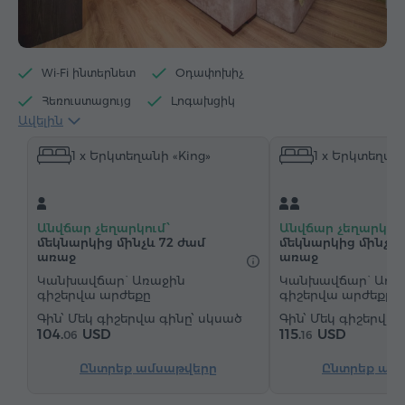
Wi-Fi ինտերնետ
Օդափոխիչ
Հեռուստացույց
Լոգախցիկ
Ավելին
Էլեկտրական թեյնիկ
Հիգիենայի պարագաներ
1 x Երկտեղանի «King»
1 x Երկտեղանի
Սրբիչներ
Հողաթափեր
Վարսահարդարիչ
Ջեռուցում
Պահարան
Գրասեղան
Հյուրասենյակ
Սեղան
Աթոռ
Անվճար չեղարկում՝
Անվճար չեղարկում
Չհրկիզվող պահարան
Հեռախոս
մեկնարկից մինչև 72 ժամ
մեկնարկից մինչև 
առաջ
առաջ
Կաբելային հեռուստաալիքներ
Մանրահատակ
Կանխավճար` Առաջին
Կանխավճար` Առա
գիշերվա արժեքը
գիշերվա արժեքը
Սառնարան
Շշալցված ջուր
Թեյ/Սուրճ
Մեկ գիշերվա գինը՝ սկսած
Մեկ գիշերվա 
104.
USD
115.
USD
06
16
Ընտրեք ամսաթվերը
Ընտրեք ամ