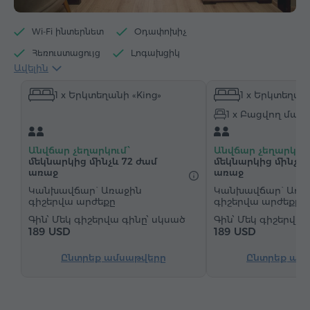
Wi-Fi ինտերնետ
Օդափոխիչ
Հեռուստացույց
Լոգախցիկ
Ավելին
Էլեկտրական թեյնիկ
Հիգիենայի պարագաներ
1 x Երկտեղանի «King»
1 x Երկտեղանի
Սրբիչներ
Խալաթ
Հողաթափեր
1 x Բացվող մահ
Վարսահարդարիչ
Ջեռուցում
Պահարան
Գրասեղան
Հյուրասենյակ
Սեղան
Անվճար չեղարկում՝
Անվճար չեղարկում
Բազմոց
Աթոռ
Չհրկիզվող պահարան
մեկնարկից մինչև 72 ժամ
մեկնարկից մինչև 
առաջ
առաջ
Հեռախոս
Կաբելային հեռուստաալիքներ
Կանխավճար` Առաջին
Կանխավճար` Առա
գիշերվա արժեքը
գիշերվա արժեքը
Մանրահատակ
Սառնարան
Մեկ գիշերվա գինը՝ սկսած
Մեկ գիշերվա 
Շշալցված ջուր
Թեյ/Սուրճ
189 USD
189 USD
Ընտրեք ամսաթվերը
Ընտրեք ամ