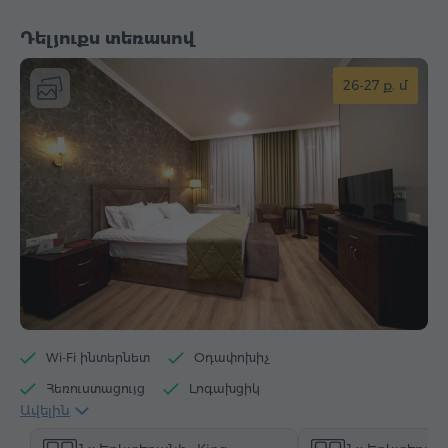
Դելյուքս տեռասով
26-27 ք. մ
Wi-Fi ինտերնետ
Օդափոխիչ
Հեռուստացույց
Լոգախցիկ
Ավելին
Էլեկտրական թեյնիկ
Հիգիենայի պարագաներ