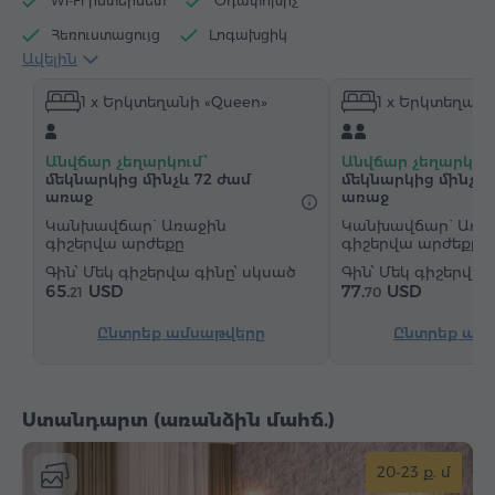
Wi-Fi ինտերնետ
Օդափոխիչ
Հեռուստացույց
Լոգախցիկ
Ավելին
Էլեկտրական թեյնիկ
Հիգիենայի պարագաներ
1 x Երկտեղանի «Queen»
1 x Երկտեղանի
Սրբիչներ
Հողաթափեր
Վարսահարդարիչ
Ջեռուցում
Պահարան
Գրասեղան
Անվճար չեղարկում՝
Անվճար չեղարկում
Սեղան
Աթոռ
Հեռախոս
մեկնարկից մինչև 72 ժամ
մեկնարկից մինչև 
առաջ
առաջ
Կաբելային հեռուստաալիքներ
Մանրահատակ
Կանխավճար` Առաջին
Կանխավճար` Առա
Սառնարան
Շշալցված ջուր
Թեյ/Սուրճ
գիշերվա արժեքը
գիշերվա արժեքը
Մեկ գիշերվա գինը՝ սկսած
Մեկ գիշերվա 
65.
USD
77.
USD
21
70
Ընտրեք ամսաթվերը
Ընտրեք ամ
Ստանդարտ (առանձին մահճ.)
20-23 ք. մ