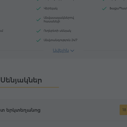
Վերելակ
Ֆաքս/Պատ
Անվասայլակներով
հասանելի
ւմ
Ուղեբեռի սենյակ
Անվտանգություն 24/7
Ավելին
Սենյակներ
տ երկտեղանոց
18