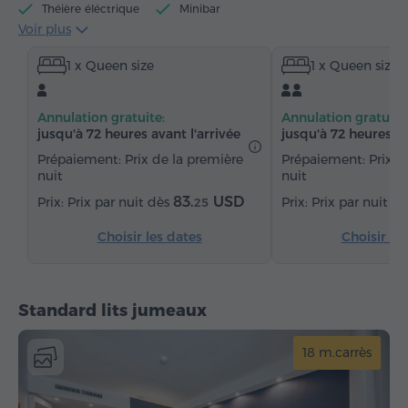
Théière éléctrique
Minibar
Voir plus
Articles de toilette gratuits
Serviettes
1 x Queen size
1 x Queen size
Chaussons (sur demande)
Sèche-cheveux
Chauffage
Armoire
Bureau
Chaise
Annulation gratuite:
Annulation gratuite
Coffre-fort
Téléphone
Réveil
jusqu'à 72 heures avant l'arrivée
jusqu'à 72 heures av
Service de réveil
Chaînes satellite
Moquette
Prépaiement: Prix de la première
Prépaiement: Prix d
nuit
nuit
Eau embouteillée
Thé/Café
83.
USD
Prix par nuit dès
Prix par nuit d
25
Fer à repasser avec planche
Choisir les dates
Choisir le
Standard lits jumeaux
18 m.carrès