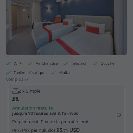
Wi-Fi
Air climatisé
Télévision
Douche
Théière éléctrique
Minibar
Voir plus
Articles de toilette gratuits
Serviettes
2 x Simple
Chaussons (sur demande)
Sèche-cheveux
Chauffage
Armoire
Bureau
Chaise
Annulation gratuite:
Coffre-fort
Téléphone
Réveil
jusqu'à 72 heures avant l'arrivée
Service de réveil
Chaînes satellite
Moquette
Prépaiement: Prix de la première nuit
Eau embouteillée
Thé/Café
95.
USD
Prix par nuit dès
74