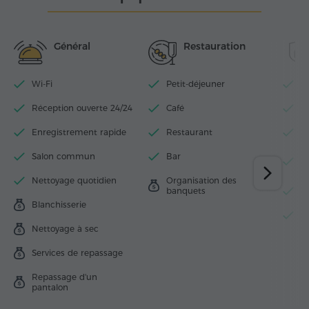
Général
Restauration
Wi-Fi
Petit-déjeuner
P
Réception ouverte 24/24
Café
N
Enregistrement rapide
Restaurant
A
Salon commun
Bar
Ac
r
Nettoyage quotidien
Organisation des
banquets
B
Blanchisserie
S
Nettoyage à sec
Services de repassage
Repassage d'un
pantalon