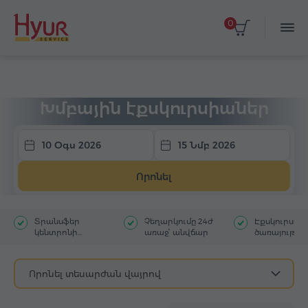
0
Գլխավոր
Տուրեր
Խմբային էքսկուրսիա
Խմբային էքսկուրսիաներ
10 Օգս 2026
15 Նմբ 2026
Որոնել
Տրանսֆեր
Չեղարկումը 24ժ
Էքսկուրսա
կենտրոնի
առաջ՝ անվճար
ծառայությու
հյուրանոցից
մեկնակետ
Որոնել տեսարժան վայրով