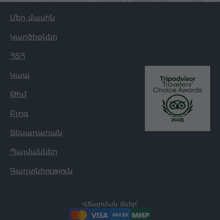
Մեր մասին
Կարծիքներ
ՀՏՀ
Կապ
Թիմ
Բլոգ
Տեսադարան
Պայմաններ
Գաղտնիություն
Վճարման ձևեր՝