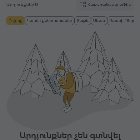
Արդյունքներ՝
0
Շաբաթական գրաֆիկ
Բոլորը
Կարճ էքսկուրսիաներ
Տաթև
Սևան
Գառնի, Գեղար
Արդյունքներ չեն գտնվել