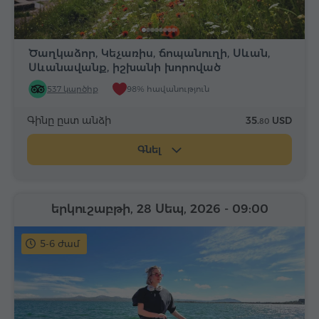
Ծաղկաձոր, Կեչառիս, ճոպանուղի, Սևան,
Սևանավանք, իշխանի խորոված
537 կարծիք
98% հավանություն
Գինը ըստ անձի
35.
USD
80
Գնել
երկուշաբթի, 28 Սեպ, 2026
- 09:00
5-6 ժամ