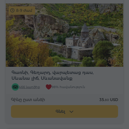
8-9 ժամ
Գառնի, Գեղարդ, վարպետաց դաս,
Սևանա լիճ, Սևանավանք
466 կարծիք
98% հավանություն
Գինը ըստ անձի
35.
USD
80
Գնել