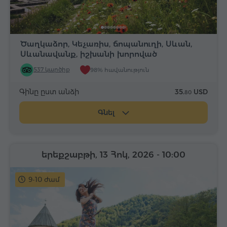
Ծաղկաձոր, Կեչառիս, ճոպանուղի, Սևան,
Սևանավանք, իշխանի խորոված
537 կարծիք
98% հավանություն
Գինը ըստ անձի
35.
USD
80
Գնել
երեքշաբթի, 13 Հոկ, 2026
- 10:00
9-10 ժամ