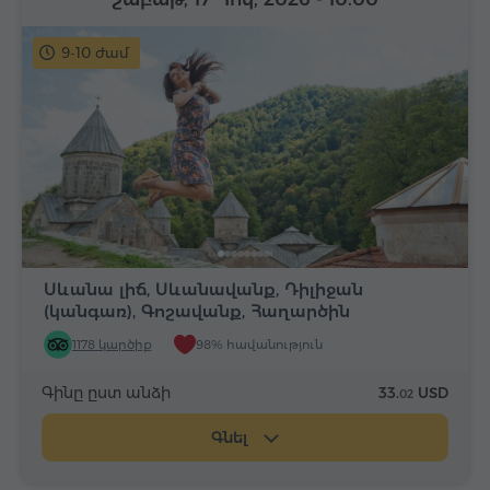
9-10 ժամ
Սևանա լիճ, Սևանավանք, Դիլիջան
(կանգառ), Գոշավանք, Հաղարծին
1178 կարծիք
98% հավանություն
Գինը ըստ անձի
33.
USD
02
Գնել