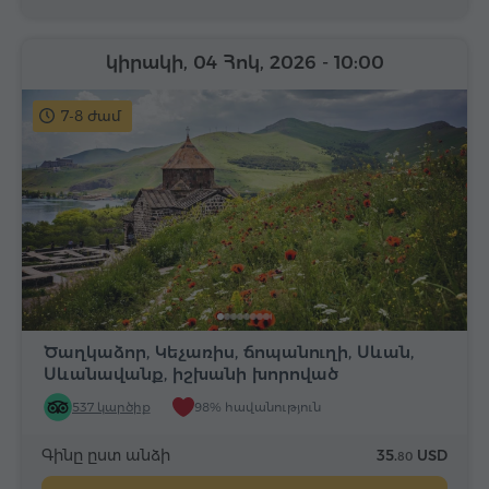
կիրակի, 04 Հոկ, 2026
- 10:00
7-8 ժամ
Ծաղկաձոր, Կեչառիս, ճոպանուղի, Սևան,
Սևանավանք, իշխանի խորոված
537 կարծիք
98% հավանություն
Գինը ըստ անձի
35.
USD
80