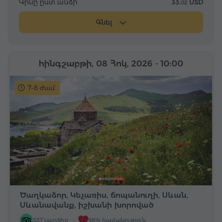
Գինը ըստ անձի
33.
USD
02
Գնել
հինգշաբթի, 08 Հոկ, 2026
- 10:00
7-8 ժամ
Ծաղկաձոր, Կեչառիս, ճոպանուղի, Սևան,
Սևանավանք, իշխանի խորոված
537 կարծիք
98% հավանություն