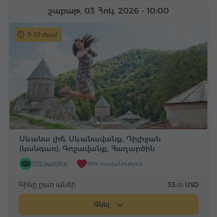
շաբաթ, 03 Հոկ, 2026
- 10:00
9-10 ժամ
Սևանա լիճ, Սևանավանք, Դիլիջան
(կանգառ), Գոշավանք, Հաղարծին
1178 կարծիք
98% հավանություն
Գինը ըստ անձի
33.
USD
02
Գնել