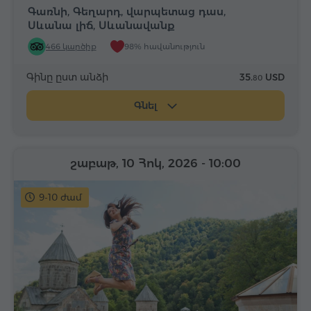
Գառնի, Գեղարդ, վարպետաց դաս,
Սևանա լիճ, Սևանավանք
466 կարծիք
98% հավանություն
Գինը ըստ անձի
35.
USD
80
Գնել
շաբաթ, 10 Հոկ, 2026
- 10:00
9-10 ժամ