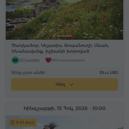
Ծաղկաձոր, Կեչառիս, ճոպանուղի, Սևան,
Սևանավանք, իշխանի խորոված
537 կարծիք
98% հավանություն
Գինը ըստ անձի
35.
USD
80
Գնել
հինգշաբթի, 15 Հոկ, 2026
- 10:00
9-10 ժամ