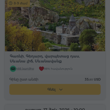
8-9 ժամ
Գառնի, Գեղարդ, վարպետաց դաս,
Սևանա լիճ, Սևանավանք
466 կարծիք
98% հավանություն
Գինը ըստ անձի
35.
USD
80
Գնել
շաբաթ, 17 Հոկ, 2026
- 10:00