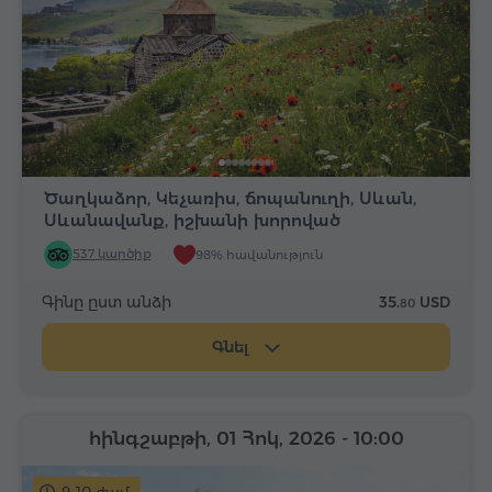
Ծաղկաձոր, Կեչառիս, ճոպանուղի, Սևան,
Սևանավանք, իշխանի խորոված
537 կարծիք
98% հավանություն
Գինը ըստ անձի
35.
USD
80
Գնել
հինգշաբթի, 01 Հոկ, 2026
- 10:00