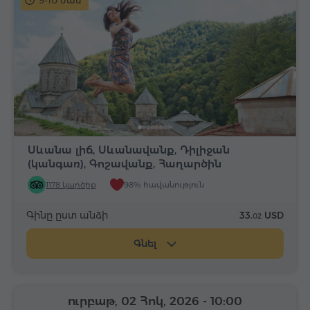
9-10 ժամ
Սևանա լիճ, Սևանավանք, Դիլիջան
(կանգառ), Գոշավանք, Հաղարծին
1178 կարծիք
98% հավանություն
Գինը ըստ անձի
33.
USD
02
Գնել
ուրբաթ, 02 Հոկ, 2026
- 10:00