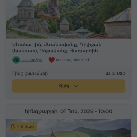
Սևանա լիճ, Սևանավանք, Դիլիջան
(կանգառ), Գոշավանք, Հաղարծին
1178 կարծիք
98% հավանություն
Գինը ըստ անձի
33.
USD
02
Գնել
հինգշաբթի, 01 Հոկ, 2026
- 10:00
7-8 ժամ