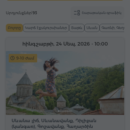
Արդյունքներ՝
93
Շաբաթական գրաֆիկ
Բոլորը
Կարճ էքսկուրսիաներ
Տաթև
Սևան
Գառնի, Գեղար
հինգշաբթի, 24 Սեպ, 2026
- 10:00
9-10 ժամ
Սևանա լիճ, Սևանավանք, Դիլիջան
(կանգառ), Գոշավանք, Հաղարծին