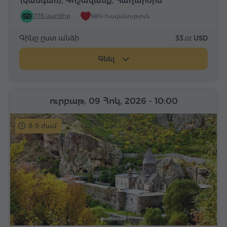
(կանգառ), Գոշավանք, Հաղարծին
1178 կարծիք
98% հավանություն
Գինը ըստ անձի
33.
USD
02
Գնել
ուրբաթ, 09 Հոկ, 2026
- 10:00
8-9 ժամ