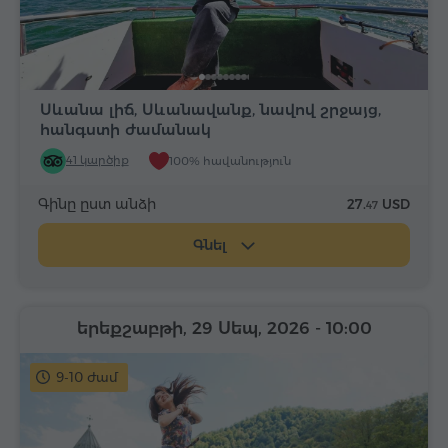
Սևանա լիճ, Սևանավանք, նավով շրջայց,
հանգստի ժամանակ
41 կարծիք
100% հավանություն
Գինը ըստ անձի
27.
USD
47
Գնել
երեքշաբթի, 29 Սեպ, 2026
- 10:00
9-10 ժամ