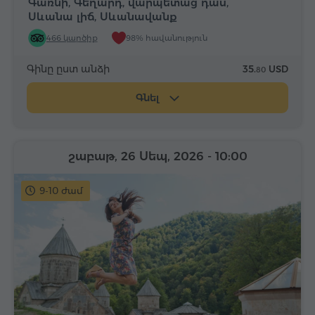
Գառնի, Գեղարդ, վարպետաց դաս,
Սևանա լիճ, Սևանավանք
466 կարծիք
98% հավանություն
Գինը ըստ անձի
35.
USD
80
Գնել
շաբաթ, 26 Սեպ, 2026
- 10:00
9-10 ժամ