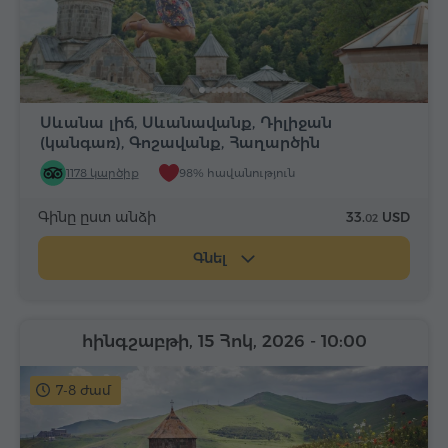
Սևանա լիճ, Սևանավանք, Դիլիջան
(կանգառ), Գոշավանք, Հաղարծին
1178 կարծիք
98% հավանություն
Գինը ըստ անձի
33.
USD
02
Գնել
հինգշաբթի, 15 Հոկ, 2026
- 10:00
7-8 ժամ