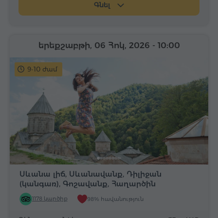
Գնել
երեքշաբթի, 06 Հոկ, 2026
- 10:00
9-10 ժամ
Սևանա լիճ, Սևանավանք, Դիլիջան
(կանգառ), Գոշավանք, Հաղարծին
1178 կարծիք
98% հավանություն