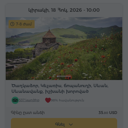
կիրակի, 18 Հոկ, 2026
- 10:00
7-8 ժամ
Ծաղկաձոր, Կեչառիս, ճոպանուղի, Սևան,
Սևանավանք, իշխանի խորոված
537 կարծիք
98% հավանություն
Գինը ըստ անձի
35.
USD
80
Գնել