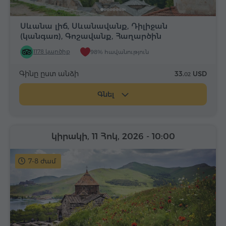
Սևանա լիճ, Սևանավանք, Դիլիջան
(կանգառ), Գոշավանք, Հաղարծին
1178 կարծիք
98% հավանություն
Գինը ըստ անձի
33.
USD
02
Գնել
կիրակի, 11 Հոկ, 2026
- 10:00
7-8 ժամ