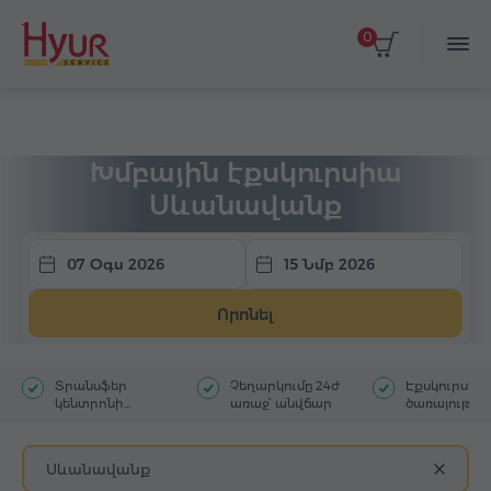
0
Գլխավոր
Տուրեր
Խմբային էքսկուրսիա
Խմբային էքսկուրսիա
Սևանավանք
07 Օգս 2026
15 Նմբ 2026
Որոնել
Տրանսֆեր
Չեղարկումը 24ժ
Էքսկուրսա
կենտրոնի
առաջ՝ անվճար
ծառայությու
հյուրանոցից
մեկնակետ
Սևանավանք