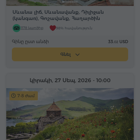
Սևանա լիճ, Սևանավանք, Դիլիջան
(կանգառ), Գոշավանք, Հաղարծին
1178 կարծիք
98% հավանություն
Գինը ըստ անձի
33.
USD
02
Գնել
կիրակի, 27 Սեպ, 2026
- 10:00
7-8 ժամ