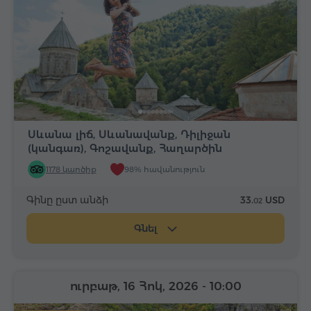
Սևանա լիճ, Սևանավանք, Դիլիջան
(կանգառ), Գոշավանք, Հաղարծին
1178 կարծիք
98% հավանություն
Գինը ըստ անձի
33.
USD
02
Գնել
ուրբաթ, 16 Հոկ, 2026
- 10:00