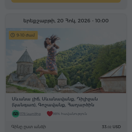
երեքշաբթի, 20 Հոկ, 2026
- 10:00
9-10 ժամ
Սևանա լիճ, Սևանավանք, Դիլիջան
(կանգառ), Գոշավանք, Հաղարծին
1178 կարծիք
98% հավանություն
Գինը ըստ անձի
33.
USD
02