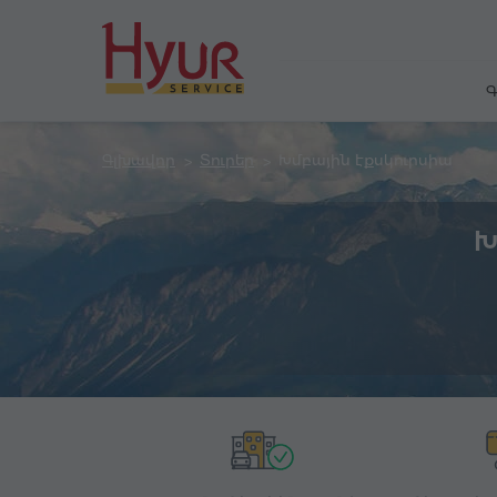
Գ
Գլխավոր
Տուրեր
Խմբային էքսկուրսիա
Խ