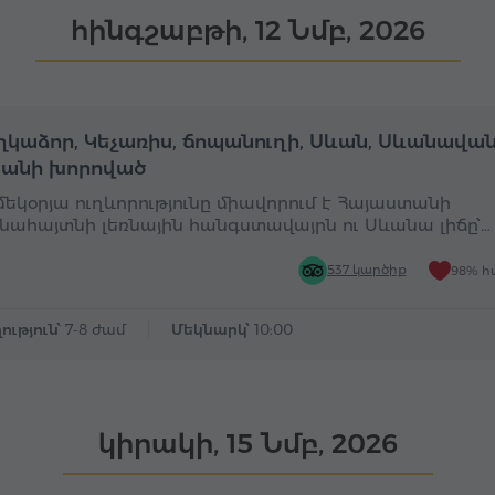
հինգշաբթի, 12 Նմբ, 2026
Ամբողջօրյա
Ա
կաձոր, Կեչառիս, ճոպանուղի, Սևան, Սևանավան
անի խորոված
 մեկօրյա ուղևորությունը միավորում է Հայաստանի
նահայտնի լեռնային հանգստավայրն ու Սևանա լիճը՝…
537 կարծիք
98% հ
ություն՝
7-8 ժամ
Մեկնարկ՝
10:00
կիրակի, 15 Նմբ, 2026