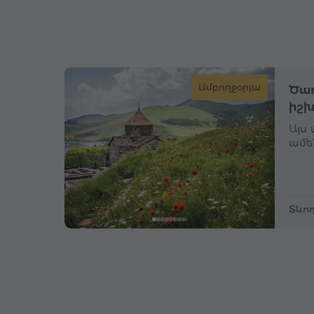
Ամբողջօրյա
Ծաղ
իշխ
Այս
ամե
Տևող