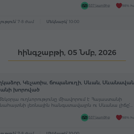
537 կարծիք
98% հ
ություն՝
7-8 ժամ
Մեկնարկ՝
10:00
հինգշաբթի, 05 Նմբ, 2026
Ամբողջօրյա
Ա
կաձոր, Կեչառիս, ճոպանուղի, Սևան, Սևանավան
անի խորոված
 մեկօրյա ուղևորությունը միավորում է Հայաստանի
նահայտնի լեռնային հանգստավայրն ու Սևանա լիճը՝…
537 կարծիք
98% հ
ություն՝
7-8 ժամ
Մեկնարկ՝
10:00