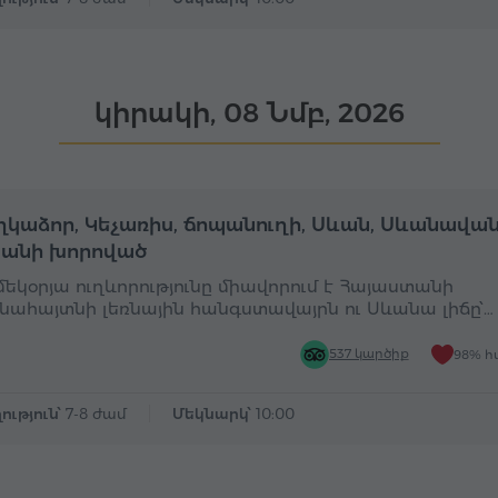
կիրակի, 08 Նմբ, 2026
Ամբողջօրյա
Ա
կաձոր, Կեչառիս, ճոպանուղի, Սևան, Սևանավան
անի խորոված
 մեկօրյա ուղևորությունը միավորում է Հայաստանի
նահայտնի լեռնային հանգստավայրն ու Սևանա լիճը՝…
537 կարծիք
98% հ
ություն՝
7-8 ժամ
Մեկնարկ՝
10:00