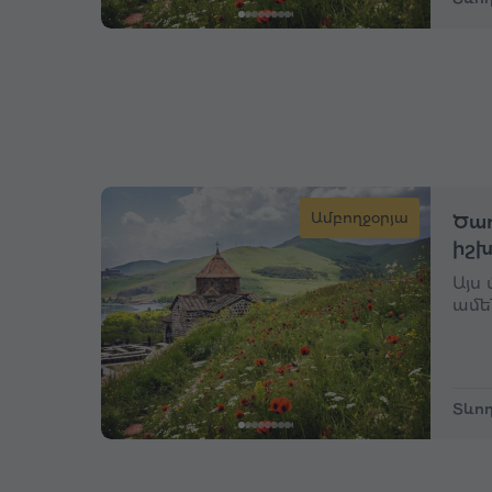
Ամբողջօրյա
Ծաղ
իշխ
Այս
ամե
Տևող