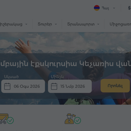
Հայ
$
իշերակաց
Տուրեր
Տրանսպորտ
Միջոցառո
մբային էքսկուրսիա Կեչառիս վա
Սկսած
Մինչև
Որոնել
06 Օգս 2026
15 Նմբ 2026