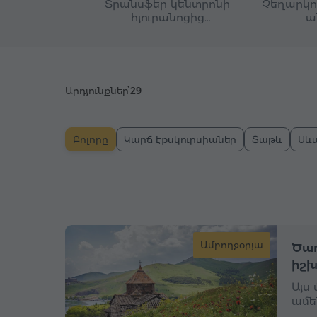
Տրանսֆեր կենտրոնի
Չեղարկու
հյուրանոցից
ա
մեկնակետ
Արդյունքներ՝
29
Բոլորը
Կարճ էքսկուրսիաներ
Տաթև
Սև
Ամբողջօրյա
Ծաղ
իշխ
Այս
ամե