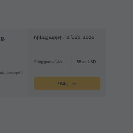
մբողջօրյա
հինգշաբթի, 12 Նմբ, 2026
Ամբողջօրյա
ք,
35.
USD
Գինը ըստ անձի
80
ավանություն
Գնել