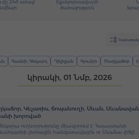
մը 24ժ առաջ՝
Էքսկուրսավարի
նվճար
ծառայություն
երա
Շաբաթակ
ան
Գառնի, Գեղարդ
Դիլիջան
Գյումրի
Ծաղկաձոր
կիրակի, 01 Նմբ, 2026
Ամբողջօրյա
Ա
կաձոր, Կեչառիս, ճոպանուղի, Սևան, Սևանավան
անի խորոված
 մեկօրյա ուղևորությունը միավորում է Հայաստանի
նահայտնի լեռնային հանգստավայրն ու Սևանա լիճը՝…