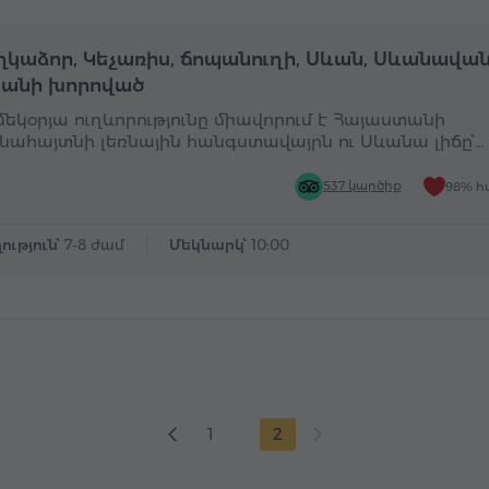
Ամբողջօրյա
Ա
կաձոր, Կեչառիս, ճոպանուղի, Սևան, Սևանավան
անի խորոված
 մեկօրյա ուղևորությունը միավորում է Հայաստանի
նահայտնի լեռնային հանգստավայրն ու Սևանա լիճը՝…
537 կարծիք
98% հ
ություն՝
7-8 ժամ
Մեկնարկ՝
10:00
1
2