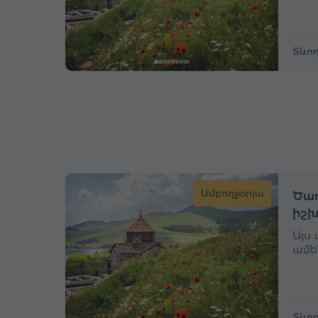
Տևող
Ամբողջօրյա
Ծաղ
իշխ
Այս
ամե
Տևող