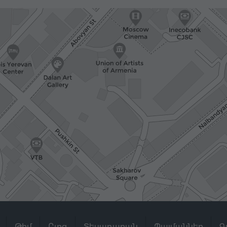
Թիմ
Բլոգ
Տեսադարան
Պայմաններ
Գ