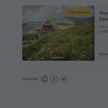
Ամբողջօրյա
Ծաղ
իշխ
Այս
ամե
Տևող
Տարածել՝