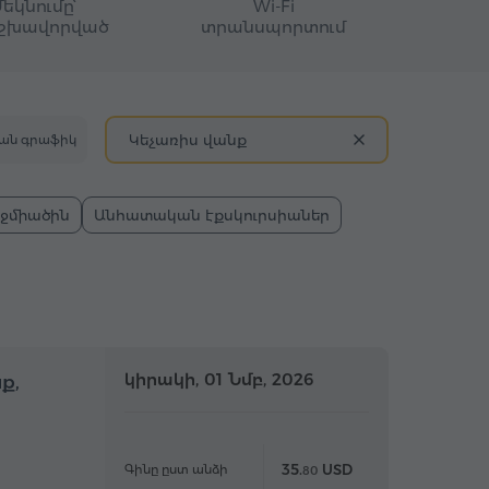
Մեկնումը՝
Wi-Fi
շխավորված
տրանսպորտում
Կեչառիս վանք
ան գրաֆիկ
Էջմիածին
Անհատական էքսկուրսիաներ
մբողջօրյա
կիրակի, 01 Նմբ, 2026
Ամբողջօրյա
ք,
35.
USD
Գինը ըստ անձի
80