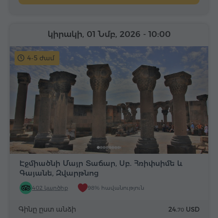
կիրակի, 01 Նմբ, 2026
- 10:00
4-5 ժամ
Էջմիածնի Մայր Տաճար, Սբ. Հռիփսիմե և
Գայանե, Զվարթնոց
402 կարծիք
98% հավանություն
Գինը ըստ անձի
24.
USD
70