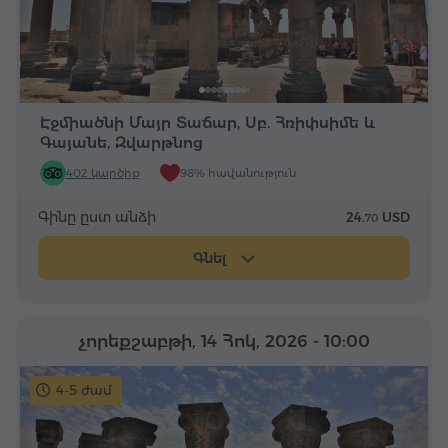
Էջմիածնի Մայր Տաճար, Սբ. Հռիփսիմե և
Գայանե, Զվարթնոց
402 կարծիք
98% հավանություն
Գինը ըստ անձի
24.
USD
70
Գնել
չորեքշաբթի, 14 Հոկ, 2026
- 10:00
4-5 ժամ