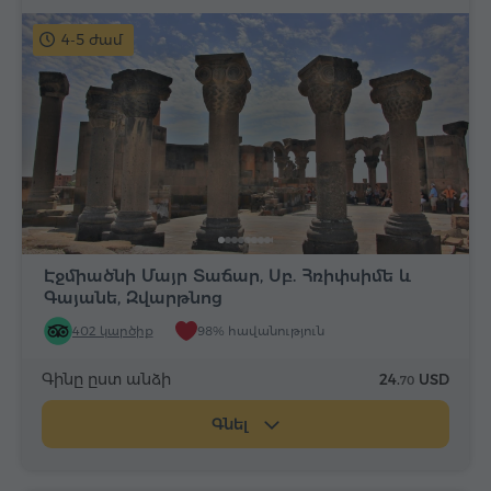
4-5 ժամ
Էջմիածնի Մայր Տաճար, Սբ. Հռիփսիմե և
Գայանե, Զվարթնոց
402 կարծիք
98% հավանություն
Գինը ըստ անձի
24.
USD
70
Գնել