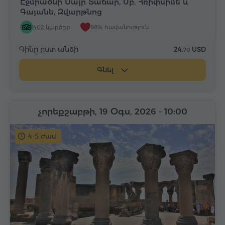
Էջմիածնի Մայր Տաճար, Սբ. Հռիփսիմե և
Գայանե, Զվարթնոց
402 կարծիք
98% հավանություն
Գինը ըստ անձի
24.
USD
70
Գնել
չորեքշաբթի, 19 Օգս, 2026
- 10:00
4-5 ժամ