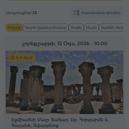
Արդյունքներ՝
28
Շաբաթական գրաֆիկ
Բոլորը
Կարճ էքսկուրսիաներ
Տաթև
Սևան
Գառնի, Գեղար
չորեքշաբթի, 12 Օգս, 2026
- 10:00
4-5 ժամ
Էջմիածնի Մայր Տաճար, Սբ. Հռիփսիմե և
Գայանե, Զվարթնոց