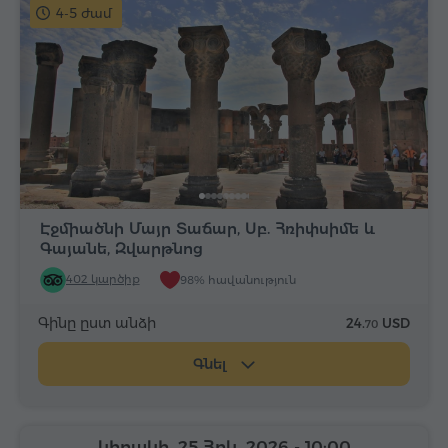
4-5 ժամ
Էջմիածնի Մայր Տաճար, Սբ. Հռիփսիմե և
Գայանե, Զվարթնոց
402 կարծիք
98% հավանություն
Գինը ըստ անձի
24.
USD
70
Գնել
կիրակի, 25 Հոկ, 2026
- 10:00