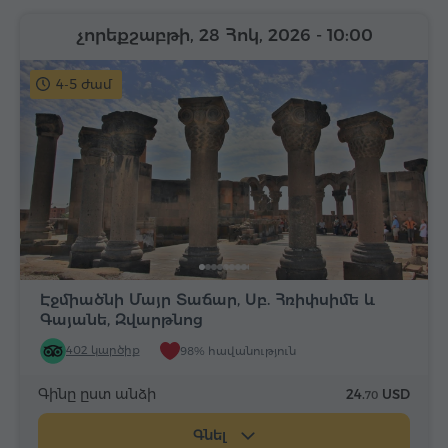
չորեքշաբթի, 28 Հոկ, 2026
- 10:00
4-5 ժամ
Էջմիածնի Մայր Տաճար, Սբ. Հռիփսիմե և
Գայանե, Զվարթնոց
402 կարծիք
98% հավանություն
Գինը ըստ անձի
24.
USD
70
Գնել