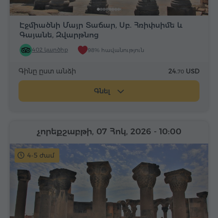
Էջմիածնի Մայր Տաճար, Սբ. Հռիփսիմե և
Գայանե, Զվարթնոց
402 կարծիք
98% հավանություն
Գինը ըստ անձի
24.
USD
70
Գնել
չորեքշաբթի, 07 Հոկ, 2026
- 10:00
4-5 ժամ