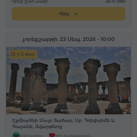
Գինը ըստ անձի
24.
USD
70
Գնել
չորեքշաբթի, 23 Սեպ, 2026
- 10:00
4-5 ժամ
Էջմիածնի Մայր Տաճար, Սբ. Հռիփսիմե և
Գայանե, Զվարթնոց
402 կարծիք
98% հավանություն