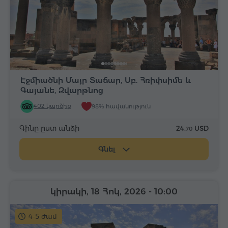
Էջմիածնի Մայր Տաճար, Սբ. Հռիփսիմե և
Գայանե, Զվարթնոց
402 կարծիք
98% հավանություն
Գինը ըստ անձի
24.
USD
70
Գնել
կիրակի, 18 Հոկ, 2026
- 10:00
4-5 ժամ