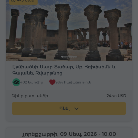
4-5 ժամ
Էջմիածնի Մայր Տաճար, Սբ. Հռիփսիմե և
Գայանե, Զվարթնոց
402 կարծիք
98% հավանություն
Գինը ըստ անձի
24.
USD
70
Գնել
չորեքշաբթի, 09 Սեպ, 2026
- 10:00