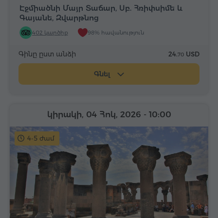
Էջմիածնի Մայր Տաճար, Սբ. Հռիփսիմե և
Գայանե, Զվարթնոց
402 կարծիք
98% հավանություն
Գինը ըստ անձի
24.
USD
70
Գնել
կիրակի, 04 Հոկ, 2026
- 10:00
4-5 ժամ