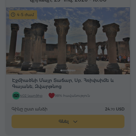
4-5 ժամ
Էջմիածնի Մայր Տաճար, Սբ. Հռիփսիմե և
Գայանե, Զվարթնոց
402 կարծիք
98% հավանություն
Գինը ըստ անձի
24.
USD
70
Գնել