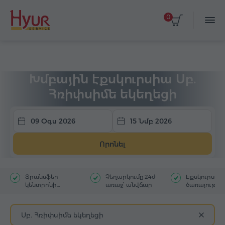
0
Գլխավոր
Տուրեր
Խմբային էքսկուրսիա
Խմբային էքսկուրսիա Սբ.
Հռիփսիմե եկեղեցի
09 Օգս 2026
15 Նմբ 2026
Որոնել
Տրանսֆեր
Չեղարկումը 24ժ
Էքսկուրսա
կենտրոնի
առաջ՝ անվճար
ծառայությու
հյուրանոցից
մեկնակետ
Սբ. Հռիփսիմե եկեղեցի