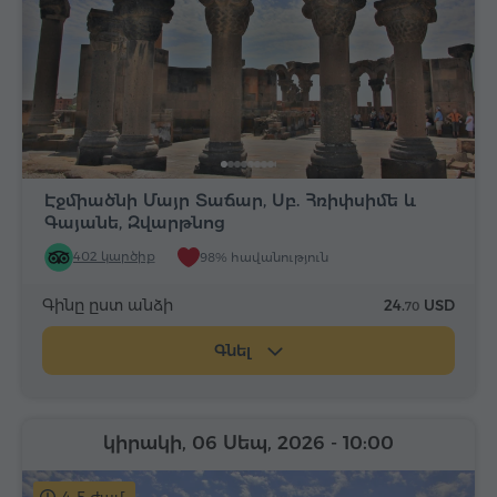
Էջմիածնի Մայր Տաճար, Սբ. Հռիփսիմե և
Գայանե, Զվարթնոց
402 կարծիք
98% հավանություն
Գինը ըստ անձի
24.
USD
70
Գնել
կիրակի, 06 Սեպ, 2026
- 10:00