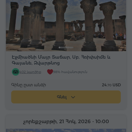
Էջմիածնի Մայր Տաճար, Սբ. Հռիփսիմե և
Գայանե, Զվարթնոց
402 կարծիք
98% հավանություն
Գինը ըստ անձի
24.
USD
70
Գնել
չորեքշաբթի, 21 Հոկ, 2026
- 10:00