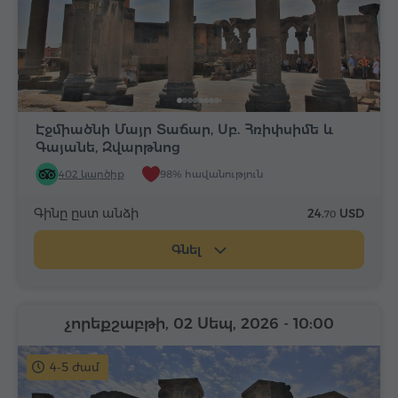
Էջմիածնի Մայր Տաճար, Սբ. Հռիփսիմե և
Գայանե, Զվարթնոց
402 կարծիք
98% հավանություն
Գինը ըստ անձի
24.
USD
70
Գնել
չորեքշաբթի, 02 Սեպ, 2026
- 10:00
4-5 ժամ