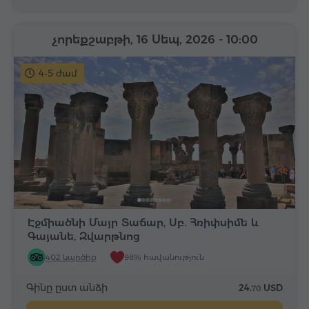
չորեքշաբթի, 16 Սեպ, 2026
- 10:00
4-5 ժամ
Էջմիածնի Մայր Տաճար, Սբ. Հռիփսիմե և
Գայանե, Զվարթնոց
402 կարծիք
98% հավանություն
Գինը ըստ անձի
24.
USD
70