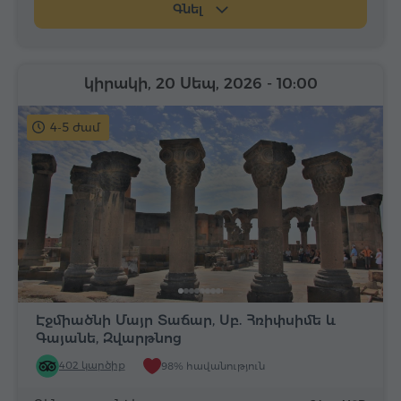
Գնել
կիրակի, 20 Սեպ, 2026
- 10:00
4-5 ժամ
Էջմիածնի Մայր Տաճար, Սբ. Հռիփսիմե և
Գայանե, Զվարթնոց
402 կարծիք
98% հավանություն