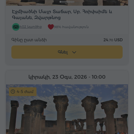
Էջմիածնի Մայր Տաճար, Սբ. Հռիփսիմե և
Գայանե, Զվարթնոց
402 կարծիք
98% հավանություն
Գինը ըստ անձի
24.
USD
70
Գնել
կիրակի, 23 Օգս, 2026
- 10:00
4-5 ժամ