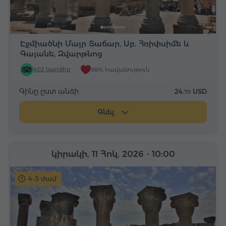
Էջմիածնի Մայր Տաճար, Սբ. Հռիփսիմե և
Գայանե, Զվարթնոց
402 կարծիք
98% հավանություն
Գինը ըստ անձի
24.
USD
70
Գնել
կիրակի, 11 Հոկ, 2026
- 10:00
4-5 ժամ