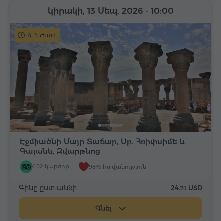
կիրակի, 13 Սեպ, 2026
- 10:00
4-5 ժամ
Էջմիածնի Մայր Տաճար, Սբ. Հռիփսիմե և
Գայանե, Զվարթնոց
402 կարծիք
98% հավանություն
Գինը ըստ անձի
24.
USD
70
Գնել