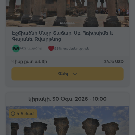
Էջմիածնի Մայր Տաճար, Սբ. Հռիփսիմե և
Գայանե, Զվարթնոց
402 կարծիք
98% հավանություն
Գինը ըստ անձի
24.
USD
70
Գնել
կիրակի, 30 Օգս, 2026
- 10:00
4-5 ժամ