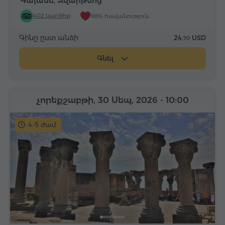
Գայանե, Զվարթնոց
402 կարծիք
98% հավանություն
Գինը ըստ անձի
24.
USD
70
Գնել
չորեքշաբթի, 30 Սեպ, 2026
- 10:00
4-5 ժամ