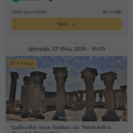
Գինը ըստ անձի
24.
USD
70
Գնել
կիրակի, 27 Սեպ, 2026
- 10:00
4-5 ժամ
Էջմիածնի Մայր Տաճար, Սբ. Հռիփսիմե և