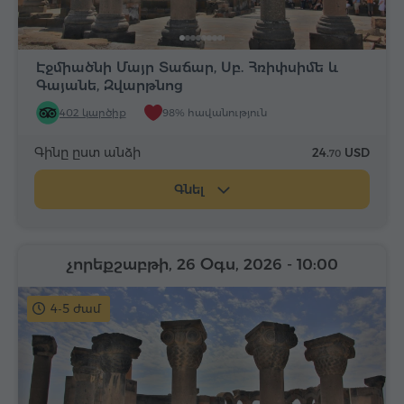
Էջմիածնի Մայր Տաճար, Սբ. Հռիփսիմե և
Գայանե, Զվարթնոց
402 կարծիք
98% հավանություն
Գինը ըստ անձի
24.
USD
70
Գնել
չորեքշաբթի, 26 Օգս, 2026
- 10:00
4-5 ժամ