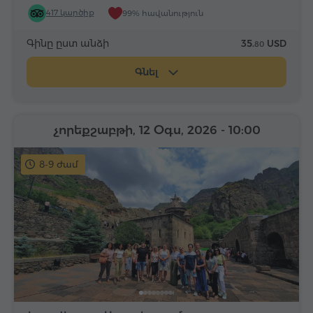
417 կարծիք
99% հավանություն
Գինը ըստ անձի
35.
USD
80
Գնել
չորեքշաբթի, 12 Օգս, 2026
- 10:00
8-9 ժամ