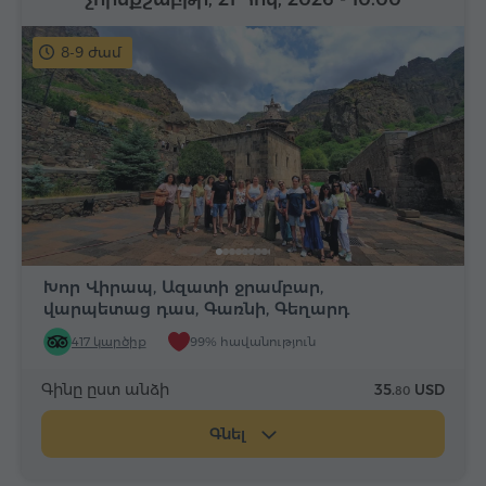
8-9 ժամ
Խոր Վիրապ, Ազատի ջրամբար,
վարպետաց դաս, Գառնի, Գեղարդ
417 կարծիք
99% հավանություն
Գինը ըստ անձի
35.
USD
80
Գնել