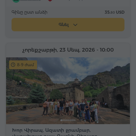
Գինը ըստ անձի
35.
USD
80
Գնել
չորեքշաբթի, 23 Սեպ, 2026
- 10:00
8-9 ժամ
Խոր Վիրապ, Ազատի ջրամբար,