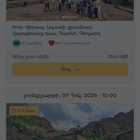
Խոր Վիրապ, Ազատի ջրամբար,
վարպետաց դաս, Գառնի, Գեղարդ
417 կարծիք
99% հավանություն
Գինը ըստ անձի
35.
USD
80
Գնել
չորեքշաբթի, 07 Հոկ, 2026
- 10:00
8-9 ժամ