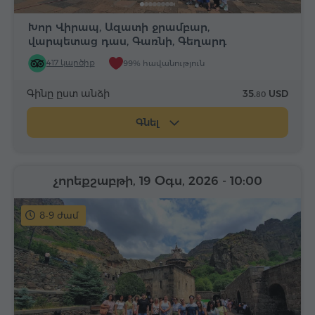
Խոր Վիրապ, Ազատի ջրամբար,
վարպետաց դաս, Գառնի, Գեղարդ
417 կարծիք
99% հավանություն
Գինը ըստ անձի
35.
USD
80
Գնել
չորեքշաբթի, 19 Օգս, 2026
- 10:00
8-9 ժամ