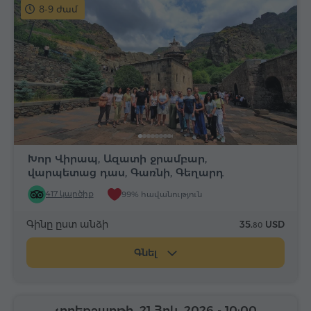
8-9 ժամ
Խոր Վիրապ, Ազատի ջրամբար,
վարպետաց դաս, Գառնի, Գեղարդ
417 կարծիք
99% հավանություն
Գինը ըստ անձի
35.
USD
80
Գնել
չորեքշաբթի, 21 Հոկ, 2026
- 10:00