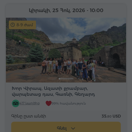
կիրակի, 25 Հոկ, 2026
- 10:00
8-9 ժամ
Խոր Վիրապ, Ազատի ջրամբար,
վարպետաց դաս, Գառնի, Գեղարդ
417 կարծիք
99% հավանություն
Գինը ըստ անձի
35.
USD
80
Գնել