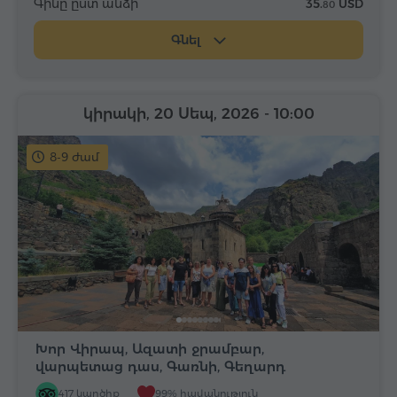
Գինը ըստ անձի
35.
USD
80
Գնել
կիրակի, 20 Սեպ, 2026
- 10:00
8-9 ժամ
Խոր Վիրապ, Ազատի ջրամբար,
վարպետաց դաս, Գառնի, Գեղարդ
417 կարծիք
99% հավանություն