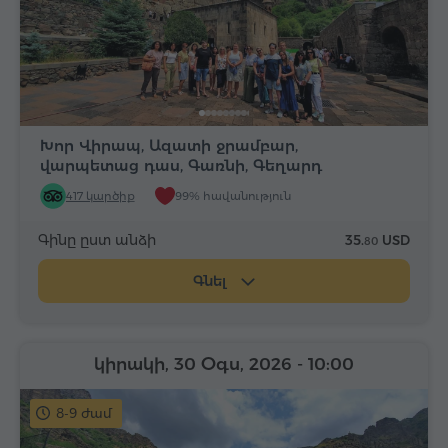
Խոր Վիրապ, Ազատի ջրամբար,
վարպետաց դաս, Գառնի, Գեղարդ
417 կարծիք
99% հավանություն
Գինը ըստ անձի
35.
USD
80
Գնել
կիրակի, 30 Օգս, 2026
- 10:00
8-9 ժամ