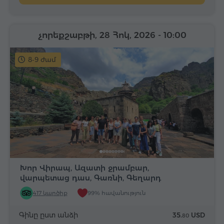
չորեքշաբթի, 28 Հոկ, 2026
- 10:00
8-9 ժամ
Խոր Վիրապ, Ազատի ջրամբար,
վարպետաց դաս, Գառնի, Գեղարդ
417 կարծիք
99% հավանություն
Գինը ըստ անձի
35.
USD
80