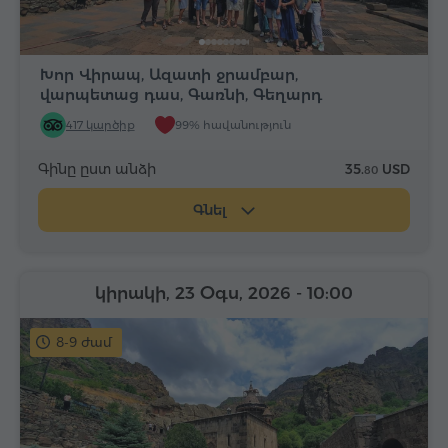
Խոր Վիրապ, Ազատի ջրամբար,
վարպետաց դաս, Գառնի, Գեղարդ
417 կարծիք
99% հավանություն
Գինը ըստ անձի
35.
USD
80
Գնել
կիրակի, 23 Օգս, 2026
- 10:00
8-9 ժամ