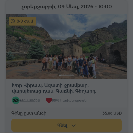
չորեքշաբթի, 09 Սեպ, 2026
- 10:00
8-9 ժամ
Խոր Վիրապ, Ազատի ջրամբար,
վարպետաց դաս, Գառնի, Գեղարդ
417 կարծիք
99% հավանություն
Գինը ըստ անձի
35.
USD
80
Գնել