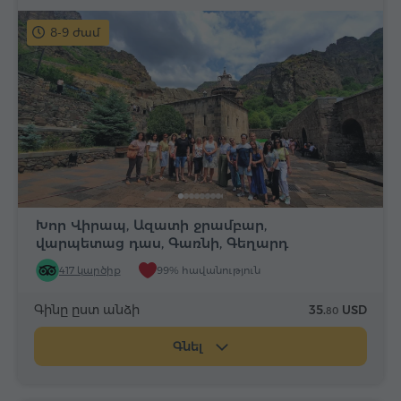
8-9 ժամ
Խոր Վիրապ, Ազատի ջրամբար,
վարպետաց դաս, Գառնի, Գեղարդ
417 կարծիք
99% հավանություն
Գինը ըստ անձի
35.
USD
80
Գնել