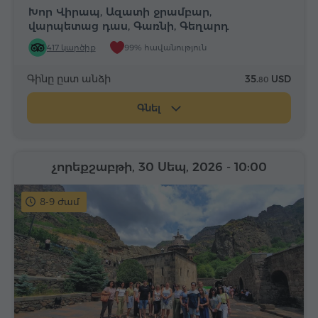
Խոր Վիրապ, Ազատի ջրամբար,
վարպետաց դաս, Գառնի, Գեղարդ
417 կարծիք
99% հավանություն
Գինը ըստ անձի
35.
USD
80
Գնել
չորեքշաբթի, 30 Սեպ, 2026
- 10:00
8-9 ժամ