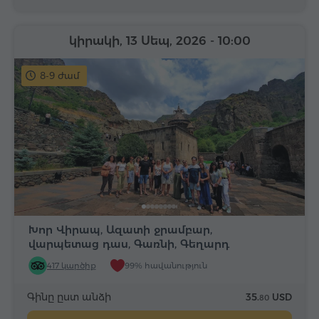
կիրակի, 13 Սեպ, 2026
- 10:00
8-9 ժամ
Խոր Վիրապ, Ազատի ջրամբար,
վարպետաց դաս, Գառնի, Գեղարդ
417 կարծիք
99% հավանություն
Գինը ըստ անձի
35.
USD
80