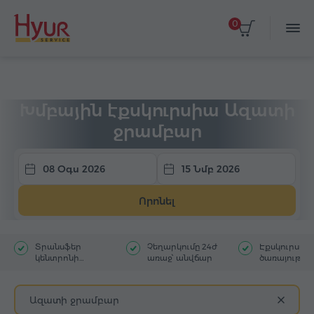
0
Գլխավոր
Տուրեր
Խմբային էքսկուրսիա
Խմբային էքսկուրսիա Ազատի
ջրամբար
08 Օգս 2026
15 Նմբ 2026
Որոնել
Տրանսֆեր
Չեղարկումը 24ժ
Էքսկուրսա
կենտրոնի
առաջ՝ անվճար
ծառայությու
հյուրանոցից
մեկնակետ
Ազատի ջրամբար