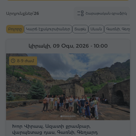
Արդյունքներ՝
26
Շաբաթական գրաֆիկ
Բոլորը
Կարճ էքսկուրսիաներ
Տաթև
Սևան
Գառնի, Գեղար
կիրակի, 09 Օգս, 2026
- 10:00
8-9 ժամ
Խոր Վիրապ, Ազատի ջրամբար,
վարպետաց դաս, Գառնի, Գեղարդ