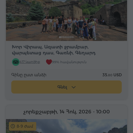
Խոր Վիրապ, Ազատի ջրամբար,
վարպետաց դաս, Գառնի, Գեղարդ
417 կարծիք
99% հավանություն
Գինը ըստ անձի
35.
USD
80
Գնել
չորեքշաբթի, 14 Հոկ, 2026
- 10:00
8-9 ժամ