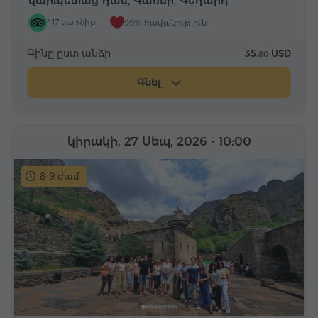
վարպետաց դաս, Գառնի, Գեղարդ
417 կարծիք
99% հավանություն
Գինը ըստ անձի
35.
USD
80
Գնել
կիրակի, 27 Սեպ, 2026
- 10:00
8-9 ժամ