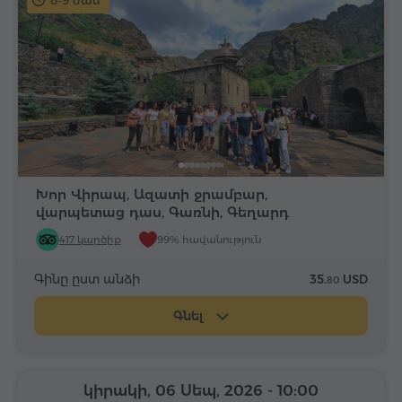
8-9 ժամ
Խոր Վիրապ, Ազատի ջրամբար,
վարպետաց դաս, Գառնի, Գեղարդ
417 կարծիք
99% հավանություն
Գինը ըստ անձի
35.
USD
80
Գնել
կիրակի, 06 Սեպ, 2026
- 10:00