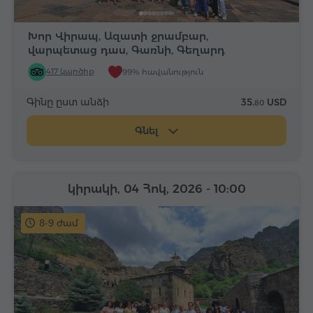
Խոր Վիրապ, Ազատի ջրամբար,
վարպետաց դաս, Գառնի, Գեղարդ
417 կարծիք
99% հավանություն
Գինը ըստ անձի
35.
USD
80
Գնել
կիրակի, 04 Հոկ, 2026
- 10:00
8-9 ժամ