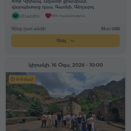
Խոր Վիրապ, Ազատի ջրամբար,
վարպետաց դաս, Գառնի, Գեղարդ
417 կարծիք
99% հավանություն
Գինը ըստ անձի
35.
USD
80
Գնել
կիրակի, 16 Օգս, 2026
- 10:00
8-9 ժամ