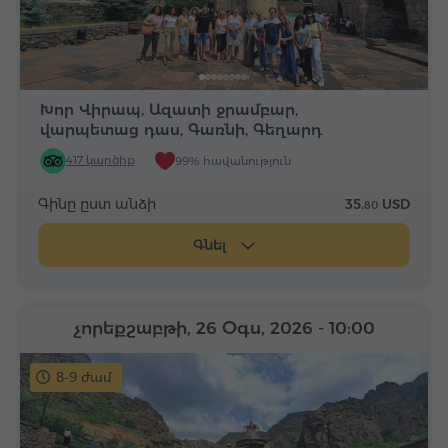
Խոր Վիրապ, Ազատի ջրամբար,
վարպետաց դաս, Գառնի, Գեղարդ
417 կարծիք
99% հավանություն
Գինը ըստ անձի
35.
USD
80
Գնել
չորեքշաբթի, 26 Օգս, 2026
- 10:00
8-9 ժամ