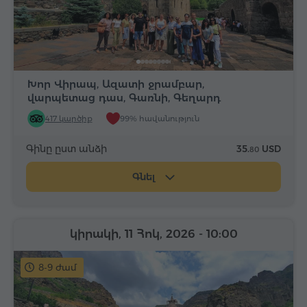
Խոր Վիրապ, Ազատի ջրամբար,
վարպետաց դաս, Գառնի, Գեղարդ
417 կարծիք
99% հավանություն
Գինը ըստ անձի
35.
USD
80
Գնել
կիրակի, 11 Հոկ, 2026
- 10:00
8-9 ժամ