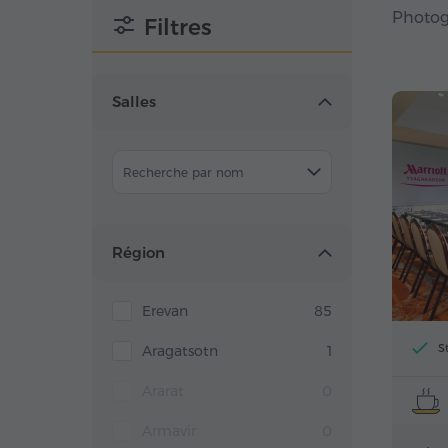
Photog
Filtres
Salles
Recherche par nom
Région
Erevan
85
S
Aragatsotn
1
Ararat
0
Armavir
0