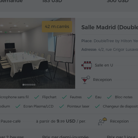
 demande
183 USD
300 USD
42 m.carrès
Place:
DoubleTree by Hilton Yerev
Adresse:
4/2, rue Grigor Lusavo
Salle en U
Réception
icrophone sans fil
Flipchart
Feutres
Eau
Bloc-notes
odium
Ecran Plasma/LCD
Pointeur laser
Changeur de diaposit
9.
USD
Pause-café
Réception
à partir de
/ per.
99
par 2 heures
Prix par demi-journée
Prix par 1 jour