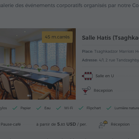
alerie des événements corporatifs organisés par notre C
45 m.carrès
Salle Hatis (Tsaghka
Place:
Tsaghkadzor Marriott H
Adresse:
4/1, 2 rue Tandzaghby
Salle en U
Réception
tylos
Papier
Eau
Wi-Fi
Flipchart
Lumière nature
5.
USD
Pause-café
Réception
à partir de
/ per.
83