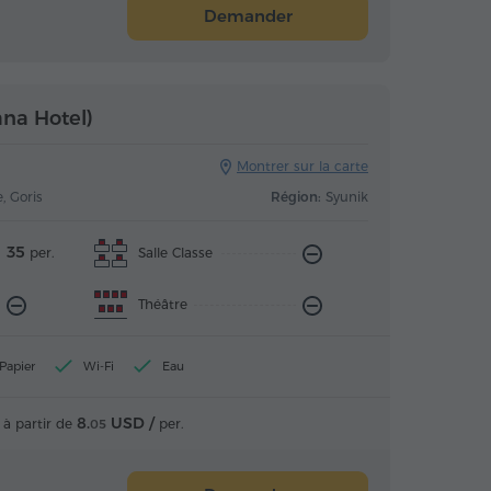
Demander
ana Hotel)
Montrer sur la carte
, Goris
Région:
Syunik
35
Salle Classe
per.
Théâtre
Papier
Wi-Fi
Eau
8.
USD /
à partir de
per.
05