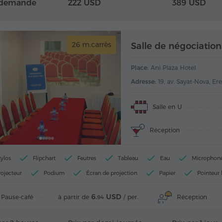
 demande
222 USD
389 USD
26 m.carrès
Salle de négociations
Place:
Ani Plaza Hotel
Adresse:
19, av. Sayat-Nova, Er
Salle en U
Réception
tylos
Flipchart
Feutres
Tableau
Eau
Microphone 
rojecteur
Podium
Écran de projection
Papier
Pointeur 
6.
USD
Pause-café
Réception
à partir de
/ per.
94