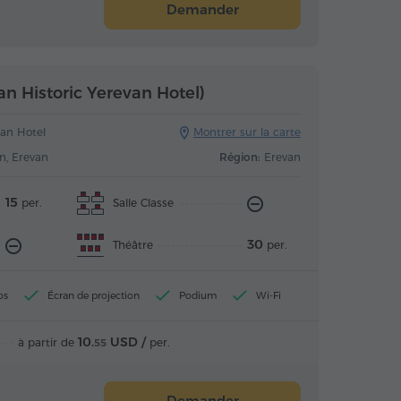
Demander
ian Historic Yerevan Hotel)
van Hotel
Montrer sur la carte
n, Erevan
Région:
Erevan
15
Salle Classe
per.
30
Théâtre
per.
os
Écran de projection
Podium
Wi-Fi
10.
USD /
à partir de
per.
55
Demander