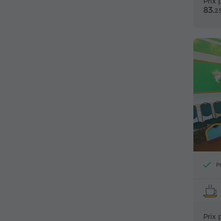
Prix 
83.
2
P
Prix 