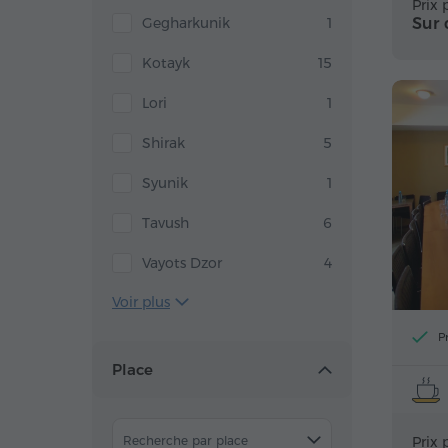
Prix 
Gegharkunik
1
Sur
Kotayk
15
Lori
1
Shirak
5
Syunik
1
Tavush
6
Vayots Dzor
4
Voir plus
P
Place
Recherche par place
Prix 