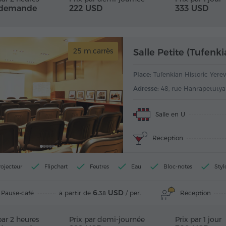
 demande
222 USD
333 USD
25 m.carrès
Salle Petite (Tufenk
Place:
Tufenkian Historic Yere
Adresse:
48, rue Hanrapetutya
Salle en U
Réception
rojecteur
Flipchart
Feutres
Eau
Bloc-notes
Styl
6.
USD
Pause-café
Réception
à partir de
/ per.
38
par 2 heures
Prix par demi-journée
Prix par 1 jour