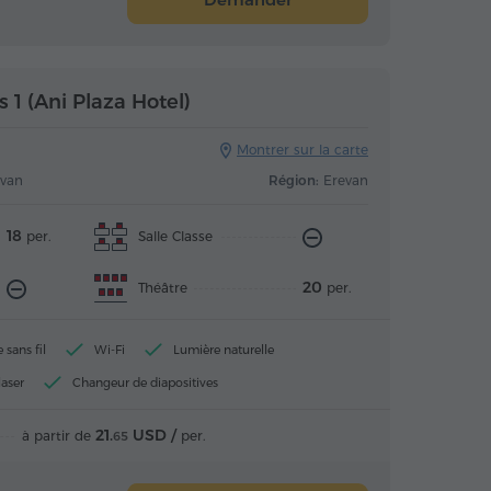
 1 (Ani Plaza Hotel)
Montrer sur la carte
evan
Région:
Erevan
18
Salle Classe
per.
20
Théâtre
per.
sans fil
Wi-Fi
Lumière naturelle
laser
Changeur de diapositives
21.
USD /
à partir de
per.
65