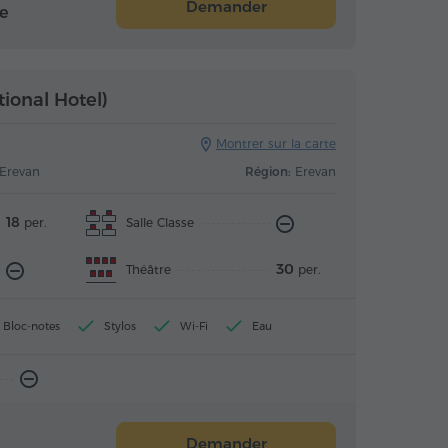
Demander
e
tional Hotel)
Montrer sur la carte
 Erevan
Région:
Erevan
18
Salle Classe
per.
30
Théâtre
per.
Bloc-notes
Stylos
Wi-Fi
Eau
Demander