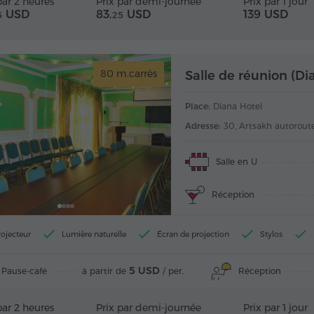
par 2 heures
Prix par demi-journée
Prix par 1 jour
USD
83.
USD
139 USD
5
25
80 m.carrès
Salle de réunion (Di
Place:
Diana Hotel
Adresse:
30, Artsakh autoroute
Salle en U
Réception
rojecteur
Lumière naturelle
Écran de projection
Stylos
5 USD
Pause-café
Réception
à partir de
/ per.
par 2 heures
Prix par demi-journée
Prix par 1 jour