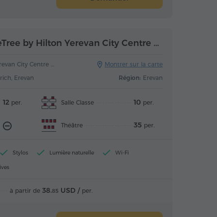
Salle Madrid (DoubleTree by Hilton Yerevan City Centre Hotel)
an City Centre Hotel
Montrer sur la carte
rich, Erevan
Région:
Erevan
12
10
Salle Classe
per.
per.
35
Théâtre
per.
Stylos
Lumière naturelle
Wi-Fi
ives
38.
USD /
à partir de
per.
85