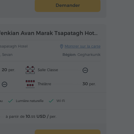
Demander
Salle de réunion (Tufenkian Avan Marak Tsapatagh Hotel)
sapatagh Hotel
Montrer sur la carte
h, Sevan
Région:
Gegharkunik
20
Salle Classe
per.
30
Théâtre
per.
au
Lumière naturelle
Wi-Fi
10.
USD /
à partir de
per.
55