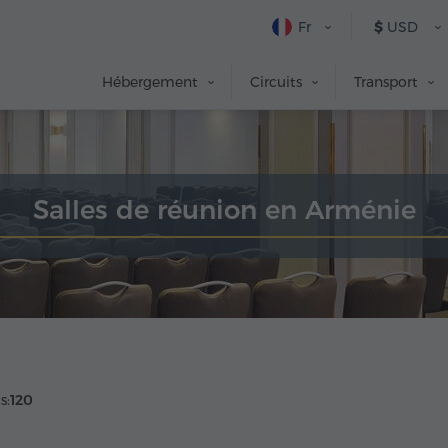
Fr
$
USD
Hébergement
Circuits
Transport
Salles de réunion en Arménie
s:
120