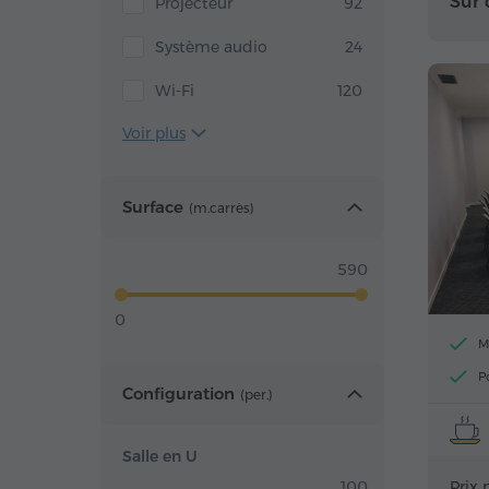
Sur
Projecteur
92
Système audio
24
Wi-Fi
120
Voir plus
Surface
(m.carrès)
590
0
M
P
Configuration
(per.)
Salle en U
100
Prix 