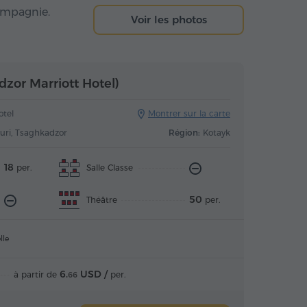
ompagnie.
Voir les photos
dzor Marriott Hotel)
otel
Montrer sur la carte
uri, Tsaghkadzor
Région:
Kotayk
18
Salle Classe
per.
50
Théâtre
per.
lle
6.
USD /
à partir de
per.
66