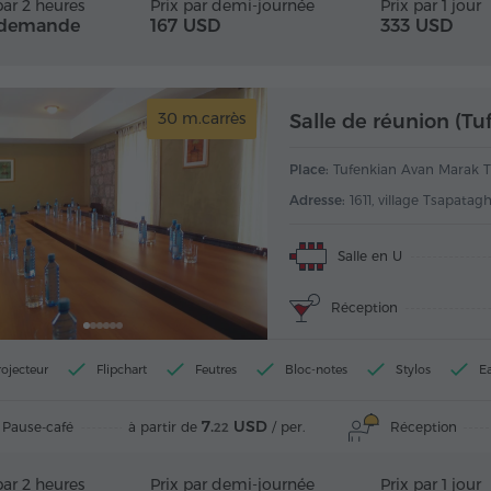
par 2 heures
Prix par demi-journée
Prix par 1 jour
 demande
167 USD
333 USD
30 m.carrès
Place:
Tufenkian Avan Marak T
Adresse:
1611, village Tsapatag
Salle en U
Réception
rojecteur
Flipchart
Feutres
Bloc-notes
Stylos
E
7.
USD
Pause-café
Réception
à partir de
/ per.
22
par 2 heures
Prix par demi-journée
Prix par 1 jour