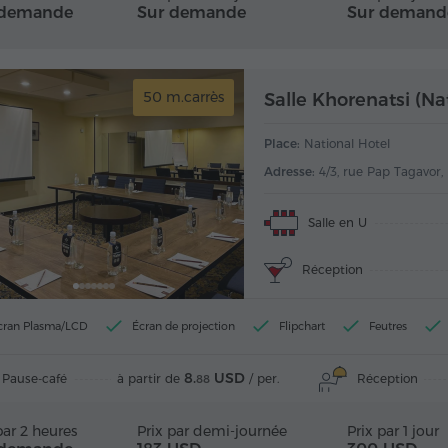
 demande
Sur demande
Sur demand
50 m.carrès
Salle Khorenatsi (Na
Place:
National Hotel
Adresse:
4/3, rue Pap Tagavor,
Salle en U
Réception
cran Plasma/LCD
Écran de projection
Flipchart
Feutres
8.
USD
Pause-café
Réception
à partir de
/ per.
88
par 2 heures
Prix par demi-journée
Prix par 1 jour