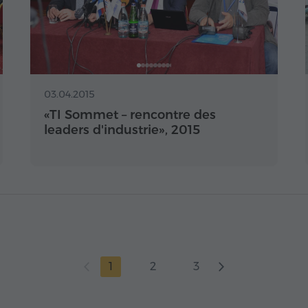
03.04.2015
«TI Sommet – rencontre des
leaders d'industrie», 2015
1
2
3