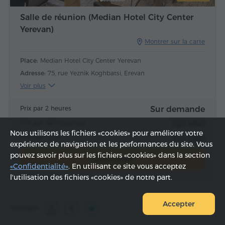
Salle de réunion (Median Hotel City Center
Yerevan)
Montrer sur la carte
Place:
Median Hotel City Center Yerevan
Adresse:
75, rue Yeznik Koghbatsi, Erevan
Voir plus
Prix par 2 heures
Sur demande
Prix par demi-journée
222 USD
Nous utilisons les fichiers «cookies» pour améliorer votre
Prix par 1 jour
333 USD
expérience de navigation et les performances du site. Vous
pouvez savoir plus sur les fichiers «cookies» dans la section
Demander
«Confidentialité»
. En utilisant ce site vous acceptez
l'utilisation des fichiers «cookies» de notre part.
Accepter
Partager