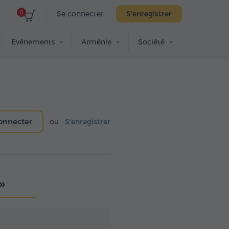
0
Se connecter
S'enregistrer
Evénements
Arménie
Société
onnecter
ou
S'enregistrer
»