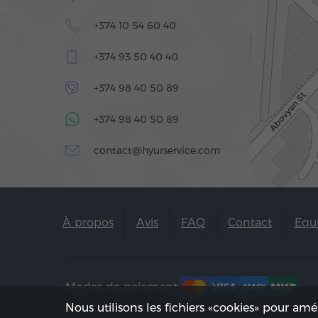
+374 10 54 60 40
+374 93 50 40 40
+374 98 40 50 89
+374 98 40 50 89
contact@hyurservice.com
À propos
Avis
FAQ
Contact
Equ
Modes de paiement:
Nous utilisons les fichiers «cookies» pour amé