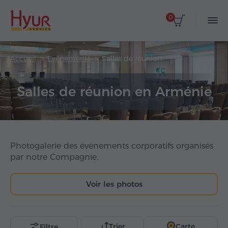
0
Accueil
Evénements
Salles de réunion
Salles de réunion en Arménie
Photogalerie des événements corporatifs organisés
par notre Compagnie.
Voir les photos
Trier
Carte
Filtre