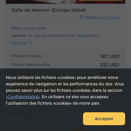
Salle de réunion (Europe Hotel)
Montrer sur la carte
Place:
Europe Hotel
Adresse:
26, avenue Azatamartikneri, Stépanakert
Voir plus
Prix par 2 heures
167 USD
Prix par demi-journée
333 USD
Prix par 1 jour
333 USD
Nous utilisons les fichiers «cookies» pour améliorer votre
expérience de navigation et les performances du site. Vous
Demander
pouvez savoir plus sur les fichiers «cookies» dans la section
«Confidentialité»
. En utilisant ce site vous acceptez
l'utilisation des fichiers «cookies» de notre part.
Partager
Accepter