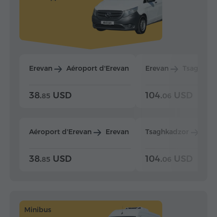
Erevan
Aéroport d'Erevan
Erevan
Tsaghkad
38.
USD
104.
USD
85
06
Aéroport d'Erevan
Erevan
Tsaghkadzor
Ere
38.
USD
104.
USD
85
06
Minibus