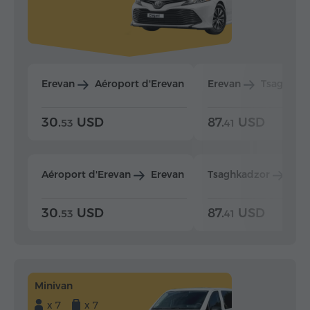
Erevan
Aéroport d'Erevan
Erevan
Tsaghkad
30.
USD
87.
USD
53
41
Aéroport d'Erevan
Erevan
Tsaghkadzor
Ere
30.
USD
87.
USD
53
41
Minivan
x 7
x 7