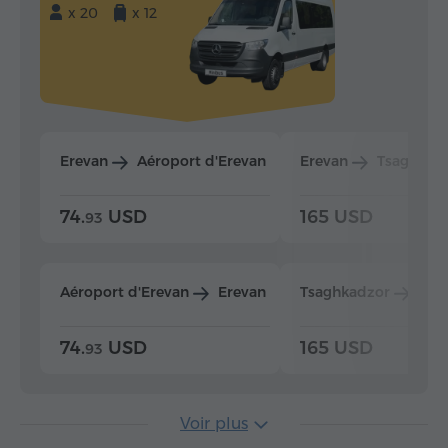
x 20
x 12
Erevan
Aéroport d'Erevan
Erevan
Tsaghkad
74.
USD
165 USD
93
Aéroport d'Erevan
Erevan
Tsaghkadzor
Ere
74.
USD
165 USD
93
Voir plus