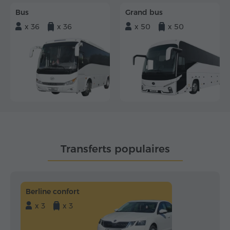
Bus
Grand bus
x 36
x 36
x 50
x 50
Transferts populaires
Berline confort
x 3
x 3