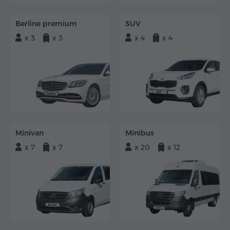
Berline premium
SUV
x 3
x 3
x 4
x 4
Minivan
Minibus
x 7
x 7
x 20
x 12