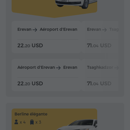
Erevan
Aéroport d'Erevan
Erevan
Tsaghkad
22.
USD
71.
USD
20
04
Aéroport d'Erevan
Erevan
Tsaghkadzor
Ere
22.
USD
71.
USD
20
04
Berline élégante
x 4
x 3