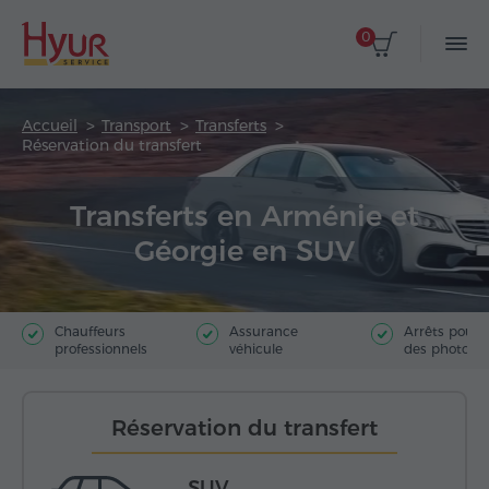
0
Accueil
Transport
Transferts
Réservation du transfert
Transferts en Arménie et
Géorgie en SUV
Chauffeurs
Assurance
Arrêts pour f
professionnels
véhicule
des photos
Réservation du transfert
SUV