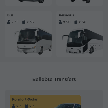
Bus
Reisebus
x 36
x 36
x 50
x 50
Beliebte Transfers
Komfort-Sedan
x 3
x 3