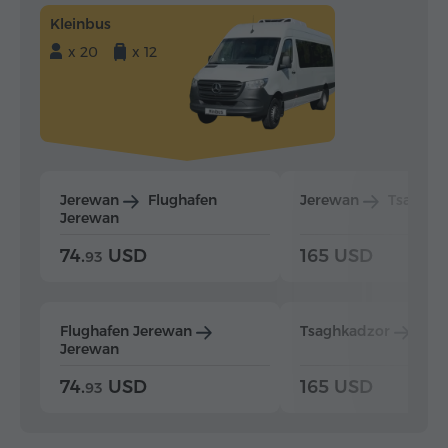
Kleinbus
x 20
x 12
Jerewan
Flughafen
Jerewan
Tsaghka
Jerewan
74.
USD
165 USD
93
Flughafen Jerewan
Tsaghkadzor
Jer
Jerewan
74.
USD
165 USD
93