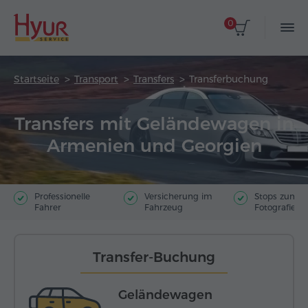
0
Startseite
Transport
Transfers
Transferbuchung
Transfers mit Geländewagen in
Armenien und Georgien
Professionelle
Versicherung im
Stops zum
Fahrer
Fahrzeug
Fotografiere
Transfer-Buchung
Geländewagen