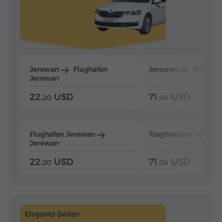
Jerewan
Flughafen
Jerewan
Tsaghka
Jerewan
22.
USD
71.
USD
20
04
Flughafen Jerewan
Tsaghkadzor
Jer
Jerewan
22.
USD
71.
USD
20
04
Elegante-Sedan