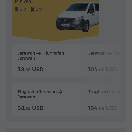
Minivan
x 7
x 7
Jerewan
Flughafen
Jerewan
Tsaghka
Jerewan
38.
USD
104.
USD
85
06
Flughafen Jerewan
Tsaghkadzor
Jer
Jerewan
38.
USD
104.
USD
85
06