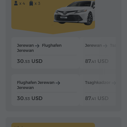
x 4
x 3
Jerewan
Flughafen
Jerewan
Tsaghka
Jerewan
30.
USD
87.
USD
53
41
Flughafen Jerewan
Tsaghkadzor
Jer
Jerewan
30.
USD
87.
USD
53
41