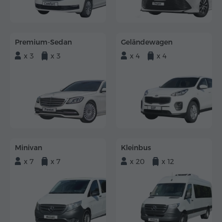
Premium-Sedan
Geländewagen
x 3
x 3
x 4
x 4
Minivan
Kleinbus
x 7
x 7
x 20
x 12