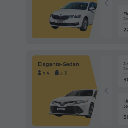
Fl
J
2
Elegante-Sedan
J
J
x 4
x 3
3
Fl
J
3