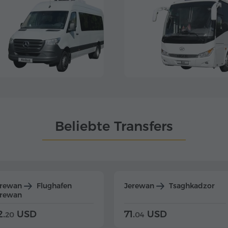
Beliebte Transfers
erewan
Flughafen
Jerewan
Tsaghkadzor
erewan
2.
USD
71.
USD
20
04