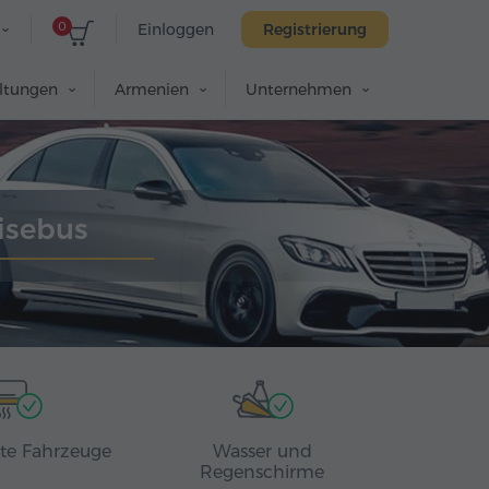
0
Einloggen
Registrierung
altungen
Armenien
Unternehmen
isebus
rte Fahrzeuge
Wasser und
Regenschirme