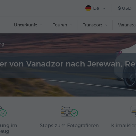
De
$
USD
Unterkunft
Touren
Transport
Veranst
ng
fer von Vanadzor nach Jerewan, Re
rung im
Stops zum Fotografieren
Klimatisie
zeug