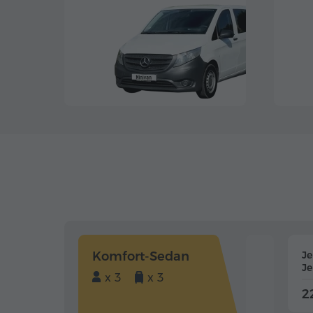
Komfort-Sedan
J
J
x 3
x 3
2