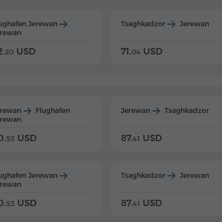
ughafen Jerewan
Tsaghkadzor
Jerewan
erewan
2.
USD
71.
USD
20
04
erewan
Flughafen
Jerewan
Tsaghkadzor
erewan
0.
USD
87.
USD
53
41
ughafen Jerewan
Tsaghkadzor
Jerewan
erewan
0.
USD
87.
USD
53
41