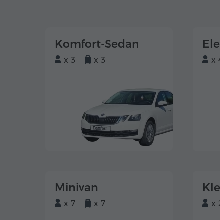
Komfort-Sedan
El
x 3
x 3
x 
Minivan
Kl
x 7
x 7
x 