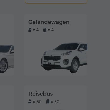
Geländewagen
x 4
x 4
Reisebus
x 50
x 50