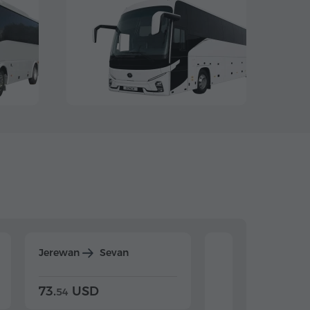
Jerewan
Sevan
Jerewan
Dilijan
73.
USD
84.
USD
54
92