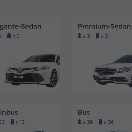
egante-Sedan
Premium-Sedan
4
x 3
x 3
x 3
einbus
Bus
20
x 12
x 36
x 36