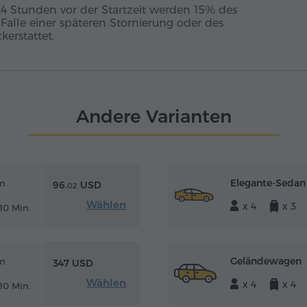
24 Stunden vor der Startzeit werden 15% des
m Falle einer späteren Stornierung oder des
erstattet.
Andere Varianten
Elegante-Sedan
m
96.
USD
02
Wählen
x 4
x 3
10 Min.
Geländewagen
m
347 USD
Wählen
x 4
x 4
10 Min.