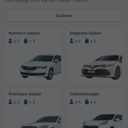
Fahrzeuge und Fahrer haben Dienst!
Gallerie
Komfort-Sedan
Elegante-Sedan
x 3
x 3
x 4
x 3
Premium-Sedan
Geländewagen
x 3
x 3
x 4
x 4