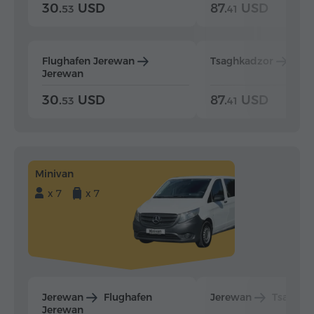
30.
USD
87.
USD
53
41
Flughafen Jerewan
Tsaghkadzor
Jer
Jerewan
30.
USD
87.
USD
53
41
Minivan
x 7
x 7
Jerewan
Flughafen
Jerewan
Tsaghka
Jerewan