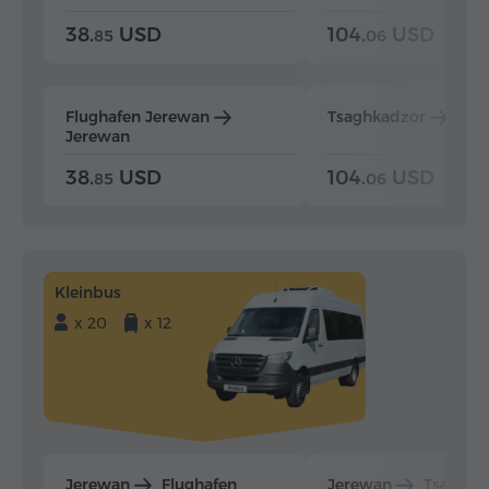
38.
USD
104.
USD
85
06
Flughafen Jerewan
Tsaghkadzor
Jer
Jerewan
38.
USD
104.
USD
85
06
Kleinbus
x 20
x 12
Jerewan
Flughafen
Jerewan
Tsaghka