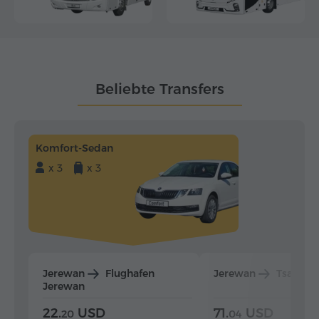
Beliebte Transfers
Komfort-Sedan
x 3
x 3
Jerewan
Flughafen
Jerewan
Tsaghka
Jerewan
22.
USD
71.
USD
20
04