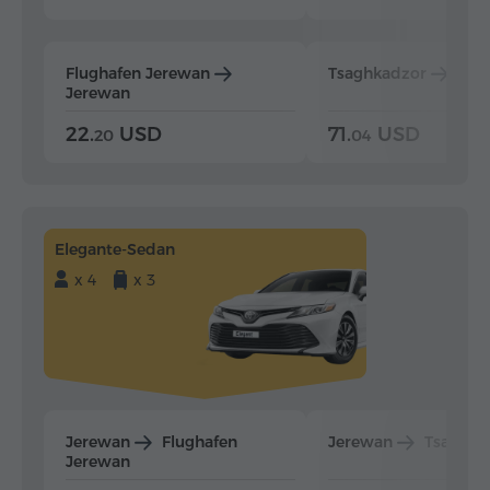
Flughafen Jerewan
Tsaghkadzor
Jer
Jerewan
22.
USD
71.
USD
20
04
Elegante-Sedan
x 4
x 3
Jerewan
Flughafen
Jerewan
Tsaghka
Jerewan