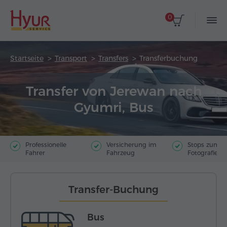
0
Startseite
Transport
Transfers
Transferbuchung
Transfer von Jerewan nach
Gyumri, Bus
Professionelle
Versicherung im
Stops zum
Fahrer
Fahrzeug
Fotografiere
Transfer-Buchung
Bus