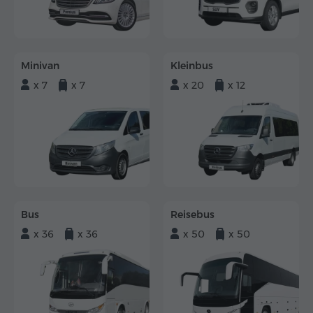
Minivan
Kleinbus
x 7
x 7
x 20
x 12
Bus
Reisebus
x 36
x 36
x 50
x 50