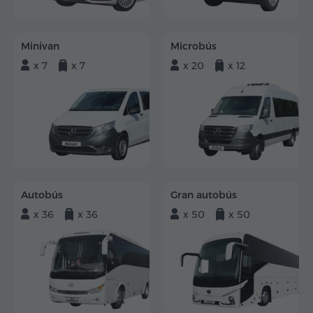
Minivan
Microbús
x 7
x 7
x 20
x 12
Autobús
Gran autobús
x 36
x 36
x 50
x 50