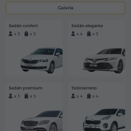
Galería
Sedán confort
Sedán elegante
x 3
x 3
x 4
x 3
Sedán premium
Todoterreno
x 3
x 3
x 4
x 4