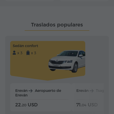
Traslados populares
Sedán confort
x 3
x 3
Ereván
Aeropuerto de
Ereván
Tsaghkad
Ereván
22.
USD
71.
USD
20
04