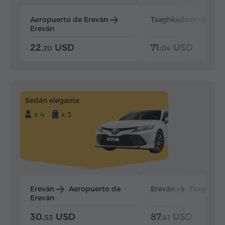
Aeropuerto de Ereván
Tsaghkadzor
Ere
Ereván
22.
USD
71.
USD
20
04
Sedán elegante
x 4
x 3
Ereván
Aeropuerto de
Ereván
Tsaghkad
Ereván
30.
USD
87.
USD
53
41