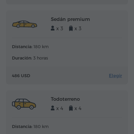
Sedán premium
x 3
x 3
Distancia:
180 km
Duración:
3 horas
Elegir
486 USD
Todoterreno
x 4
x 4
Distancia:
180 km