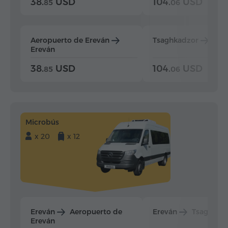
38.
USD
104.
USD
85
06
Aeropuerto de Ereván
Tsaghkadzor
Ere
Ereván
38.
USD
104.
USD
85
06
Microbús
x 20
x 12
Ereván
Aeropuerto de
Ereván
Tsaghkad
Ereván