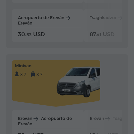
Aeropuerto de Ereván
Tsaghkadzor
Ere
Ereván
30.
USD
87.
USD
53
41
Minivan
x 7
x 7
Ereván
Aeropuerto de
Ereván
Tsaghkad
Ereván