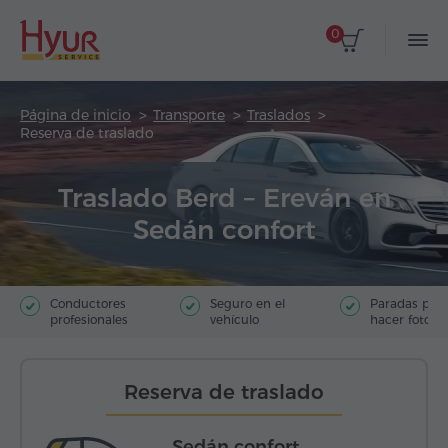
0
Página de inicio
Transporte
Traslados
Reserva de traslado
Traslado Berd – Ereván en
Sedán confort
Conductores
Seguro en el
Paradas par
profesionales
vehículo
hacer fotos
Reserva de traslado
Sedán confort